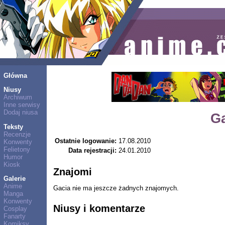
Główna
Niusy
Archiwum
Inne serwisy
Dodaj niusa
G
Teksty
Recenzje
Ostatnie logowanie:
17.08.2010
Konwenty
Felietony
Data rejestracji:
24.01.2010
Humor
Kiosk
Znajomi
Galerie
Anime
Gacia nie ma jeszcze żadnych znajomych.
Manga
Konwenty
Niusy i komentarze
Cosplay
Fanarty
Komiksy