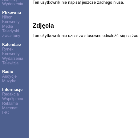
Ten użytkownik nie napisał jeszcze żadnego niusa.
Wydarzenia
Plikownia
Nihon
Konwenty
Zdjęcia
Media
Teledyski
Ten użytkownik nie uznał za stosowne odnaleźć się na ża
Zwiastuny
Kalendarz
Rynek
Konwenty
Wydarzenia
Telewizja
Radio
Audycje
Muzyka
Informacje
Redakcja
Współpraca
Reklama
Mecenat
IRC