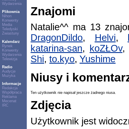
Wydarzenia
Znajomi
Plikownia
Nihon
Konwenty
Natalie^^ ma 13 znaj
Media
Teledyski
Zwiastuny
DragonDildo
,
Helvi
,
Kalendarz
katarina-san
,
koZŁOv
Rynek
Konwenty
Wydarzenia
Shi
,
to.kyo
,
Yushime
Telewizja
Radio
Audycje
Niusy i komentar
Muzyka
Informacje
Redakcja
Współpraca
Ten użytkownik nie napisał jeszcze żadnego niusa.
Reklama
Zdjęcia
Mecenat
IRC
Użytkownik jest widocz