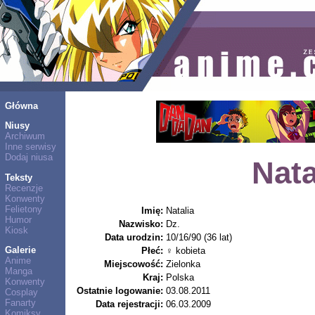
Główna
Niusy
Archiwum
Inne serwisy
Dodaj niusa
Nata
Teksty
Recenzje
Konwenty
Felietony
Imię:
Natalia
Humor
Nazwisko:
Dz.
Kiosk
Data urodzin:
10/16/90 (36 lat)
Galerie
Płeć:
♀ kobieta
Anime
Miejscowość:
Zielonka
Manga
Kraj:
Polska
Konwenty
Ostatnie logowanie:
03.08.2011
Cosplay
Fanarty
Data rejestracji:
06.03.2009
Komiksy