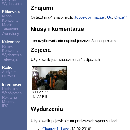
Wydarzenia
Znajomi
Plikownia
Nihon
Oyte13 ma 4 znajomych:
Joyce-Joy
,
naczel
,
Oć
,
Owca^^
Konwenty
Media
Niusy i komentarze
Teledyski
Zwiastuny
Ten użytkownik nie napisał jeszcze żadnego niusa.
Kalendarz
Rynek
Zdjęcia
Konwenty
Wydarzenia
Telewizja
Użytkownik jest widoczny na 1 zdjęciach:
Radio
Audycje
Muzyka
Informacje
Redakcja
800 x 533
Współpraca
87,72 KB
Reklama
Mecenat
IRC
Wydarzenia
Użytkownik pojawił się na poniższych wydarzeniach:
Chapter 1: Love
(13.02.2010)