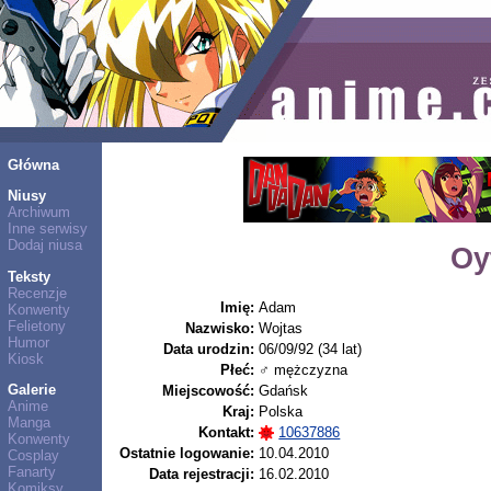
Główna
Niusy
Archiwum
Inne serwisy
Dodaj niusa
Oy
Teksty
Recenzje
Imię:
Adam
Konwenty
Felietony
Nazwisko:
Wojtas
Humor
Data urodzin:
06/09/92 (34 lat)
Kiosk
Płeć:
♂ mężczyzna
Galerie
Miejscowość:
Gdańsk
Anime
Kraj:
Polska
Manga
Kontakt:
10637886
Konwenty
Ostatnie logowanie:
10.04.2010
Cosplay
Fanarty
Data rejestracji:
16.02.2010
Komiksy