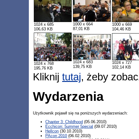
1000 x 664
1024 x 685
1000 x 669
87,01 KB
106,63 KB
104,46 KB
1024 x 683
1024 x 727
1024 x 768
139,75 KB
102,14 KB
195,76 KB
Kliknij
tutaj
, żeby zobac
Wydarzenia
Użytkownik pojawił się na poniższych wydarzeniach:
Chapter 3: Childhood
(05.06.2010)
Ecchicon: 5ummer 5pecial
(09.07.2010)
Hellcon
(30.10.2010)
PAcon 2010
(06.02.2010)