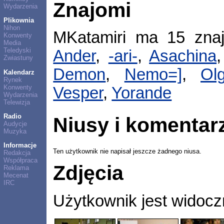
Znajomi
Wydarzenia
Plikownia
Nihon
MKatamiri ma 15 zna
Konwenty
Media
Teledyski
Ander
,
-ari-
,
Asachina
Zwiastuny
Demon
,
Nemo=]
,
Olg
Kalendarz
Rynek
Konwenty
Vesper
,
Yorande
Wydarzenia
Telewizja
Radio
Niusy i komentar
Audycje
Muzyka
Informacje
Ten użytkownik nie napisał jeszcze żadnego niusa.
Redakcja
Współpraca
Zdjęcia
Reklama
Mecenat
IRC
Użytkownik jest widocz