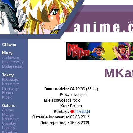
Główna
Niusy
Archiwum
Inne serwisy
Dodaj niusa
MKat
Teksty
Recenzje
Konwenty
Felietony
Data urodzin:
04/19/93 (33 lat)
Humor
Płeć:
♀ kobieta
Kiosk
Miejscowość:
Płock
Galerie
Kraj:
Polska
Anime
Kontakt:
9976309
Manga
Ostatnie logowanie:
02.03.2012
Konwenty
Data rejestracji:
16.08.2009
Cosplay
Fanarty
Komiksy