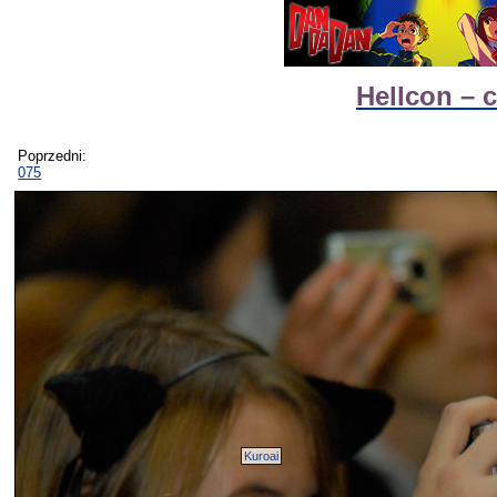
Hellcon – 
Poprzedni:
075
Kuroai