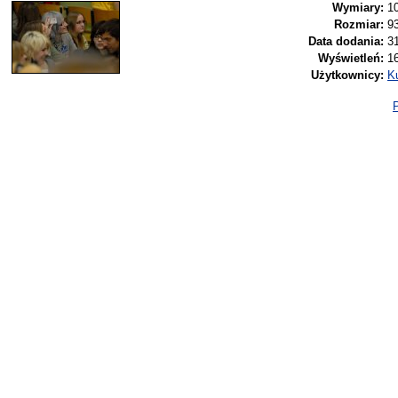
Wymiary:
1
Rozmiar:
9
Data dodania:
3
Wyświetleń:
1
Użytkownicy:
K
P