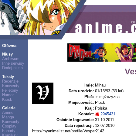
Główna
Niusy
Archiwum
Inne serwisy
Dodaj niusa
Ve
Teksty
Recenzje
Imię:
Mihau
Konwenty
Felietony
Data urodzin:
01/13/93 (33 lat)
Humor
Płeć:
♂ mężczyzna
Kiosk
Miejscowość:
Płock
Galerie
Kraj:
Polska
Anime
Kontakt:
2945431
Manga
Ostatnie logowanie:
31.10.2011
Konwenty
Data rejestracji:
12.07.2010
Cosplay
Fanarty
http://myanimelist.net/profile/Vesper2142
Komiksy