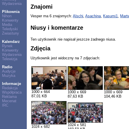
Wydarzenia
Znajomi
Plikownia
Nihon
Vesper ma 6 znajomych:
Alschi
,
Asachina
,
Kasumi1
,
Mart
Konwenty
Media
Niusy i komentarze
Teledyski
Zwiastuny
Ten użytkownik nie napisał jeszcze żadnego niusa.
Kalendarz
Rynek
Zdjęcia
Konwenty
Wydarzenia
Użytkownik jest widoczny na 7 zdjęciach:
Telewizja
Radio
Audycje
Muzyka
Informacje
Redakcja
1000 x 664
1000 x 669
1000 x 669
Współpraca
87,01 KB
87,63 KB
104,46 KB
Reklama
Mecenat
IRC
1024 x 581
1024 x 682