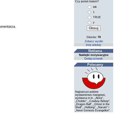
Czy jesteś botem?
tak
1
TRUE
y
komentarza.
Głosów:
79
Zobacz wyniki
Inne ankiety
Reklama
Naklejki motywacyjne
Dodaj sznurek
Polecamy
Najstarsze polskie
wydawnictwo mangowe,
wydawca m.in. „Akira”,
„Chobits”, „Cowboy Bebop”,
„Dragon Ball”, „Ghost in the
Shell”, „Hellsing”, „Naruto” i
„Neon Genesis Evangelion”.