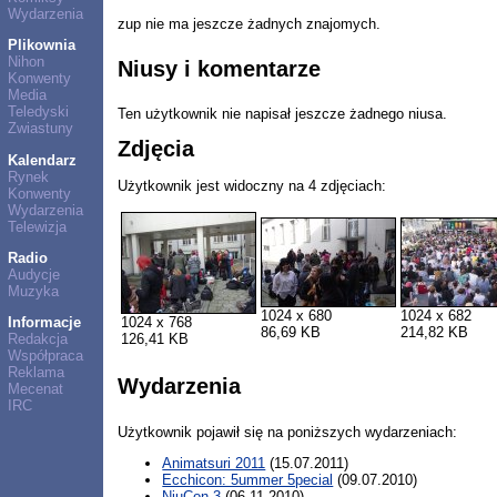
Wydarzenia
zup nie ma jeszcze żadnych znajomych.
Plikownia
Nihon
Niusy i komentarze
Konwenty
Media
Teledyski
Ten użytkownik nie napisał jeszcze żadnego niusa.
Zwiastuny
Zdjęcia
Kalendarz
Rynek
Użytkownik jest widoczny na 4 zdjęciach:
Konwenty
Wydarzenia
Telewizja
Radio
Audycje
Muzyka
1024 x 680
1024 x 682
1024 x 768
Informacje
86,69 KB
214,82 KB
126,41 KB
Redakcja
Współpraca
Reklama
Wydarzenia
Mecenat
IRC
Użytkownik pojawił się na poniższych wydarzeniach:
Animatsuri 2011
(15.07.2011)
Ecchicon: 5ummer 5pecial
(09.07.2010)
NiuCon 3
(06.11.2010)