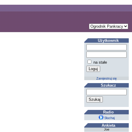
Użytkownik
na stałe
Zarejestruj się
Szukacz
Radio
Słuchaj
Ankieta
Joe