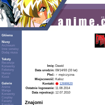
Główna
Niusy
Archiwum
Inne serwisy
Dodaj niusa
Teksty
Recenzje
Imię:
Dawid
Konwenty
Felietony
Data urodzin:
09/14/93 (33 lat)
Humor
Płeć:
♂ mężczyzna
Kiosk
Miejscowość:
Kalisz
Galerie
Kontakt:
12690620
Anime
Ostatnie logowanie:
11.08.2014
Manga
Data rejestracji:
12.07.2010
Konwenty
Cosplay
Fanarty
Znajomi
Komiksy