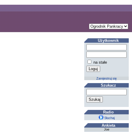
Użytkownik
na stałe
Zarejestruj się
Szukacz
Radio
Słuchaj
Ankieta
Joe