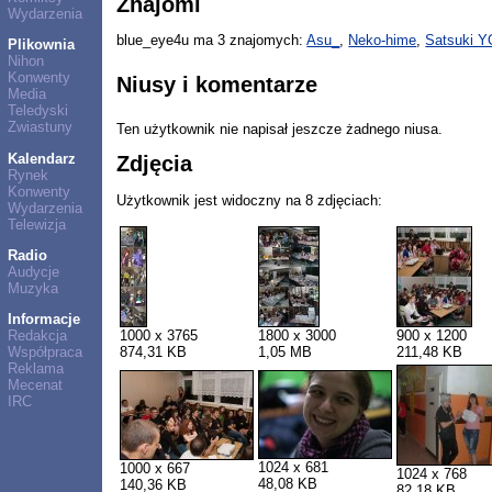
Znajomi
Wydarzenia
blue_eye4u ma 3 znajomych:
Asu_
,
Neko-hime
,
Satsuki Y
Plikownia
Nihon
Konwenty
Niusy i komentarze
Media
Teledyski
Zwiastuny
Ten użytkownik nie napisał jeszcze żadnego niusa.
Kalendarz
Zdjęcia
Rynek
Konwenty
Użytkownik jest widoczny na 8 zdjęciach:
Wydarzenia
Telewizja
Radio
Audycje
Muzyka
Informacje
1000 x 3765
1800 x 3000
900 x 1200
Redakcja
874,31 KB
1,05 MB
211,48 KB
Współpraca
Reklama
Mecenat
IRC
1024 x 681
1000 x 667
1024 x 768
48,08 KB
140,36 KB
82,18 KB