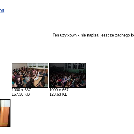
O!!
Ten użytkownik nie napisał jeszcze żadnego 
1000 x 667
1000 x 667
157,30 KB
123,63 KB