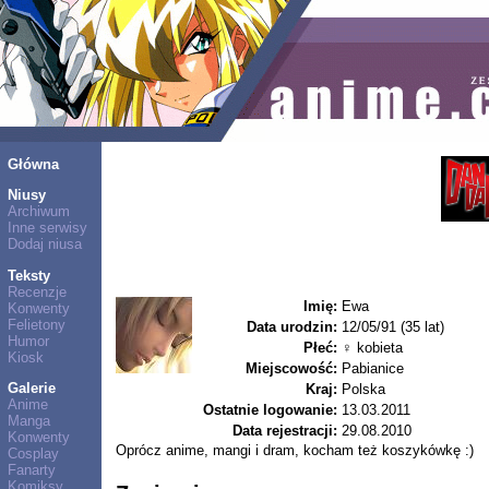
Główna
Niusy
Archiwum
Inne serwisy
Dodaj niusa
Teksty
Recenzje
Imię:
Ewa
Konwenty
Felietony
Data urodzin:
12/05/91 (35 lat)
Humor
Płeć:
♀ kobieta
Kiosk
Miejscowość:
Pabianice
Galerie
Kraj:
Polska
Anime
Ostatnie logowanie:
13.03.2011
Manga
Data rejestracji:
29.08.2010
Konwenty
Oprócz anime, mangi i dram, kocham też koszykówkę :)
Cosplay
Fanarty
Komiksy