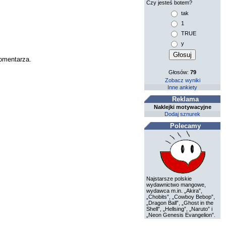
Czy jesteś botem?
tak
1
TRUE
y
komentarza.
Głosów:
79
Zobacz wyniki
Inne ankiety
Reklama
Naklejki motywacyjne
Dodaj sznurek
Polecamy
Najstarsze polskie
wydawnictwo mangowe,
wydawca m.in. „Akira”,
„Chobits”, „Cowboy Bebop”,
„Dragon Ball”, „Ghost in the
Shell”, „Hellsing”, „Naruto” i
„Neon Genesis Evangelion”.