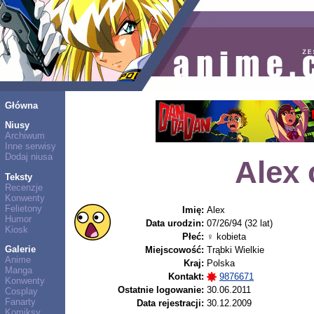
Główna
Niusy
Archiwum
Inne serwisy
Dodaj niusa
Alex 
Teksty
Recenzje
Konwenty
Felietony
Imię:
Alex
Humor
Data urodzin:
07/26/94 (32 lat)
Kiosk
Płeć:
♀ kobieta
Galerie
Miejscowość:
Trąbki Wielkie
Anime
Kraj:
Polska
Manga
Kontakt:
9876671
Konwenty
Ostatnie logowanie:
30.06.2011
Cosplay
Fanarty
Data rejestracji:
30.12.2009
Komiksy