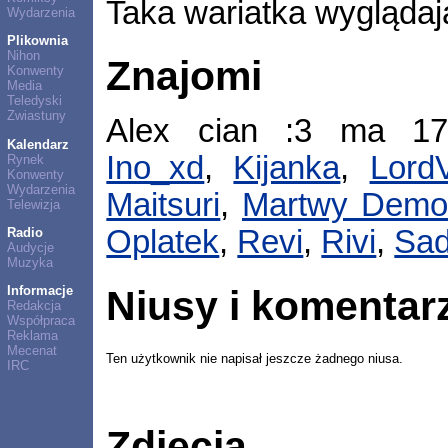
Taka wariatka wyglądają
Wydarzenia
Plikownia
Nihon
Znajomi
Konwenty
Media
Teledyski
Zwiastuny
Alex cian :3 ma 1
Kalendarz
Ino_xd
,
Kijanka
,
Lord
Rynek
Konwenty
Wydarzenia
Maitsuri
,
Martwy Demo
Telewizja
Oplatek
,
Revi
,
Rivi
,
Sad
Radio
Audycje
Muzyka
Niusy i komentar
Informacje
Redakcja
Współpraca
Reklama
Mecenat
Ten użytkownik nie napisał jeszcze żadnego niusa.
IRC
Zdjęcia