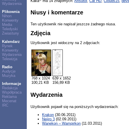
Kaka~ ma 14 znajomych:
Arisu69
,
Cat HD
,
Clouds15
,
dev
Wydarzenia
Niusy i komentarze
Plikownia
Nihon
Konwenty
Ten użytkownik nie napisał jeszcze żadnego niusa.
Media
Teledyski
Zdjęcia
Zwiastuny
Kalendarz
Użytkownik jest widoczny na 2 zdjęciach:
Rynek
Konwenty
Wydarzenia
Telewizja
Radio
Audycje
Muzyka
768 x 1024
639 x 1652
100,21 KB
156,89 KB
Informacje
Redakcja
Współpraca
Wydarzenia
Reklama
Mecenat
IRC
Użytkownik pojawił się na poniższych wydarzeniach:
Krakon
(30.06.2011)
Nejiro 3
(02.09.2011)
Wanekon – Wampirkon
(11.03.2011)