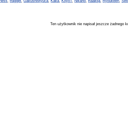
iness
,
fragget
,
GakushiMyuca
,
Kaka
,
KoyoT
,
Nikano
,
Raakija
,
Ryoukeen
,
Set
Ten użytkownik nie napisał jeszcze żadnego 