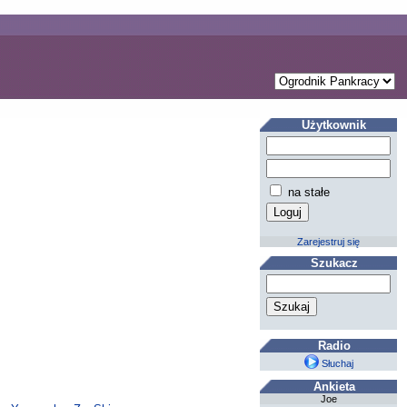
Użytkownik
na stałe
Zarejestruj się
Szukacz
Radio
Słuchaj
Ankieta
Joe