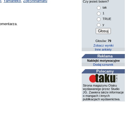
o
,
Yamaneko
,
ZoeShinamaru
Czy jesteś botem?
tak
1
TRUE
komentarza.
y
Głosów:
79
Zobacz wyniki
Inne ankiety
Reklama
Naklejki motywacyjne
Dodaj sznurek
Polecamy
Strona magazynu Otaku
wydawanego przez Studio
JG. Zawiera także informacje
o mangach i innych
publikacjach wydawnictwa.