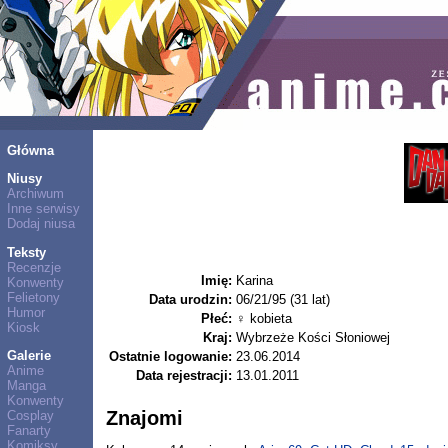
Główna
Niusy
Archiwum
Inne serwisy
Dodaj niusa
Teksty
Recenzje
Imię:
Karina
Konwenty
Felietony
Data urodzin:
06/21/95 (31 lat)
Humor
Płeć:
♀ kobieta
Kiosk
Kraj:
Wybrzeże Kości Słoniowej
Galerie
Ostatnie logowanie:
23.06.2014
Anime
Data rejestracji:
13.01.2011
Manga
Konwenty
Znajomi
Cosplay
Fanarty
Komiksy