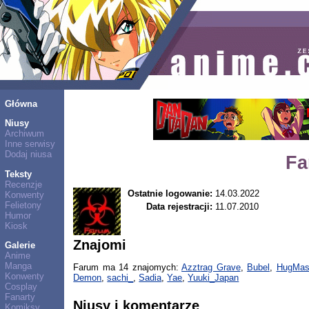
Główna
Niusy
Archiwum
Inne serwisy
Dodaj niusa
Fa
Teksty
Recenzje
Ostatnie logowanie:
14.03.2022
Konwenty
Felietony
Data rejestracji:
11.07.2010
Humor
Kiosk
Znajomi
Galerie
Anime
Manga
Farum ma 14 znajomych:
Azztrag Grave
,
Bubel
,
HugMas
Konwenty
Demon
,
sachi_
,
Sadia
,
Yae
,
Yuuki_Japan
Cosplay
Fanarty
Niusy i komentarze
Komiksy