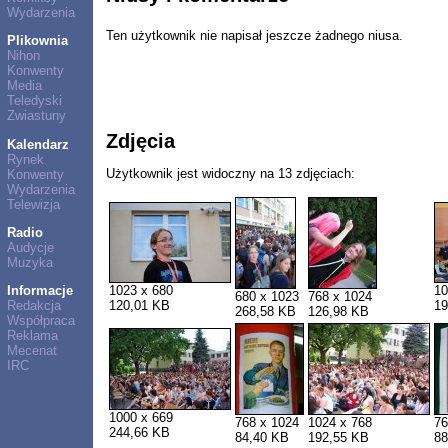
Wydarzenia
Ten użytkownik nie napisał jeszcze żadnego niusa.
Plikownia
Nihon
Konwenty
Media
Teledyski
Zwiastuny
Zdjęcia
Kalendarz
Rynek
Użytkownik jest widoczny na 13 zdjęciach:
Konwenty
Wydarzenia
Telewizja
Radio
Audycje
Muzyka
Informacje
1023 x 680
10
680 x 1023
768 x 1024
Redakcja
120,01 KB
19
268,58 KB
126,98 KB
Współpraca
Reklama
Mecenat
IRC
1000 x 669
768 x 1024
1024 x 768
76
244,66 KB
84,40 KB
192,55 KB
88