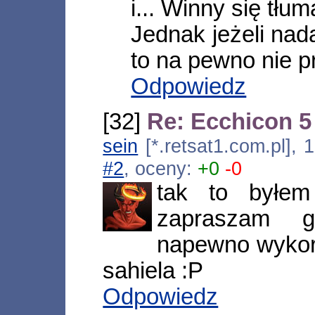
i... Winny się tłum
Jednak jeżeli nad
to na pewno nie p
Odpowiedz
[32]
Re: Ecchicon 5 
sein
[*.retsat1.com.pl],
#2
, oceny:
+0
-0
tak to byłem
zapraszam g
napewno wykor
sahiela :P
Odpowiedz