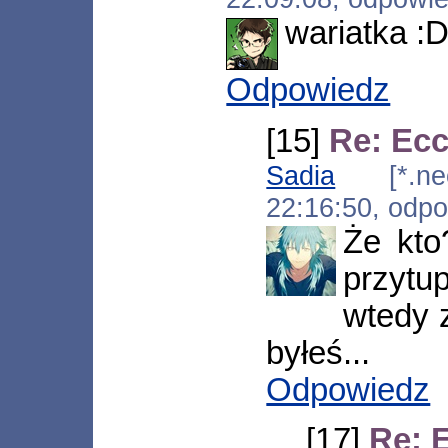
wariatka :
Odpowiedz
[15]
Re: Ecc
Sadia
[*.neop
22:16:50, odp
Że kto
przytu
wtedy z
byłeś...
Odpowiedz
[17]
Re: 