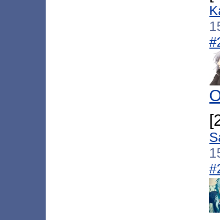
K
1
#
O
[
S
1
#