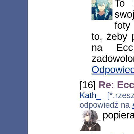
To 
swo
foty
to, żeby 
na Ecch
zadowolon
Odpowie
[16]
Re: Ecc
Kath_
[*.rzesz
odpowiedź na
popier