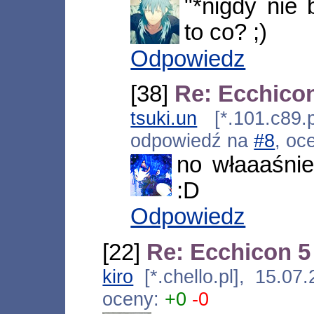
"*nigdy nie 
to co? ;)
Odpowiedz
[38]
Re: Ecchicon
tsuki.un
[*.101.c89.p
odpowiedź na
#8
, oc
no właaaśnie.
:D
Odpowiedz
[22]
Re: Ecchicon 5 
kiro
[*.chello.pl], 15.0
oceny:
+0
-0