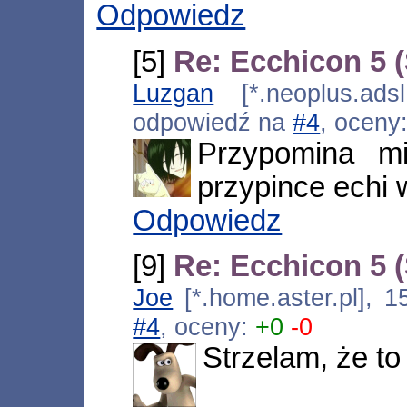
Odpowiedz
[5]
Re: Ecchicon 5 (
Luzgan
[*.neoplus.adsl
odpowiedź na
#4
, oceny
Przypomina mi
przypince echi 
Odpowiedz
[9]
Re: Ecchicon 5 (
Joe
[*.home.aster.pl], 
#4
, oceny:
+0
-0
Strzelam, że t