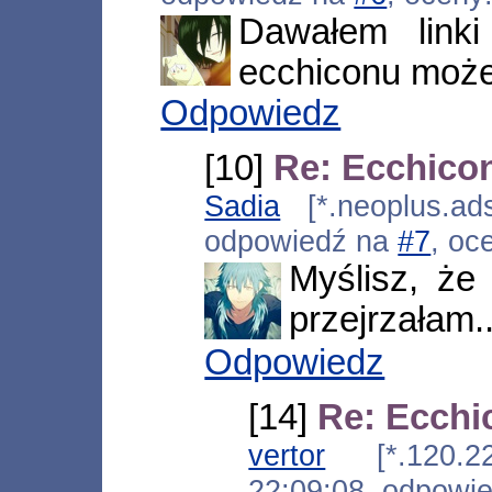
Dawałem linki
ecchiconu może
Odpowiedz
[10]
Re: Ecchicon
Sadia
[*.neoplus.ads
odpowiedź na
#7
, oc
Myślisz, że
przejrzałam..
Odpowiedz
[14]
Re: Ecchi
vertor
[*.120.225.
22:09:08, odpowi