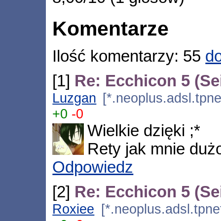
Komentarze
Ilość komentarzy: 55
do
[1]
Re: Ecchicon 5 (Se
Luzgan
[*.neoplus.adsl.tpne
+0
-0
Wielkie dzięki ;*
Rety jak mnie duż
Odpowiedz
[2]
Re: Ecchicon 5 (Se
Roxiee
[*.neoplus.adsl.tpne