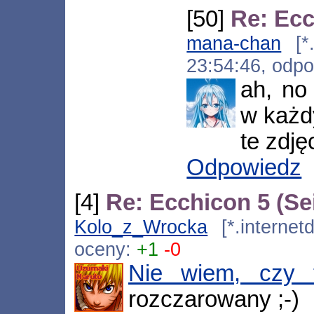
[50]
Re: Ecc
mana-chan
[*.
23:54:46, odp
ah, no
w każd
te zdję
Odpowiedz
[4]
Re: Ecchicon 5 (Se
Kolo_z_Wrocka
[*.internetd
oceny:
+1
-0
Nie wiem, czy 
rozczarowany ;-)