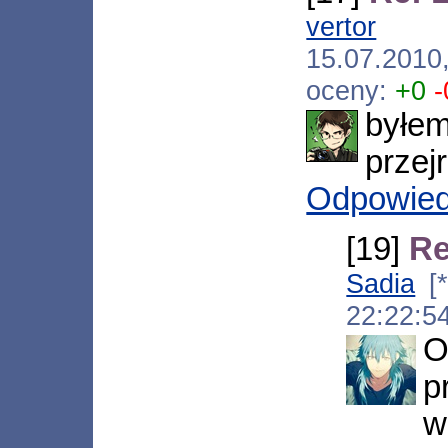
vertor
[*.1
15.07.201
oceny:
+0
-
byłe
przej
Odpowie
[19]
Re
Sadia
[*
22:22:5
O
p
w