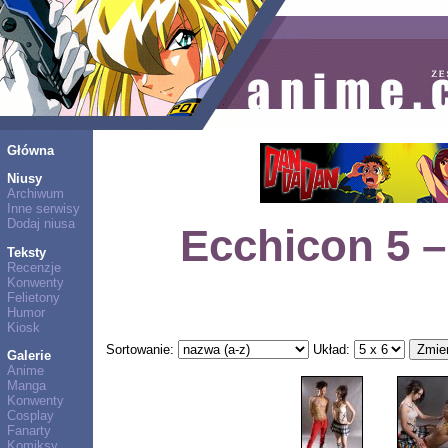
Główna
Niusy
Archiwum
Inne serwisy
Dodaj niusa
Ecchicon 5 –
Teksty
Recenzje
Konwenty
Felietony
Humor
Kiosk
Sortowanie:
Układ:
Galerie
Anime
Manga
Konwenty
Cosplay
Fanarty
Komiksy