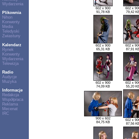
Wydarzenia
602 x 900
602 x 90
91,78 KB
79,42 K
Plikownia
Nihon
Konwenty
Media
Teledyski
Zwiastuny
Kalendarz
602 x 900
602 x 90
Rynek
65,31 KB
87,91 K
Konwenty
Wydarzenia
Telewizja
Radio
Audycje
Muzyka
602 x 900
602 x 90
74,09 KB
55,20 K
Informacje
Redakcja
Współpraca
Reklama
Mecenat
IRC
900 x 602
602 x 90
84,75 KB
87,56 K