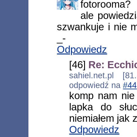
fotorooma? 
ale powied
szwankuje i nie 
_-
Odpowiedz
[46]
Re: Ecchi
sahiel.net.pl [8
odpowiedź na
#44
komp nam nie 
lapka do słuc
niemiałem jak z
Odpowiedz