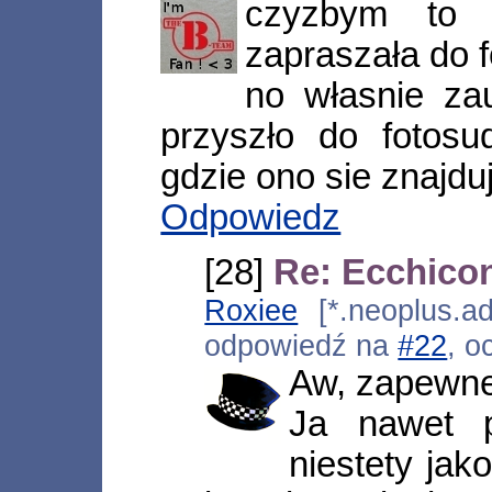
czyzbym to 
zapraszała do f
no własnie za
przyszło do fotosu
gdzie ono sie znajdu
Odpowiedz
[28]
Re: Ecchicon
Roxiee
[*.neoplus.ad
odpowiedź na
#22
, o
Aw, zapewne
Ja nawet p
niestety ja