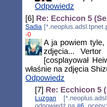
Odpowiedz
[6]
Re: Ecchicon 5 (Se
Sadia
[*.neoplus.adsl.tpnet.
-0
A ja powiem tyle,
zdjęcia... Verto
[cosplayował Hei
właśnie na zdjęcia Shizu
Odpowiedz
[7]
Re: Ecchicon 5 (
Luzgan
[*.neoplus.adsl
odpowiedź na
#6
, oceny