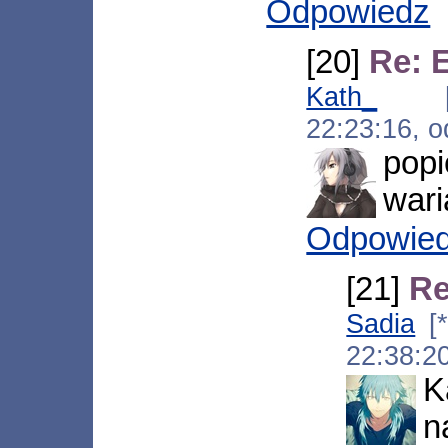
Odpowiedz
[20]
Re: 
Kath_
[*.r
22:23:16, 
pop
war
Odpowie
[21]
Re
Sadia
[*
22:38:2
K
n