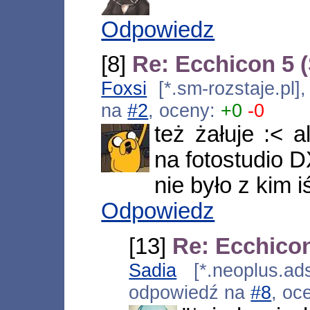
Odpowiedz
[8]
Re: Ecchicon 5 (
Foxsi
[*.sm-rozstaje.pl
na
#2
, oceny:
+0
-0
też żałuje :< a
na fotostudio DX
nie było z kim i
Odpowiedz
[13]
Re: Ecchicon
Sadia
[*.neoplus.ads
odpowiedź na
#8
, oc