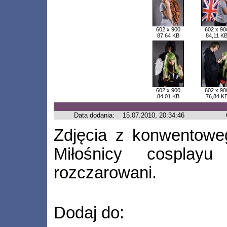
602 x 900
602 x 90
87,64 KB
84,11 K
602 x 900
602 x 90
84,01 KB
76,84 K
Data dodania:
15.07.2010, 20:34:46
Zdjęcia z konwentoweg
Miłośnicy cosplay
rozczarowani.
Dodaj do: