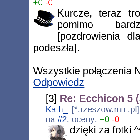
+0
-0
Kurcze, teraz tr
pomimo bardz
[pozdrowienia dla
podeszła].
Wszystkie połączenia 
Odpowiedz
[3]
Re: Ecchicon 5 (
Kath_
[*.rzeszow.mm.pl]
na
#2
, oceny:
+0
-0
dzięki za fotki ^