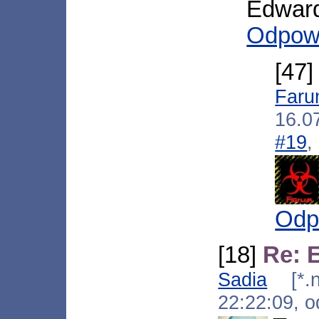
Edward
Odpow
[47
Far
16.0
#19
,
Odp
[18]
Re: 
Sadia
[*.ne
22:22:09, 