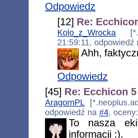
Odpowiedz
[12]
Re: Ecchicon
Kolo_z_Wrocka
[*.in
21:59:11, odpowiedź
Ahh, faktycz
Odpowiedz
[45]
Re: Ecchicon 5 
AragornPL
[*.neoplus.ad
odpowiedź na
#4
, oceny
To nasza eki
informacji :).