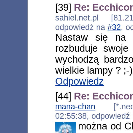
[39]
Re: Ecchicon
sahiel.net.pl [81.
odpowiedź na
#32
, o
Nastaw się na 
rozbuduje swoje 
wychodzą bardzo
wielkie lampy ? ;-)
Odpowiedz
[44]
Re: Ecchicon
mana-chan
[*.neopl
02:55:38, odpowiedź
można od Cb