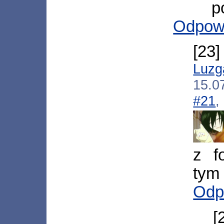
p
Odpow
[23
Luzg
15.0
#21
,
z f
tym
Odp
[