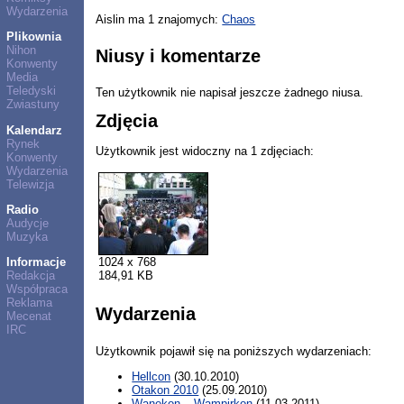
Wydarzenia
Aislin ma 1 znajomych:
Chaos
Plikownia
Nihon
Niusy i komentarze
Konwenty
Media
Teledyski
Ten użytkownik nie napisał jeszcze żadnego niusa.
Zwiastuny
Zdjęcia
Kalendarz
Rynek
Użytkownik jest widoczny na 1 zdjęciach:
Konwenty
Wydarzenia
Telewizja
Radio
Audycje
Muzyka
1024 x 768
Informacje
184,91 KB
Redakcja
Współpraca
Reklama
Wydarzenia
Mecenat
IRC
Użytkownik pojawił się na poniższych wydarzeniach:
Hellcon
(30.10.2010)
Otakon 2010
(25.09.2010)
Wanekon – Wampirkon
(11.03.2011)