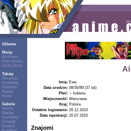
Główna
Niusy
Archiwum
Inne serwisy
Dodaj niusa
Ai
Teksty
Recenzje
Imię:
Ewa
Konwenty
Felietony
Data urodzin:
08/30/89 (37 lat)
Humor
Płeć:
♀ kobieta
Kiosk
Miejscowość:
Warszawa
Galerie
Kraj:
Polska
Anime
Ostatnie logowanie:
28.12.2010
Manga
Data rejestracji:
20.07.2010
Konwenty
Cosplay
Fanarty
Znajomi
Komiksy