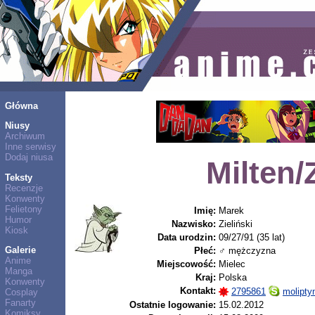
Główna
Niusy
Archiwum
Inne serwisy
Dodaj niusa
Milten/
Teksty
Recenzje
Konwenty
Felietony
Imię:
Marek
Humor
Nazwisko:
Zieliński
Kiosk
Data urodzin:
09/27/91 (35 lat)
Galerie
Płeć:
♂ mężczyzna
Anime
Miejscowość:
Mielec
Manga
Kraj:
Polska
Konwenty
Kontakt:
2795861
molipt
Cosplay
Fanarty
Ostatnie logowanie:
15.02.2012
Komiksy