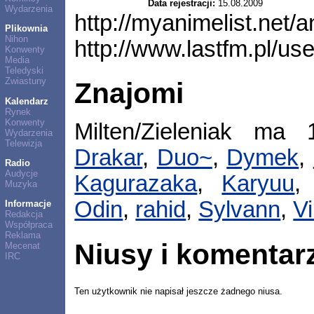
Data rejestracji:
15.08.2009
Wydarzenia
http://myanimelist.net/a
Plikownia
Nihon
http://www.lastfm.pl/us
Konwenty
Media
Teledyski
Zwiastuny
Znajomi
Kalendarz
Rynek
Konwenty
Milten/Zieleniak m
Wydarzenia
Telewizja
Drakar
,
Duo~
,
Dymek
,
Radio
Audycje
Kagurazaka
,
Karyuu
Muzyka
Odin
,
rahid
,
Sylvann
,
Vi
Informacje
Redakcja
Współpraca
Reklama
Niusy i komentar
Mecenat
IRC
Ten użytkownik nie napisał jeszcze żadnego niusa.