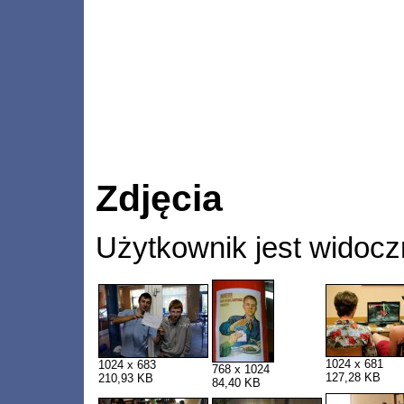
Zdjęcia
Użytkownik jest widocz
1024 x 681
1024 x 683
768 x 1024
127,28 KB
210,93 KB
84,40 KB