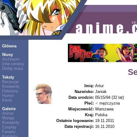
Główna
Niusy
Archiwum
Inne serwisy
Dodaj niusa
Se
Teksty
Recenzje
Imię:
Artur
Konwenty
Felietony
Nazwisko:
Janiak
Humor
Data urodzin:
05/15/94 (32 lat)
Kiosk
Płeć:
♂ mężczyzna
Galerie
Miejscowość:
Warszawa
Anime
Kraj:
Polska
Manga
Ostatnie logowanie:
19.11.2011
Konwenty
Data rejestracji:
16.11.2010
Cosplay
Fanarty
Komiksy