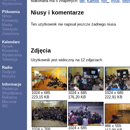
Makohana ma 5 znajomych:
def
,
Kamlot
,
Rin_
,
Ryuji
,
Vesm
Wydarzenia
Niusy i komentarze
Plikownia
Nihon
Konwenty
Ten użytkownik nie napisał jeszcze żadnego niusa.
Media
Teledyski
Zwiastuny
Kalendarz
Rynek
Zdjęcia
Konwenty
Wydarzenia
Telewizja
Użytkownik jest widoczny na 12 zdjęciach:
Radio
Audycje
Muzyka
Informacje
Redakcja
1024 x 685
1024 x 685
1024 x 685
Współpraca
223,15 KB
176,20 KB
222,91 KB
Reklama
Mecenat
IRC
986 x 555
1024 x 685
1024 x 768