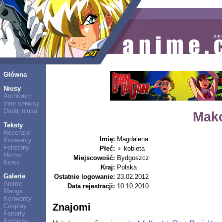
Główna
Niusy
Archiwum
Inne serwisy
Dodaj niusa
Mak
Teksty
Recenzje
Imię:
Magdalena
Konwenty
Felietony
Płeć:
♀ kobieta
Humor
Miejscowość:
Bydgoszcz
Kiosk
Kraj:
Polska
Galerie
Ostatnie logowanie:
23.02.2012
Anime
Data rejestracji:
10.10.2010
Manga
Konwenty
Znajomi
Cosplay
Fanarty
Komiksy