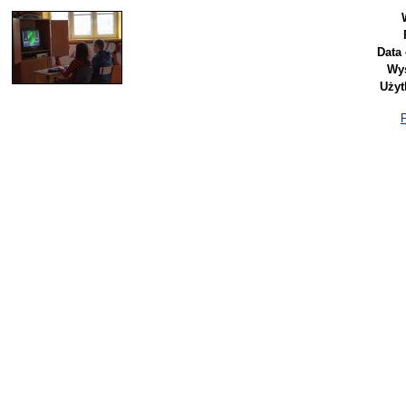
Data
Wyś
Użyt
P