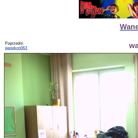
Wane
Poprzedni:
wa
wanekon063