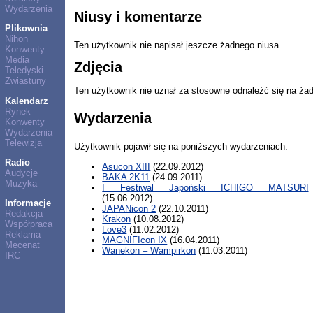
Wydarzenia
Niusy i komentarze
Plikownia
Nihon
Ten użytkownik nie napisał jeszcze żadnego niusa.
Konwenty
Media
Zdjęcia
Teledyski
Zwiastuny
Ten użytkownik nie uznał za stosowne odnaleźć się na ża
Kalendarz
Rynek
Wydarzenia
Konwenty
Wydarzenia
Telewizja
Użytkownik pojawił się na poniższych wydarzeniach:
Radio
Asucon XIII
(22.09.2012)
Audycje
BAKA 2K11
(24.09.2011)
Muzyka
I Festiwal Japoński ICHIGO MATSURI
(15.06.2012)
Informacje
JAPANicon 2
(22.10.2011)
Redakcja
Krakon
(10.08.2012)
Współpraca
Love3
(11.02.2012)
Reklama
MAGNIFIcon IX
(16.04.2011)
Mecenat
Wanekon – Wampirkon
(11.03.2011)
IRC