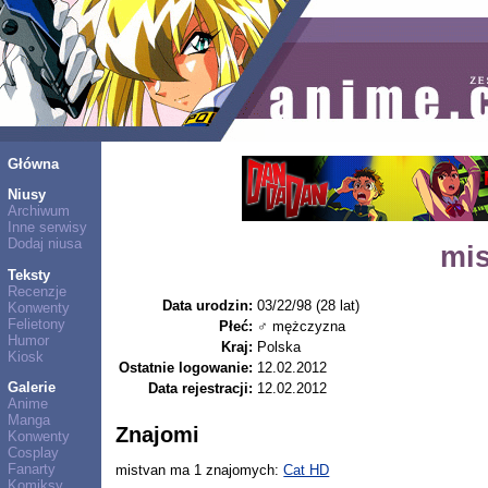
Główna
Niusy
Archiwum
Inne serwisy
Dodaj niusa
mi
Teksty
Recenzje
Data urodzin:
03/22/98 (28 lat)
Konwenty
Felietony
Płeć:
♂ mężczyzna
Humor
Kraj:
Polska
Kiosk
Ostatnie logowanie:
12.02.2012
Galerie
Data rejestracji:
12.02.2012
Anime
Manga
Znajomi
Konwenty
Cosplay
Fanarty
mistvan ma 1 znajomych:
Cat HD
Komiksy