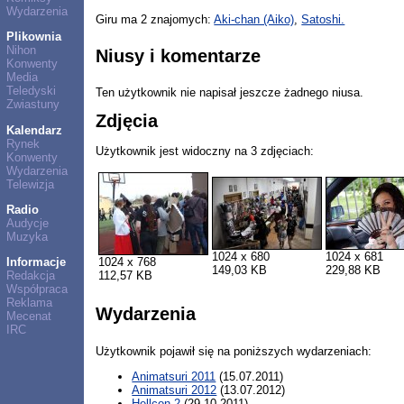
Wydarzenia
Giru ma 2 znajomych:
Aki-chan (Aiko)
,
Satoshi.
Plikownia
Nihon
Niusy i komentarze
Konwenty
Media
Teledyski
Ten użytkownik nie napisał jeszcze żadnego niusa.
Zwiastuny
Zdjęcia
Kalendarz
Rynek
Użytkownik jest widoczny na 3 zdjęciach:
Konwenty
Wydarzenia
Telewizja
Radio
Audycje
Muzyka
1024 x 680
1024 x 681
1024 x 768
Informacje
149,03 KB
229,88 KB
112,57 KB
Redakcja
Współpraca
Reklama
Wydarzenia
Mecenat
IRC
Użytkownik pojawił się na poniższych wydarzeniach:
Animatsuri 2011
(15.07.2011)
Animatsuri 2012
(13.07.2012)
Hellcon 2
(29.10.2011)