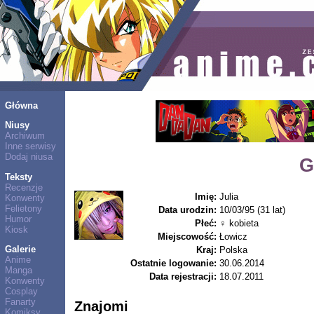
Główna
Niusy
Archiwum
Inne serwisy
Dodaj niusa
G
Teksty
Recenzje
Imię:
Julia
Konwenty
Felietony
Data urodzin:
10/03/95 (31 lat)
Humor
Płeć:
♀ kobieta
Kiosk
Miejscowość:
Łowicz
Galerie
Kraj:
Polska
Anime
Ostatnie logowanie:
30.06.2014
Manga
Data rejestracji:
18.07.2011
Konwenty
Cosplay
Fanarty
Znajomi
Komiksy