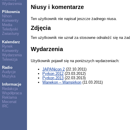
Wydarzenia
Niusy i komentarze
Plikownia
Nihon
Ten użytkownik nie napisał jeszcze żadnego niusa.
Konwenty
Media
Zdjęcia
Teledyski
Zwiastuny
Ten użytkownik nie uznał za stosowne odnaleźć się na ża
Kalendarz
Rynek
Wydarzenia
Konwenty
Wydarzenia
Telewizja
Użytkownik pojawił się na poniższych wydarzeniach:
Radio
JAPANicon 2
(22.10.2011)
Audycje
Pyrkon 2012
(23.03.2012)
Muzyka
Pyrkon 2013
(22.03.2013)
Wanekon – Wampirkon
(11.03.2011)
Informacje
Redakcja
Współpraca
Reklama
Mecenat
IRC