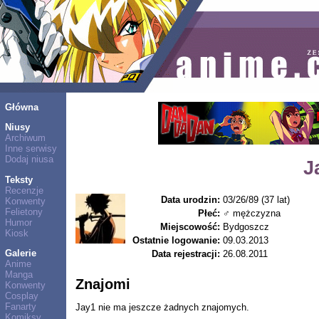
Główna
Niusy
Archiwum
Inne serwisy
Dodaj niusa
J
Teksty
Recenzje
Data urodzin:
03/26/89 (37 lat)
Konwenty
Felietony
Płeć:
♂ mężczyzna
Humor
Miejscowość:
Bydgoszcz
Kiosk
Ostatnie logowanie:
09.03.2013
Galerie
Data rejestracji:
26.08.2011
Anime
Manga
Znajomi
Konwenty
Cosplay
Fanarty
Jay1 nie ma jeszcze żadnych znajomych.
Komiksy