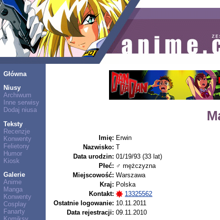
Główna
Niusy
Archiwum
Inne serwisy
Dodaj niusa
M
Teksty
Recenzje
Imię:
Erwin
Konwenty
Felietony
Nazwisko:
T
Humor
Data urodzin:
01/19/93 (33 lat)
Kiosk
Płeć:
♂ mężczyzna
Galerie
Miejscowość:
Warszawa
Anime
Kraj:
Polska
Manga
Kontakt:
13325562
Konwenty
Ostatnie logowanie:
10.11.2011
Cosplay
Fanarty
Data rejestracji:
09.11.2010
Komiksy