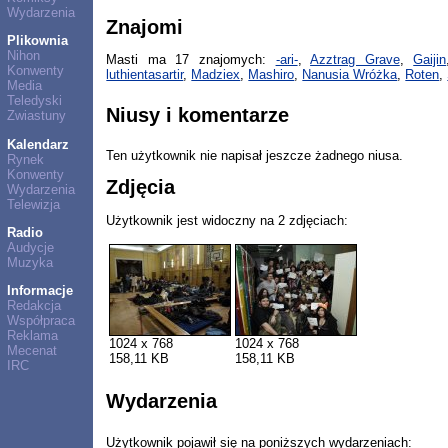
Wydarzenia
Znajomi
Plikownia
Nihon
Masti ma 17 znajomych:
-ari-
,
Azztrag Grave
,
Gaijin
Konwenty
luthientasartir
,
Madziex
,
Mashiro
,
Nanusia Wróżka
,
Roten
,
Media
Teledyski
Niusy i komentarze
Zwiastuny
Kalendarz
Ten użytkownik nie napisał jeszcze żadnego niusa.
Rynek
Konwenty
Zdjęcia
Wydarzenia
Telewizja
Użytkownik jest widoczny na 2 zdjęciach:
Radio
Audycje
Muzyka
Informacje
Redakcja
Współpraca
Reklama
1024 x 768
1024 x 768
Mecenat
158,11 KB
158,11 KB
IRC
Wydarzenia
Użytkownik pojawił się na poniższych wydarzeniach: