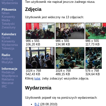
Ten użytkownik nie napisał jeszcze żadnego niusa.
Wydarzenia
Zdjęcia
Plikownia
Nihon
Konwenty
Użytkownik jest widoczny na 13 zdjęciach:
Media
Teledyski
Zwiastuny
Kalendarz
Rynek
986 x 555
986 x 555
986 x 555
Konwenty
106,20 KB
134,98 KB
117,73 KB
Wydarzenia
Telewizja
Radio
Audycje
Muzyka
Informacje
1024 x 768
1024 x 768
576 x 768
Redakcja
542,43 KB
489,15 KB
324,64 KB
Współpraca
Kliknij
tutaj
, żeby zobaczyć wszystkie zdjęcia.
Reklama
Mecenat
IRC
Wydarzenia
Użytkownik pojawił się na poniższych wydarzeniach:
B-2
(28.08.2010)