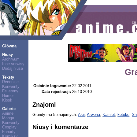
Główna
Niusy
Archiwum
Inne serwisy
Dodaj niusa
Gr
Teksty
Recenzje
Ostatnie logowanie:
22.02.2011
Konwenty
Felietony
Data rejestracji:
25.10.2010
Humor
Kiosk
Znajomi
Galerie
Anime
Grandy ma 5 znajomych:
Akii
,
Arwena
,
Kamlot
,
kotoko
,
Sh
Manga
Konwenty
Niusy i komentarze
Cosplay
Fanarty
Komiksy