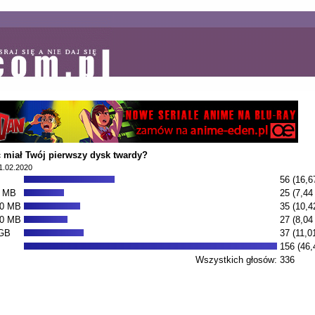
 miał Twój pierwszy dysk twardy?
1.02.2020
56 (16,6
0 MB
25 (7,44
00 MB
35 (10,4
00 MB
27 (8,04
 GB
37 (11,0
156 (46,
Wszystkich głosów:
336