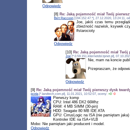
Odpowiedz
[8]
Re: Jaką pojemność miał Twój pierwsz
Bert Raccoon
[194.152.47.*], 27.12.2020, 13:24:11, 
Joe, jakiś czas temu przegląd
zbieżność nazwisk, ksywek czy
#starocioty
Odpowiedz
[10]
Re: Jaką pojemność miał Twój 
Joe
[*.0.59.151.internetdsl.tpnet.pl], 07.10.2
Nie, mam na koncie pub
Przepraszam, że odpowia
Odpowiedz
[9]
Re: Jaką pojemność miał Twój pierwszy dysk tward
pcela
[*.landtech.com.pl], 11.01.2021, 10:52:07, oceny:
+0
-0
Pierwszy komp
CPU: Intel 486 DX2 66Mhz
RAM: 4 MB SIMM (30-pin)
HDD: Seagate 80 MB IDE ATA
GPU: CirrusLogic na ISA (nie pamiętam jaka)
Kontroler IDE na ISA+VLB
Mobo: Nie pamiętam jaki producent i model.
Odpowiedz