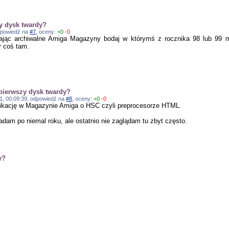
y dysk twardy?
odpowiedź na
#7
, oceny:
+0
-0
ając archiwalne Amiga Magazyny bodaj w którymś z rocznika 98 lub 99 mig
 coś tam.
pierwszy dysk twardy?
021, 00:09:39, odpowiedź na
#8
, oceny:
+0
-0
likację w Magazynie Amiga o HSC czyli preprocesorze HTML.
dam po niemal roku, ale ostatnio nie zaglądam tu zbyt często.
y?