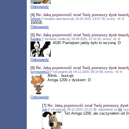
Odpowiedz
[4]
Re: Jaką pojemność miał Twój pierwszy dysk tward
Ishiven
[*.neoplus.adsl.tpnet.pl], 26.05.2020, 19:57:39, oceny:
+0
-0
160GB.
Odpowiedz
[5]
Re: Jaką pojemność miał Twój pierwszy dysk tward
Kasilias
[*.dynamic.chello.pl], 04.09.2020, 01:16:35, oceny:
+0
-0
4GB! Pamiętam jakby było to wczoraj :D
Odpowiedz
[6]
Re: Jaką pojemność miał Twój pierwszy dysk tward
szymusiek22
[*.net.pognet.pl], 04.12.2020, 00:16:58, oceny:
+0
-0
40mb... burżuje
Amiga 1200 z dyskiem :D
Odpowiedz
[7]
Re: Jaką pojemność miał Twój pierwszy dysk
Joe
[*.v8.waw.pl], 09.12.2020, 01:21:48, odpowiedź na
#6
, oc
Też Amiga 1200, ale zaczynałem od 2