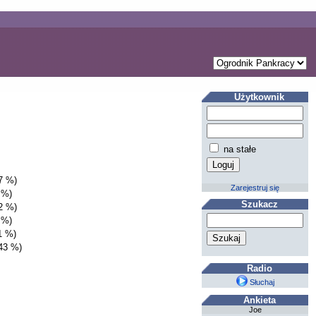
Użytkownik
na stałe
7 %)
Zarejestruj się
 %)
Szukacz
2 %)
 %)
1 %)
43 %)
Radio
Słuchaj
Ankieta
Joe