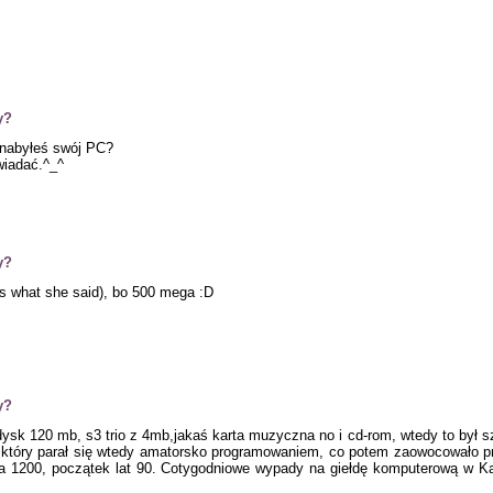
y?
 nabyłeś swój PC?
wiadać.^_^
y?
t's what she said), bo 500 mega :D
y?
k 120 mb, s3 trio z 4mb,jakaś karta muzyczna no i cd-rom, wtedy to był sz
, który parał się wtedy amatorsko programowaniem, co potem zaowocowało 
miga 1200, początek lat 90. Cotygodniowe wypady na giełdę komputerową w K