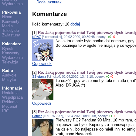
Dodaj sznurek
Wydarzenia
Plikownia
Komentarze
Nihon
Konwenty
Ilość komentarzy: 10
dodaj
Media
Teledyski
[1]
Re: Jaką pojemność miał Twój pierwszy dysk tward
Zwiastuny
KRAZ
[*.centertel.pl], 29.02.2020, 00:30:48, oceny:
+0
-0
Na jakim etapie była bańka dot-comowa, gdy
Kalendarz
Bo późniejsi to w ogóle nie mają się co wypo
Rynek
Konwenty
Wydarzenia
Telewizja
Odpowiedz
Radio
[2]
Re: Jaką pojemność miał Twój pierwszy dysk tward
Audycje
SStefania
[*.jmdi.pl], 02.04.2020, 13:48:10, oceny:
+0
-0
Muzyka
Te óczóć, gdy wcale nie był taki malutki (tha
Also: DRUGA :^)
Informacje
Redakcja
Współpraca
Reklama
Odpowiedz
Mecenat
IRC
[3]
Re: Jaką pojemność miał Twój pierwszy dysk tward
Fafner
[109.197.33.*], 15.04.2020, 08:10:08, oceny:
+1
-0
Pierwszy PC? Pentium 90 Mhz, 16 mb ram, dys
najlepsze co było. Kupiony za namową ojca
na dzielni, bo najlepsze co mieli inni to a
vrati, pane Havranek.