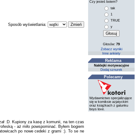
Czy jesteś botem?
tak
1
TRUE
Sposób wyświetlania:
y
Głosów:
79
Zobacz wyniki
Inne ankiety
Reklama
Naklejki motywacyjne
Dodaj sznurek
Polecamy
Wydawnictwo specjalizujące
się w komiksie azjatyckim
oraz książkach z gatunku
boys love.
ał :D. Kupiony za kasę z komunii, na ten czas
profeską - aż miło powspominać. Byłem bogiem
atowicach po nowe cedeki z grami :). To se ne