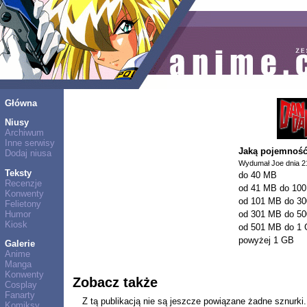
Główna
Niusy
Archiwum
Inne serwisy
Jaką pojemność
Dodaj niusa
Wydumał Joe dnia 2
Teksty
do 40 MB
Recenzje
od 41 MB do 10
Konwenty
od 101 MB do 3
Felietony
Humor
od 301 MB do 5
Kiosk
od 501 MB do 1
powyżej 1 GB
Galerie
Anime
Manga
Konwenty
Zobacz także
Cosplay
Fanarty
Z tą publikacją nie są jeszcze powiązane żadne sznurki.
Komiksy