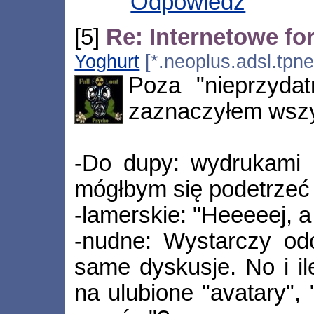
Odpowiedz
[5]
Re: Internetowe fo
Yoghurt
[*.neoplus.adsl.tpne
Poza "nieprzyda
zaznaczyłem wsz
-Do dupy: wydrukami n
mógłbym się podetrzeć
-lamerskie: "Heeeeej, a
-nudne: Wystarczy od
same dyskusje. No i il
na ulubione "avatary",