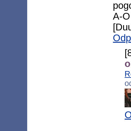
pog
A-O 
[Du
Odp
[
o
R
o
O