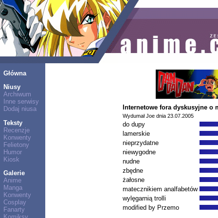
Główna
Niusy
Archiwum
Inne serwisy
Internetowe fora dyskusyjne o 
Dodaj niusa
Wydumał Joe dnia 23.07.2005
Teksty
do dupy
Recenzje
lamerskie
Konwenty
nieprzydatne
Felietony
Humor
niewygodne
Kiosk
nudne
zbędne
Galerie
żałosne
Anime
Manga
matecznikiem analfabetów
Konwenty
wylęgarnią trolli
Cosplay
modified by Przemo
Fanarty
Komiksy