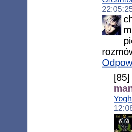
22:05:2
c
m
p
rozmów
Odpow
[85
man
Yogh
12:0