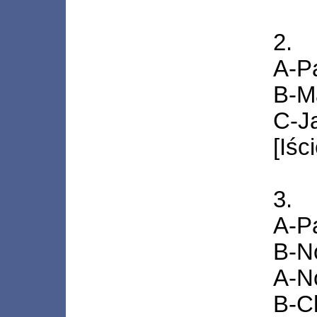
2.
A-P
B-M
C-J
[Iśc
3.
A-P
B-N
A-No
B-Ch