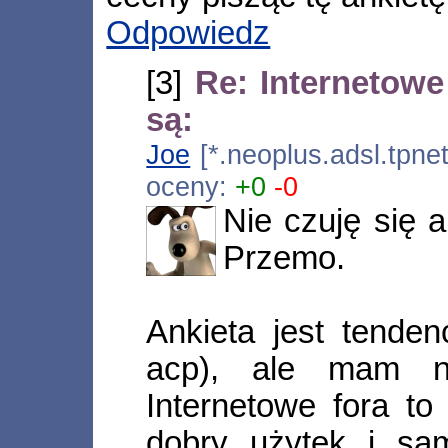
Odpowiedz
[3]
Re: Internetowe
są:
Joe
[*.neoplus.adsl.tpne
oceny:
+0
-0
Nie czuję się a
Przemo.
Ankieta jest tenden
acp), ale mam na
Internetowe fora to
dobry użytek i sa