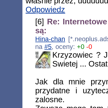
własnie przez, uuuuuuu,
Odpowiedz
[6]
Re: Internetowe
są:
Hina-chan
[*.neoplus.ads
na
#5
, oceny:
+0
-0
Krzyzowiec ? J
Swietej ... Osta
Jak dla mnie przyn
przydatne i uzyte
zalosne.