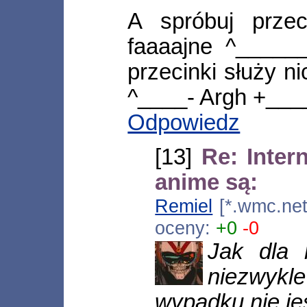
A spróbuj prze
faaaajne ^_____
przecinki służy n
^____- Argh +__
Odpowiedz
[13]
Re: Inter
anime są:
Remiel
[*.wmc.net
oceny:
+0
-0
Jak dla 
niezwykl
wypadku nie je