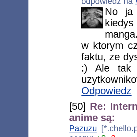
odpowiedź na
No ja 
kiedys
manga. 
w ktorym cz
faktu, ze dy
:) Ale tak
uzytkownikow
Odpowiedz
[50]
Re: Inter
anime są:
Pazuzu
[*.chello