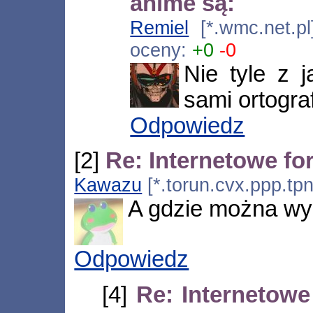
anime są:
Remiel
[*.wmc.net.p
oceny:
+0
-0
Nie tyle z 
sami ortogra
Odpowiedz
[2]
Re: Internetowe fo
Kawazu
[*.torun.cvx.ppp.tpn
A gdzie można wy
Odpowiedz
[4]
Re: Internetowe