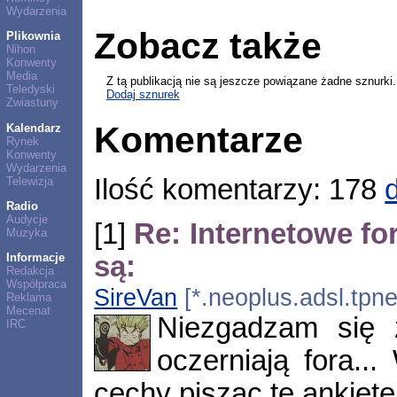
Wydarzenia
Zobacz także
Plikownia
Nihon
Konwenty
Media
Z tą publikacją nie są jeszcze powiązane żadne sznurki.
Teledyski
Dodaj sznurek
Zwiastuny
Komentarze
Kalendarz
Rynek
Konwenty
Wydarzenia
Ilość komentarzy: 178
Telewizja
Radio
Audycje
[1]
Re: Internetowe fo
Muzyka
są:
Informacje
Redakcja
Współpraca
SireVan
[*.neoplus.adsl.tpne
Reklama
Mecenat
Niezgadzam się 
IRC
oczerniają fora..
cechy pisząc tę ankietę