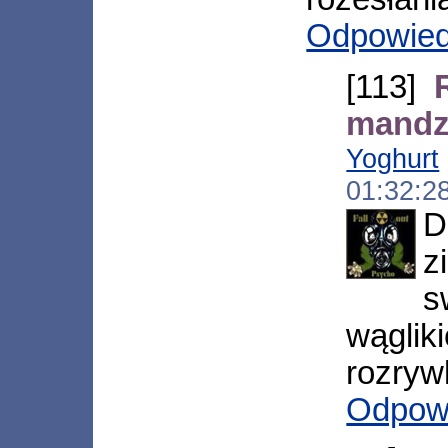
Odpowie
[113]
mandze
Yoghurt
01:32:2
D
z
s
wągl
rozryw
Odpow