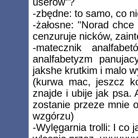
userów"?
-zbędne: to samo, co ni
-żałosne: "Norad chce s
cenzuruje nicków, zaint
-matecznik analfabe
analfabetyzm panuja
jakshe krutkim i malo
(kurwa mac, jeszcz k
znajde i ubije jak ps
zostanie przeze mnie 
wzgórzu)
-Wylęgarnia trolli: I co 