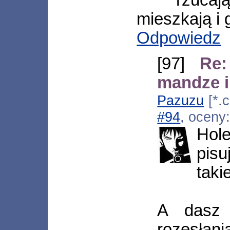
rzucaj
mieszkają i 
Odpowiedz
[97]
Re:
mandze i
Pazuzu
[*.c
#94
, oceny
Hole
pisu
taki
A dasz
rozesłania