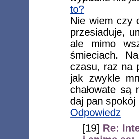
to?
Nie wiem czy c
przesiaduje, u
ale mimo wsz
śmieciach. Na
czasu, raz na 
jak zwykle mn
chałowate są n
daj pan spokój
Odpowiedz
[19]
Re: Int