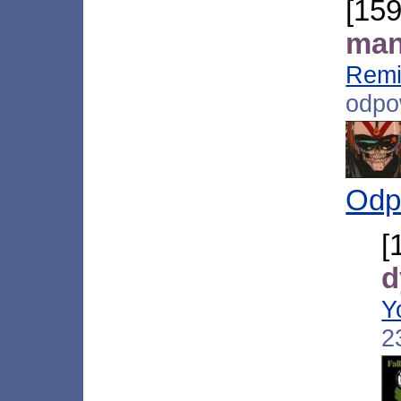
[15
man
Remi
odpo
Odp
d
Y
2