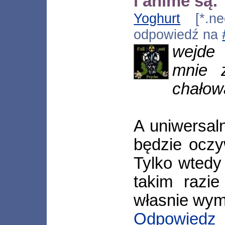
i anime są:
Yoghurt
[*.neo
odpowiedź na
wejde 
mnie 
chałow
A uniwersal
będzie oczy
Tylko wtedy
takim razi
własnie wym
Odpowiedz