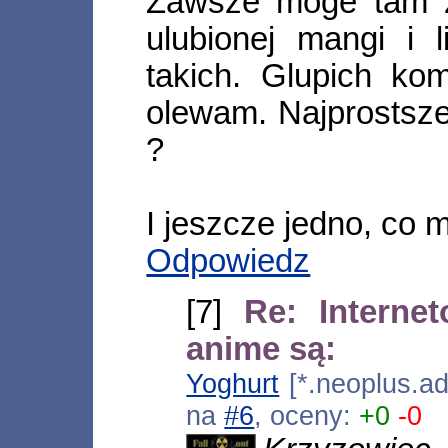
Zawsze moge tam z
ulubionej mangi i l
takich. Glupich kom
olewam. Najprostsze
?
I jeszcze jedno, co 
Odpowiedz
[7]
Re: Interne
anime są:
Yoghurt
[*.neoplus.ad
na
#6
, oceny:
+0
-0