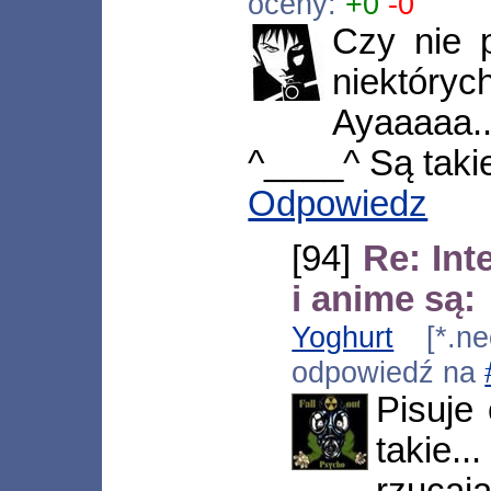
oceny:
+0
-0
Czy nie 
niektór
Ayaaaaa..
^____^ Są takie
Odpowiedz
[94]
Re: Int
i anime są:
Yoghurt
[*.neo
odpowiedź na
Pisuje 
takie.