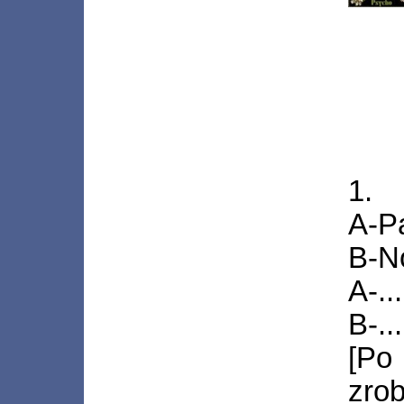
1.
A-P
B-N
A-...
B-...
[Po 
zrob