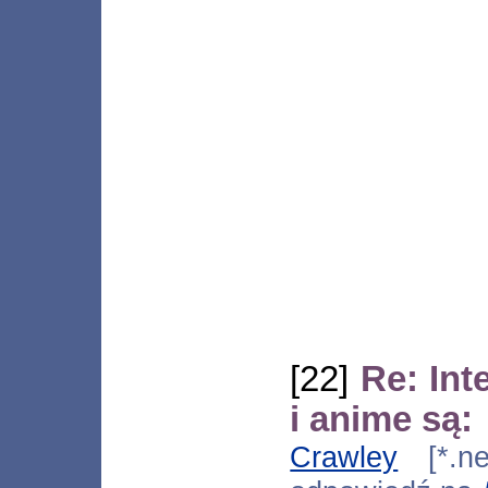
[22]
Re: Int
i anime są:
Crawley
[*.neo