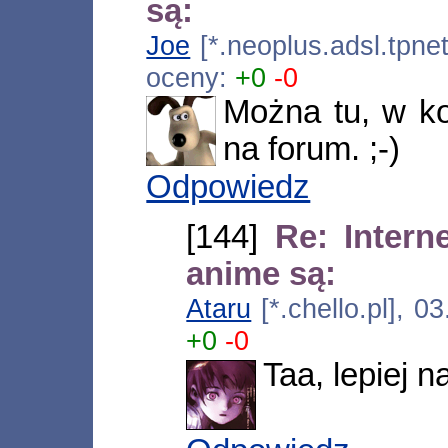
są:
Joe
[*.neoplus.adsl.tpne
oceny:
+0
-0
Można tu, w kom
na forum. ;-)
Odpowiedz
[144]
Re: Intern
anime są:
Ataru
[*.chello.pl], 
+0
-0
Taa, lepiej n