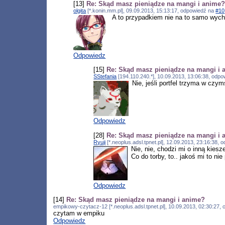
[13]
Re: Skąd masz pieniądze na mangi i anime
olgita
[*.konin.mm.pl], 09.09.2013, 15:13:17, odpowiedź na
#10
A to przypadkiem nie na to samo wych
Odpowiedz
[15]
Re: Skąd masz pieniądze na mangi i 
SStefania
[194.110.240.*], 10.09.2013, 13:06:38, odp
Nie, jeśli portfel trzyma w czym
Odpowiedz
[28]
Re: Skąd masz pieniądze na mangi i 
Ryuji
[*.neoplus.adsl.tpnet.pl], 12.09.2013, 23:16:38,
Nie, nie, chodzi mi o inną kiesz
Co do torby, to.. jakoś mi to nie
Odpowiedz
[14]
Re: Skąd masz pieniądze na mangi i anime?
empikowy-czytacz-12 [*.neoplus.adsl.tpnet.pl], 10.09.2013, 02:30:27,
czytam w empiku
Odpowiedz