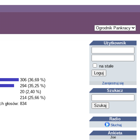
Użytkownik
na stałe
306 (36,69 %)
Zarejestruj się
294 (35,25 %)
Szukacz
20 (2,40 %)
214 (25,66 %)
ch głosów:
834
Radio
Słuchaj
Ankieta
Joe