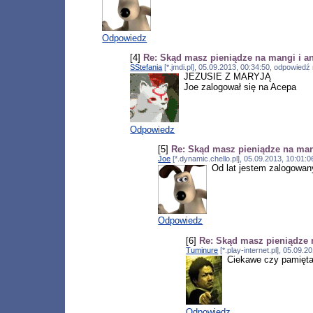
Odpowiedz
[4]
Re: Skąd masz pieniądze na mangi i a
SStefania
[*.jmdi.pl], 05.09.2013, 00:34:50, odpowiedź
JEZUSIE Z MARYJĄ
Joe zalogował się na Acepa
Odpowiedz
[5]
Re: Skąd masz pieniądze na man
Joe
[*.dynamic.chello.pl], 05.09.2013, 10:01:
Od lat jestem zalogowany
Odpowiedz
[6]
Re: Skąd masz pieniądze 
Tuminure
[*.play-internet.pl], 05.09.
Ciekawe czy pamięta
Odpowiedz