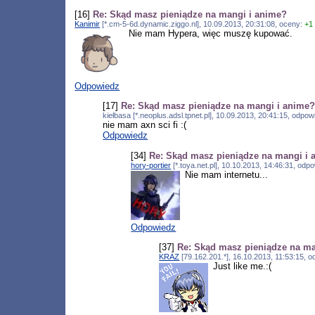
[16]
Re: Skąd masz pieniądze na mangi i anime?
Kanimir
[*.cm-5-6d.dynamic.ziggo.nl], 10.09.2013, 20:31:08, oceny:
+1
Nie mam Hypera, więc muszę kupować.
Odpowiedz
[17]
Re: Skąd masz pieniądze na mangi i anime
kiełbasa [*.neoplus.adsl.tpnet.pl], 10.09.2013, 20:41:15, odpo
nie mam axn sci fi :(
Odpowiedz
[34]
Re: Skąd masz pieniądze na mangi i 
hory-portier
[*.toya.net.pl], 10.10.2013, 14:46:31, od
Nie mam internetu...
Odpowiedz
[37]
Re: Skąd masz pieniądze na ma
KRAZ
[79.162.201.*], 16.10.2013, 11:53:15, 
Just like me.:(