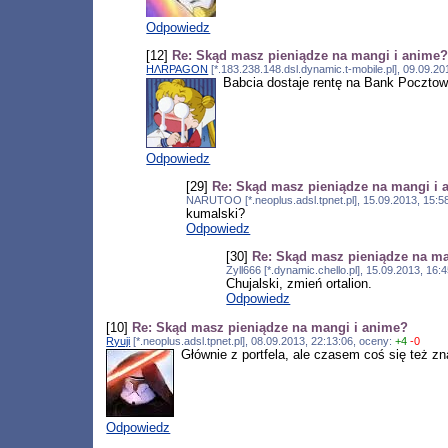
Odpowiedz
[12]
Re: Skąd masz pieniądze na mangi i anime
HΛRPAGON
[*.183.238.148.dsl.dynamic.t-mobile.pl], 09.09.2
Babcia dostaje rentę na Bank Pocztowy
Odpowiedz
[29]
Re: Skąd masz pieniądze na mangi i 
NARUTOO [*.neoplus.adsl.tpnet.pl], 15.09.2013, 15:
kumalski?
Odpowiedz
[30]
Re: Skąd masz pieniądze na ma
Zyll666 [*.dynamic.chello.pl], 15.09.2013, 16
Chujalski, zmień ortalion.
Odpowiedz
[10]
Re: Skąd masz pieniądze na mangi i anime?
Ryuji
[*.neoplus.adsl.tpnet.pl], 08.09.2013, 22:13:06, oceny:
+4
-0
Głównie z portfela, ale czasem coś się też zn
Odpowiedz