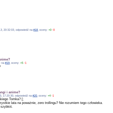
?
013, 20:32:03, odpowiedź na
#18
, oceny:
+0
-0
anime?
dź na
#19
, oceny:
+5
-1
O
ngi i anime?
013, 17:20:30, odpowiedź na
#20
, oceny:
+4
-1
akiego Tomka? [;
stkie lata na poważnie, zero trollingu? Nie rozumiem tego człowieka.
 szybkiś.