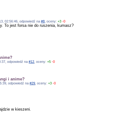
?
013, 02:56:46, odpowiedź na
#8
, oceny:
+3
-0
. To jest forsa nie do ruszenia, kumasz?
anime?
58:37, odpowiedź na
#12
, oceny:
+5
-0
ngi i anime?
:45:39, odpowiedź na
#29
, oceny:
+3
-0
ajdzie w kieszeni.