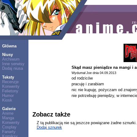
Główna
Niusy
Archiwum
Inne serwisy
Skąd masz pieniądze na mangi i 
Dodaj niusa
Wydumał Joe dnia 04.09.2013
Teksty
od rodziców
Recenzje
pracuję i zarabiam
Konwenty
nic nie kupuję, pożyczam od znajo
Felietony
Humor
nie potrzebuję pieniędzy, w internec
Kiosk
Galerie
Anime
Zobacz także
Manga
Konwenty
Z tą publikacją nie są jeszcze powiązane żadne sznurki.
Cosplay
Dodaj sznurek
Fanarty
Komiksy