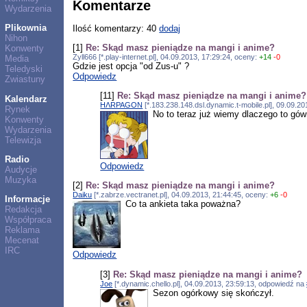
Komentarze
Wydarzenia
Plikownia
Ilość komentarzy: 40
dodaj
Nihon
[1]
Re: Skąd masz pieniądze na mangi i anime?
Konwenty
Zyll666 [*.play-internet.pl], 04.09.2013, 17:29:24, oceny:
+14
-0
Media
Gdzie jest opcja "od Zus-u" ?
Teledyski
Odpowiedz
Zwiastuny
[11]
Re: Skąd masz pieniądze na mangi i anime?
Kalendarz
HΛRPAGON
[*.183.238.148.dsl.dynamic.t-mobile.pl], 09.09.2
Rynek
No to teraz już wiemy dlaczego to gów
Konwenty
Wydarzenia
Telewizja
Radio
Odpowiedz
Audycje
Muzyka
[2]
Re: Skąd masz pieniądze na mangi i anime?
Daiku
[*.zabrze.vectranet.pl], 04.09.2013, 21:44:45, oceny:
+6
-0
Informacje
Co ta ankieta taka poważna?
Redakcja
Współpraca
Reklama
Mecenat
IRC
Odpowiedz
[3]
Re: Skąd masz pieniądze na mangi i anime?
Joe
[*.dynamic.chello.pl], 04.09.2013, 23:59:13, odpowiedź na
Sezon ogórkowy się skończył.