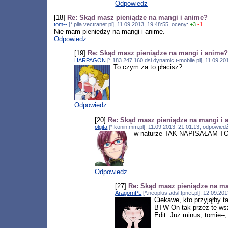
Odpowiedz
[18]
Re: Skąd masz pieniądze na mangi i anime?
tom--
[*.pila.vectranet.pl], 11.09.2013, 19:48:55, oceny:
+3
-1
Nie mam pieniędzy na mangi i anime.
Odpowiedz
[19]
Re: Skąd masz pieniądze na mangi i anime
HΛRPAGON
[*.183.247.160.dsl.dynamic.t-mobile.pl], 11.09.2
To czym za to płacisz?
Odpowiedz
[20]
Re: Skąd masz pieniądze na mangi i 
olgita
[*.konin.mm.pl], 11.09.2013, 21:01:13, odpowie
w naturze TAK NAPISAŁAM T
Odpowiedz
[27]
Re: Skąd masz pieniądze na ma
AragornPL
[*.neoplus.adsl.tpnet.pl], 12.09.2
Ciekawe, kto przyjąłby t
BTW On tak przez te wszy
Edit: Już minus, tomie--,