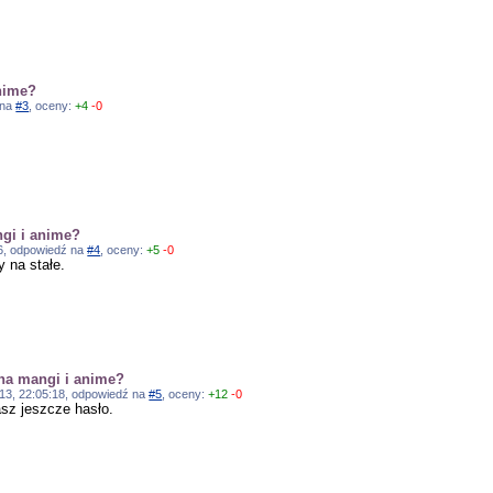
nime?
 na
#3
, oceny:
+4
-0
gi i anime?
06, odpowiedź na
#4
, oceny:
+5
-0
 na stałe.
na mangi i anime?
2013, 22:05:18, odpowiedź na
#5
, oceny:
+12
-0
sz jeszcze hasło.