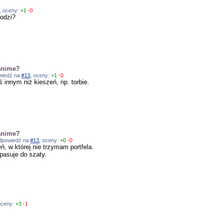
?
, oceny:
+1
-0
odzi?
anime?
owiedź na
#13
, oceny:
+1
-0
ś innym niż kieszeń, np. torbie.
anime?
 odpowiedź na
#13
, oceny:
+0
-0
eń, w której nie trzymam portfela.
 pasuje do szaty.
 oceny:
+3
-1