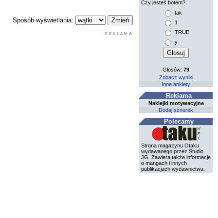
Czy jesteś botem?
tak
Sposób wyświetlania:
1
TRUE
REKLAMA
y
Głosów:
79
Zobacz wyniki
Inne ankiety
Reklama
Naklejki motywacyjne
Dodaj sznurek
Polecamy
Strona magazynu Otaku
wydawanego przez Studio
JG. Zawiera także informacje
o mangach i innych
publikacjach wydawnictwa.