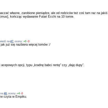
0
aczać własne, zarobione pieniądze, ale od rodziców też coś tam raz na jakiś
mus], kończąc wydawanie Futari Ecchi na 10 tomie.
?
powiedź na
#7
, oceny:
+0
-0
jak już się nazbiera więcej tomów :/
 acepowych opcji, typu „kradnę babci rentę” czy „daję dupy”.
ź na
#8
, oceny:
+4
-0
 ze czyta w Empiku.