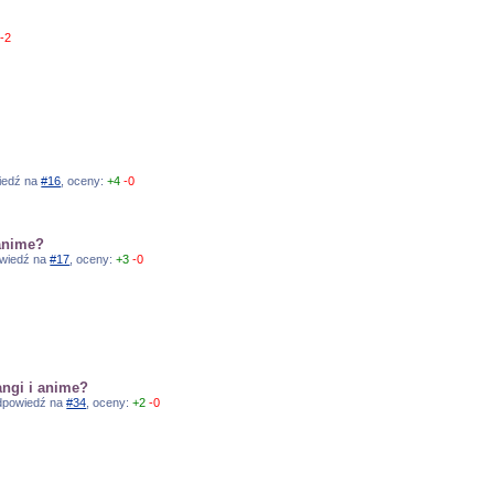
-2
?
wiedź na
#16
, oceny:
+4
-0
anime?
powiedź na
#17
, oceny:
+3
-0
ngi i anime?
odpowiedź na
#34
, oceny:
+2
-0