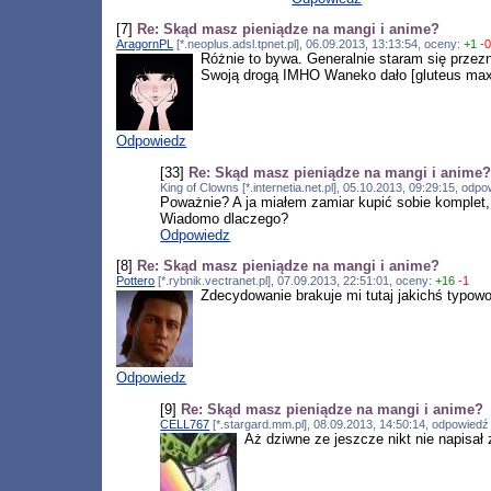
[7]
Re: Skąd masz pieniądze na mangi i anime?
AragornPL
[*.neoplus.adsl.tpnet.pl], 06.09.2013, 13:13:54, oceny:
+1
-
Różnie to bywa. Generalnie staram się przezn
Swoją drogą IMHO Waneko dało [gluteus maxi
Odpowiedz
[33]
Re: Skąd masz pieniądze na mangi i anime
King of Clowns [*.internetia.net.pl], 05.10.2013, 09:29:15, od
Poważnie? A ja miałem zamiar kupić sobie komplet, 
Wiadomo dlaczego?
Odpowiedz
[8]
Re: Skąd masz pieniądze na mangi i anime?
Pottero
[*.rybnik.vectranet.pl], 07.09.2013, 22:51:01, oceny:
+16
-1
Zdecydowanie brakuje mi tutaj jakichś typowo
Odpowiedz
[9]
Re: Skąd masz pieniądze na mangi i anime?
CELL767
[*.stargard.mm.pl], 08.09.2013, 14:50:14, odpowied
Aż dziwne ze jeszcze nikt nie napisał