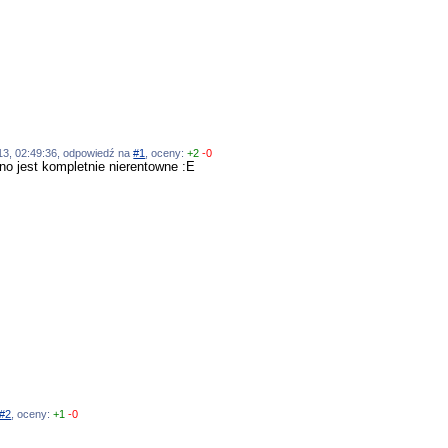
013, 02:49:36, odpowiedź na
#1
, oceny:
+2
-0
no jest kompletnie nierentowne :E
#2
, oceny:
+1
-0