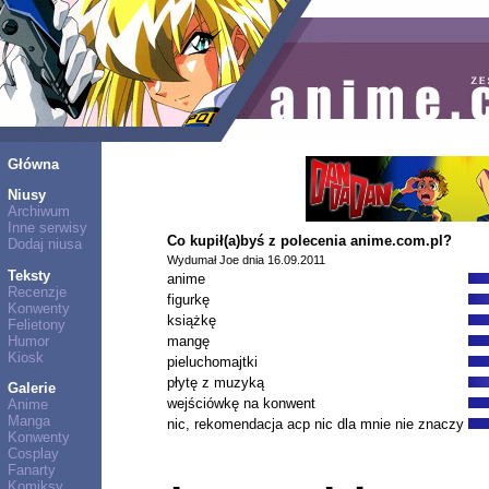
Główna
Niusy
Archiwum
Inne serwisy
Co kupił(a)byś z polecenia anime.com.pl?
Dodaj niusa
Wydumał Joe dnia 16.09.2011
Teksty
anime
Recenzje
figurkę
Konwenty
książkę
Felietony
Humor
mangę
Kiosk
pieluchomajtki
płytę z muzyką
Galerie
wejściówkę na konwent
Anime
Manga
nic, rekomendacja acp nic dla mnie nie znaczy
Konwenty
Cosplay
Fanarty
Komiksy