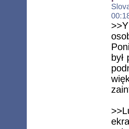
Slova
00:1
>>Y
oso
Pon
był
podn
wię
zai
>>L
ekr