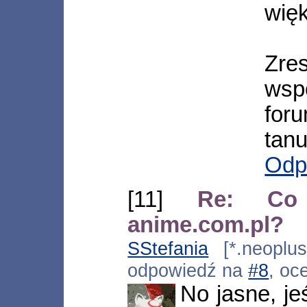
wię
Zre
wsp
foru
tanu
Odp
[11]
Re: Co 
anime.com.pl?
SStefania
[*.neoplus.
odpowiedź na
#8
, oc
No jasne, je