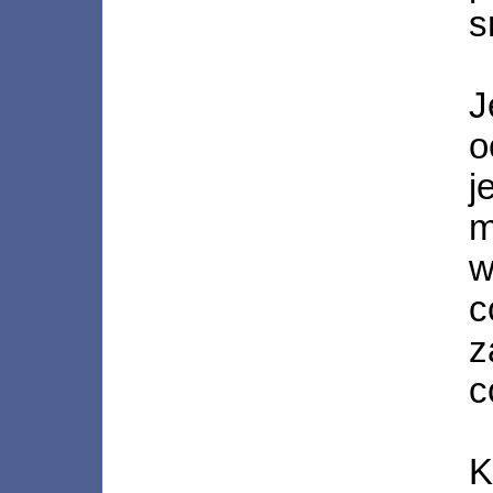
s
J
o
j
m
w
z
c
K