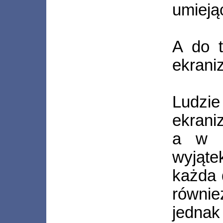
umieją
A do t
ekrani
Ludzi
ekrani
a w p
wyjąte
każda 
równie
jednak 