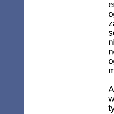
e
o
z
s
n
n
o
m
A
w
t