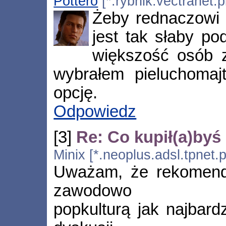
Pottero
[*.rybnik.vectranet.
Żeby rednaczowi 
jest tak słaby p
większość osób z
wybrałem pieluchomajt
opcję.
Odpowiedz
[3]
Re: Co kupił(a)byś
Minix [*.neoplus.adsl.tpnet.
Uważam, że rekomenda
zawodowo
popkulturą jak najbar