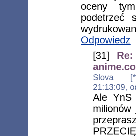
oceny tym
podetrzeć 
wydrukowani
Odpowiedz
[31]
Re:
anime.co
Slova [*.n
21:13:09, 
Ale YnS 
milionów
przepr
PRZECI