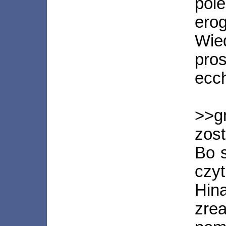
pol
erog
Wie
pros
ecch
>>g
zost
Bo s
czyt
Hin
zre