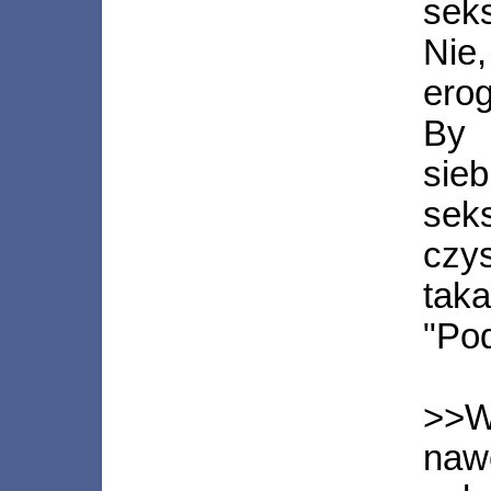
sek
Nie
erog
By 
sie
sek
czy
tak
"Po
>>Wi
naw