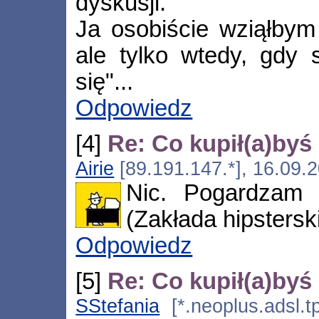
dyskusji.
Ja osobiście wziąłby
ale tylko wtedy, gdy 
się"...
Odpowiedz
[4]
Re: Co kupił(a)byś
Airie
[89.191.147.*], 16.09.
Nic. Pogardzam 
(Zakłada hipsterski
Odpowiedz
[5]
Re: Co kupił(a)byś
SStefania
[*.neoplus.adsl.t