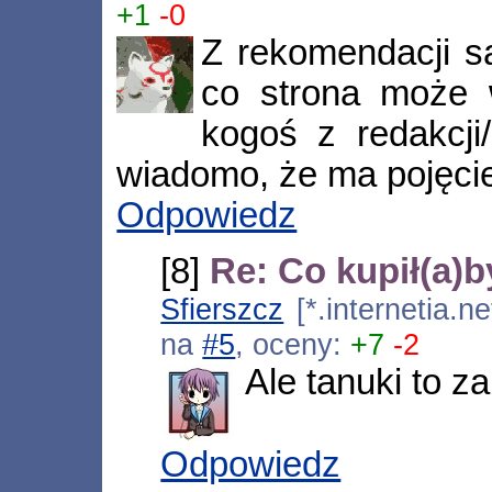
+1
-0
Z rekomendacji s
co strona może 
kogoś z redakcji
wiadomo, że ma pojęci
Odpowiedz
[8]
Re: Co kupił(a)
Sfierszcz
[*.internetia.n
na
#5
, oceny:
+7
-2
Ale tanuki to z
Odpowiedz