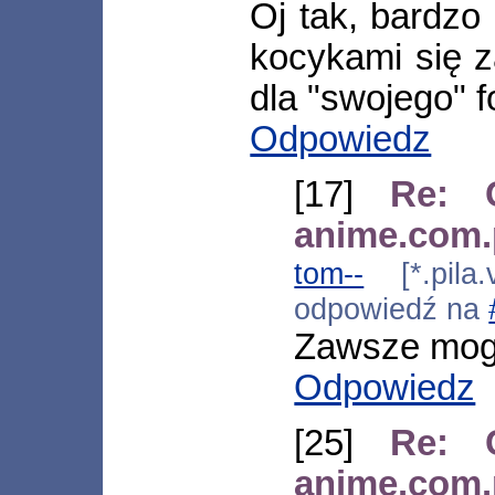
Oj tak, bardzo
kocykami się z
dla "swojego" f
Odpowiedz
[17]
Re: C
anime.com.
tom--
[*.pila.
odpowiedź na
Zawsze mogł
Odpowiedz
[25]
Re: C
anime.com.