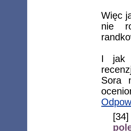
Więc ja
nie r
randko
I jak
recenz
Sora 
ocenio
Odpow
[3
pol