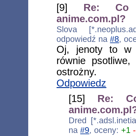
[9]
Re: Co k
anime.com.pl?
Slova [*.neoplus.ad
odpowiedź na
#8
, oc
Oj, jenoty to w 
równie psotliwe,
ostrożny.
Odpowiedz
[15]
Re: Co
anime.com.pl
Dred [*.adsl.inet
na
#9
, oceny:
+1