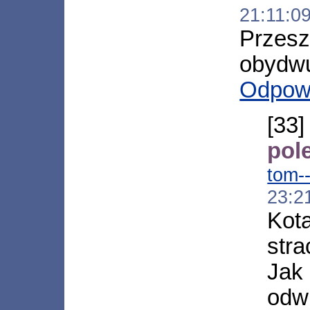
21:11:0
Przes
obydwu
Odpow
[3
pol
tom-
23:2
Kot
stra
Jak
odw