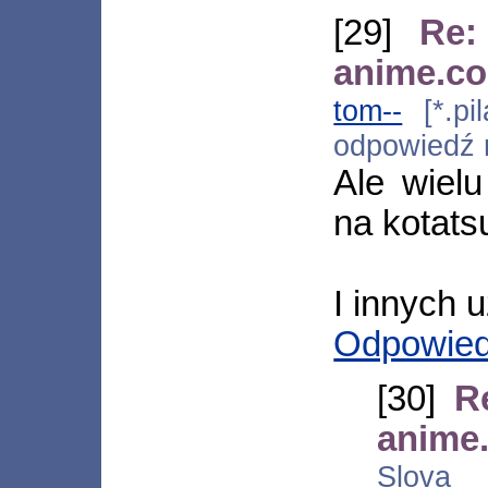
[29]
Re:
anime.co
tom--
[*.pil
odpowiedź
Ale wiel
na kotats
I innych 
Odpowie
[30]
R
anime
Slova [