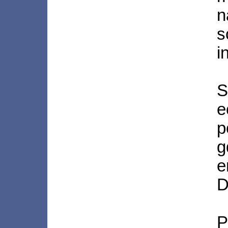
n
s
i
S
e
p
g
e
D
P