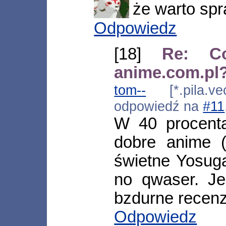
że warto spr
Odpowiedz
[18]
Re: Co
anime.com.pl
tom--
[*.pila.vec
odpowiedź na
#11
W 40 procenta
dobre anime (
świetne Yosuga
no qwaser. Je
bzdurne recenz
Odpowiedz