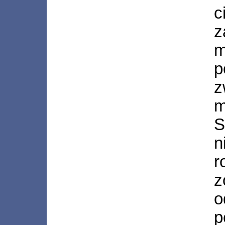
c
z
p
z
m
S
n
r
z
o
p