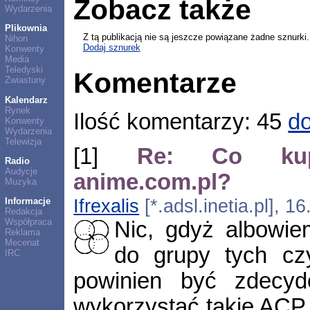
Zobacz także
Wydarzenia
Plikownia
Z tą publikacją nie są jeszcze powiązane żadne sznurki.
Nihon
Dodaj sznurek
Konwenty
Media
Teledyski
Komentarze
Zwiastuny
Kalendarz
Rynek
Ilość komentarzy: 45
do
Konwenty
Wydarzenia
Telewizja
[1]
Re: Co kupi
Radio
Audycje
anime.com.pl?
Muzyka
Ifrexalis
[*.adsl.inetia.pl], 
Informacje
Redakcja
Współpraca
Nic, gdyż albowie
Reklama
Mecenat
do grupy tych czy
IRC
powinien być zdecyd
wykorzystać takie ACP