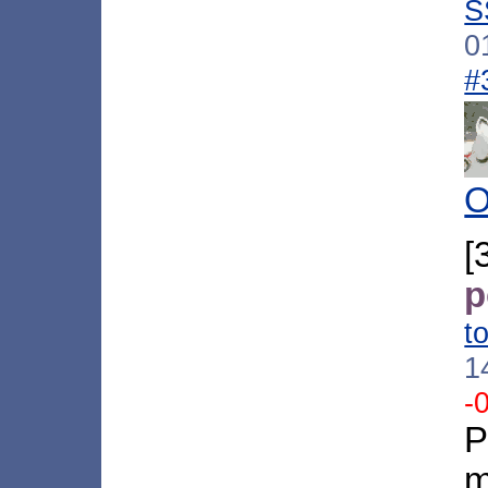
S
0
#
O
p
t
1
-
m