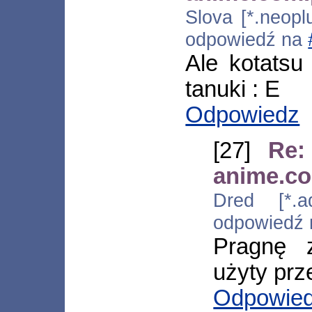
Slova [*.neopl
odpowiedź na
Ale kotatsu
tanuki : E
Odpowiedz
[27]
Re:
anime.co
Dred [*.ad
odpowiedź
Pragnę 
użyty prz
Odpowie