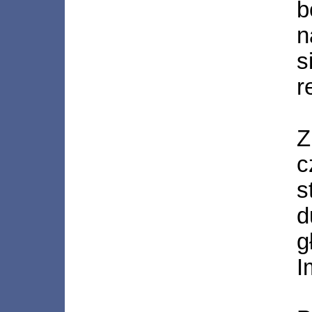
b
n
s
r
Z
c
s
d
g
I