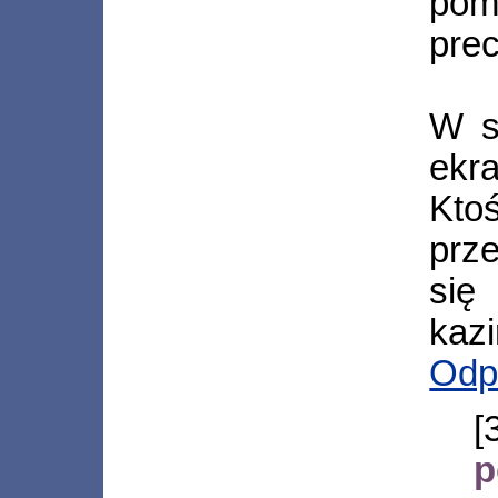
pom
pre
W s
ekra
Kto
prze
się
kazi
Odp
p