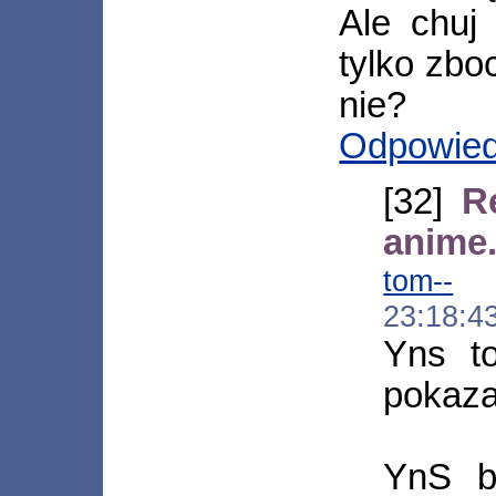
Ale chuj
tylko zbo
nie?
Odpowie
[32]
R
anime
tom--
[*
23:18:4
Yns to
pokazal
YnS b