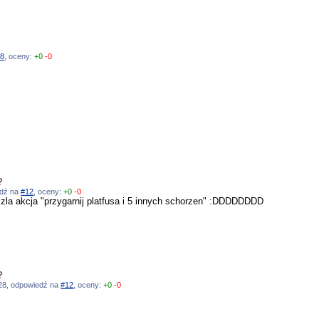
#8
, oceny:
+0
-0
?
edź na
#12
, oceny:
+0
-0
zla akcja "przygarnij platfusa i 5 innych schorzen" :DDDDDDDD
?
0:28, odpowiedź na
#12
, oceny:
+0
-0