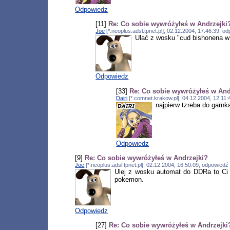
Odpowiedz
[11]
Re: Co sobie wywróżyłeś w Andrzejki
Joe
[*.neoplus.adsl.tpnet.pl], 02.12.2004, 17:46:39, 
Ulać z wosku "cud bishonena w 
Odpowiedz
[33]
Re: Co sobie wywróżyłeś w And
Dairi
[*.comnet.krakow.pl], 04.12.2004, 12:11
najpierw tzreba do garnk
Odpowiedz
[9]
Re: Co sobie wywróżyłeś w Andrzejki?
Joe
[*.neoplus.adsl.tpnet.pl], 02.12.2004, 16:50:09, odpowied
Ulej z wosku automat do DDRa to Ci 
pokemon.
Odpowiedz
[27]
Re: Co sobie wywróżyłeś w Andrzejki