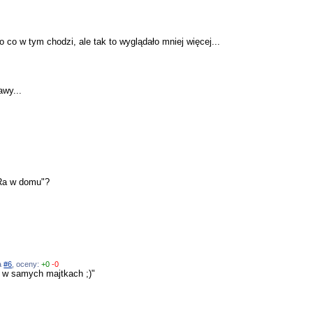
co w tym chodzi, ale tak to wyglądało mniej więcej...
awy...
DRa w domu"?
na
#6
, oceny:
+0
-0
 w samych majtkach ;)"