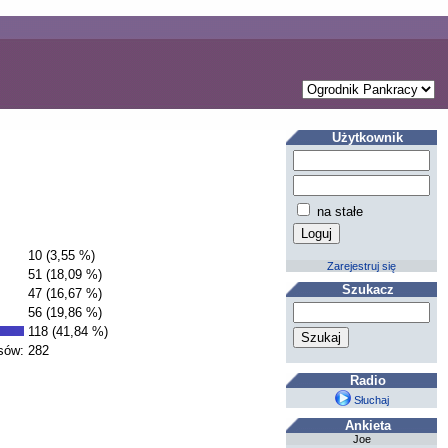
Użytkownik
na stałe
10 (3,55 %)
Zarejestruj się
51 (18,09 %)
Szukacz
47 (16,67 %)
56 (19,86 %)
118 (41,84 %)
sów:
282
Radio
Słuchaj
Ankieta
Joe