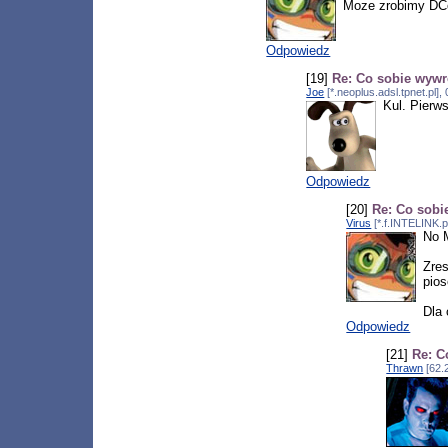
Moze zrobimy DCon
Odpowiedz
[19]
Re: Co sobie wywr
Joe
[*.neoplus.adsl.tpnet.pl]
Kul. Pierw
Odpowiedz
[20]
Re: Co sobi
Virus
[*.f.INTELINK.p
No 
Zre
pios
Dla 
Odpowiedz
[21]
Re: C
Thrawn
[62.