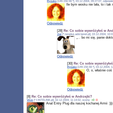
Ryouko
[149.156.58.*], 03.12.2004, 09:27:07, odpowi
Ile bym wosku nie lała, to i t
Odpowiedz
[28]
Re: Co sobie wywróżyłeś w And
Joe
[*.neoplus.adsl.tpnet.pl], 03.12.2004, 10
„... bo mi się, panie dok
Odpowiedz
[30]
Re: Co sobie wywróżyłeś
Ryouko
[149.156.58.*], 03.12.2004, 
O, o, właśnie coś 
Odpowiedz
[8]
Re: Co sobie wywróżyłeś w Andrzejki?
Virus
[*.f.INTELINK.pl], 02.12.2004, 11:14:02, oceny:
+0
-0
Anal Entry Plug dla naszej kochanej Armii :))) 