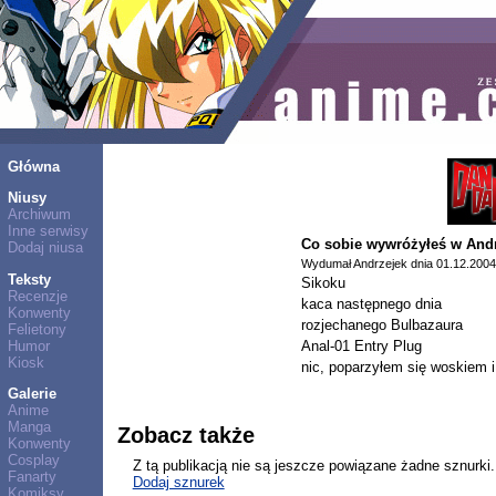
Główna
Niusy
Archiwum
Inne serwisy
Co sobie wywróżyłeś w Andr
Dodaj niusa
Wydumał Andrzejek dnia 01.12.2004
Teksty
Sikoku
Recenzje
kaca następnego dnia
Konwenty
rozjechanego Bulbazaura
Felietony
Humor
Anal-01 Entry Plug
Kiosk
nic, poparzyłem się woskiem 
Galerie
Anime
Manga
Zobacz także
Konwenty
Cosplay
Z tą publikacją nie są jeszcze powiązane żadne sznurki.
Fanarty
Dodaj sznurek
Komiksy