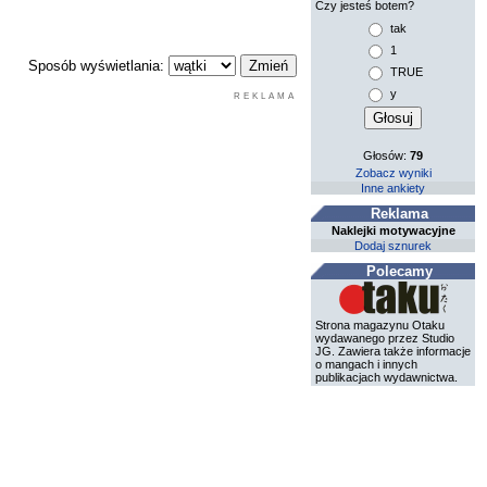
Czy jesteś botem?
tak
1
Sposób wyświetlania:
TRUE
y
REKLAMA
Głosów:
79
Zobacz wyniki
Inne ankiety
Reklama
Naklejki motywacyjne
Dodaj sznurek
Polecamy
Strona magazynu Otaku
wydawanego przez Studio
JG. Zawiera także informacje
o mangach i innych
publikacjach wydawnictwa.