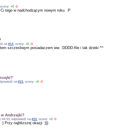
 oceny:
+0
-0
 Ci tego w nadchodzącym nowym roku. :P
?
edź na
#14
, oceny:
+0
-0
stem szczesliwym posiadaczem ww. :DDDD Ale i tak dzieki ^^
rzejki?
 odpowiedź na
#15
, oceny:
+0
-0
 w Andrzejki?
21:44:33, odpowiedź na
#16
, oceny:
+0
-0
) Przy najblizszej okazji :)))