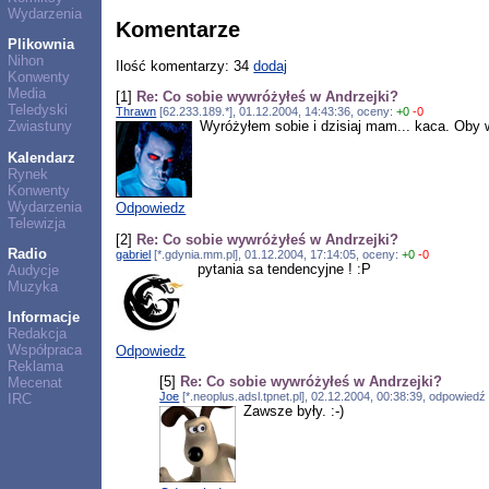
Wydarzenia
Komentarze
Plikownia
Nihon
Ilość komentarzy: 34
dodaj
Konwenty
Media
[1]
Re: Co sobie wywróżyłeś w Andrzejki?
Teledyski
Thrawn
[62.233.189.*], 01.12.2004, 14:43:36, oceny:
+0
-0
Wyróżyłem sobie i dzisiaj mam... kaca. Oby w
Zwiastuny
Kalendarz
Rynek
Konwenty
Wydarzenia
Odpowiedz
Telewizja
[2]
Re: Co sobie wywróżyłeś w Andrzejki?
Radio
gabriel
[*.gdynia.mm.pl], 01.12.2004, 17:14:05, oceny:
+0
-0
pytania sa tendencyjne ! :P
Audycje
Muzyka
Informacje
Redakcja
Współpraca
Odpowiedz
Reklama
[5]
Re: Co sobie wywróżyłeś w Andrzejki?
Mecenat
Joe
[*.neoplus.adsl.tpnet.pl], 02.12.2004, 00:38:39, odpowied
IRC
Zawsze były. :-)