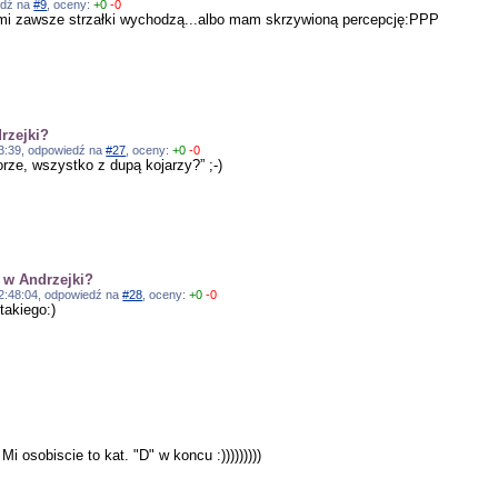
edź na
#9
, oceny:
+0
-0
ak mi zawsze strzałki wychodzą...albo mam skrzywioną percepcję:PPP
rzejki?
:03:39, odpowiedź na
#27
, oceny:
+0
-0
torze, wszystko z dupą kojarzy?” ;-)
 w Andrzejki?
12:48:04, odpowiedź na
#28
, oceny:
+0
-0
takiego:)
Mi osobiscie to kat. "D" w koncu :)))))))))