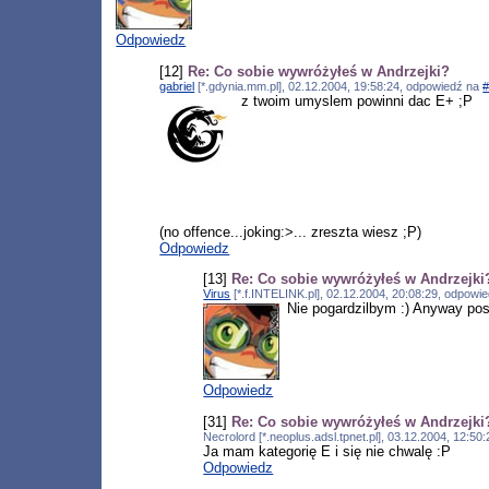
Odpowiedz
[12]
Re: Co sobie wywróżyłeś w Andrzejki?
gabriel
[*.gdynia.mm.pl], 02.12.2004, 19:58:24, odpowiedź na
z twoim umyslem powinni dac E+ ;P
(no offence...joking:>... zreszta wiesz ;P)
Odpowiedz
[13]
Re: Co sobie wywróżyłeś w Andrzejki
Virus
[*.f.INTELINK.pl], 02.12.2004, 20:08:29, odpowi
Nie pogardzilbym :) Anyway pos
Odpowiedz
[31]
Re: Co sobie wywróżyłeś w Andrzejki
Necrolord [*.neoplus.adsl.tpnet.pl], 03.12.2004, 12:5
Ja mam kategorię E i się nie chwalę :P
Odpowiedz