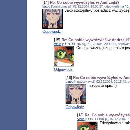
[14]
Re: Co sobie wywróżyłeś w Andrzejki?
batou
[*.navi.okay.pl], 02.12.2004, 20:08:37, odpowiedź na
#8
,
Jako szczęśliwy posiadacz ww. życzę
Odpowiedz
[15]
Re: Co sobie wywróżyłeś w Andrzejki
Virus
[*.f.INTELINK.pl], 02.12.2004, 20:11:41, odpowi
Od dnia wczorajszego takze je
Odpowiedz
[16]
Re: Co sobie wywróżyłeś w And
batou
[*.navi.okay.pl], 02.12.2004, 20:15:43,
Trzeba to opić. :)
Odpowiedz
[18]
Re: Co sobie wywróżyłeś
Virus
[*.f.INTELINK.pl], 02.12.2004, 
Zdecydowanie tak :