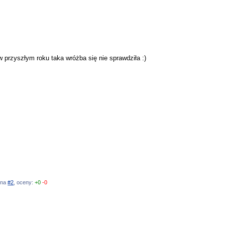
 przyszłym roku taka wróżba się nie sprawdziła :)
ź na
#2
, oceny:
+0
-0