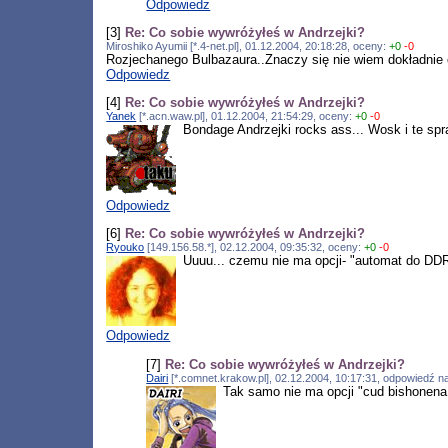
Odpowiedz
[3]
Re: Co sobie wywróżyłeś w Andrzejki?
Miroshiko Ayumii [*.4-net.pl], 01.12.2004, 20:18:28, oceny:
+0
-0
Rozjechanego Bulbazaura..Znaczy się nie wiem dokładnie o 
Odpowiedz
[4]
Re: Co sobie wywróżyłeś w Andrzejki?
Yanek
[*.acn.waw.pl], 01.12.2004, 21:54:29, oceny:
+0
-0
Bondage Andrzejki rocks ass... Wosk i te spr
Odpowiedz
[6]
Re: Co sobie wywróżyłeś w Andrzejki?
Ryouko
[149.156.58.*], 02.12.2004, 09:35:32, oceny:
+0
-0
Uuuu... czemu nie ma opcji- "automat do D
Odpowiedz
[7]
Re: Co sobie wywróżyłeś w Andrzejki?
Dairi
[*.comnet.krakow.pl], 02.12.2004, 10:17:31, odpowiedź 
Tak samo nie ma opcji "cud bishonena