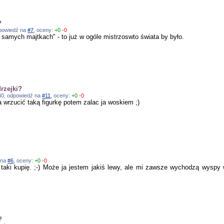
?
odpowiedź na
#7
, oceny:
+0
-0
samych majtkach" - to już w ogóle mistrzoswto świata by było.
rzejki?
:40, odpowiedź na
#11
, oceny:
+0
-0
a wrzucić taką figurkę potem zalac ja woskiem ;)
ź na
#6
, oceny:
+0
-0
taki kupię. ;-) Może ja jestem jakiś lewy, ale mi zawsze wychodzą wyspy 
?