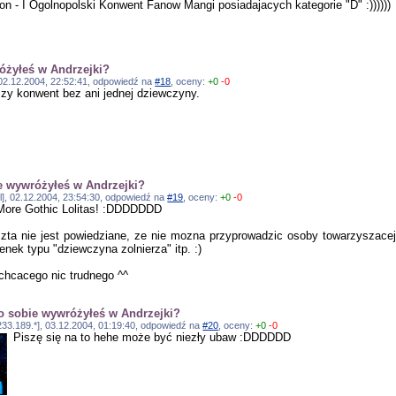
 - I Ogolnopolski Konwent Fanow Mangi posiadajacych kategorie "D" :))))))
óżyłeś w Andrzejki?
, 02.12.2004, 22:52:41, odpowiedź na
#18
, oceny:
+0
-0
szy konwent bez ani jednej dziewczyny.
e wywróżyłeś w Andrzejki?
l], 02.12.2004, 23:54:30, odpowiedź na
#19
, oceny:
+0
-0
More Gothic Lolitas! :DDDDDDD
szta nie jest powiedziane, ze nie mozna przyprowadzic osoby towarzyszac
enek typu "dziewczyna zolnierza" itp. :)
chcacego nic trudnego ^^
o sobie wywróżyłeś w Andrzejki?
233.189.*], 03.12.2004, 01:19:40, odpowiedź na
#20
, oceny:
+0
-0
Piszę się na to hehe może być niezły ubaw :DDDDDD