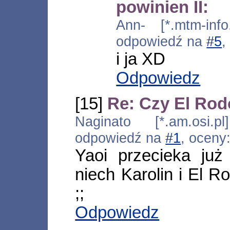
powinien II:
Ann- [*.mtm-info
odpowiedź na
#5
,
i ja XD
Odpowiedz
[15]
Re: Czy El Rod
Naginato [*.am.osi.p
odpowiedź na
#1
, oceny
Yaoi przecieka ju
niech Karolin i El R
;;
Odpowiedz