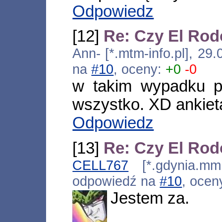
Odpowiedz
[12]
Re: Czy El Rod
Ann- [*.mtm-info.pl], 29
na
#10
, oceny:
+0
-0
w takim wypadku p
wszystko. XD ankiet
Odpowiedz
[13]
Re: Czy El Rod
CELL767
[*.gdynia.mm.
odpowiedź na
#10
, ocen
Jestem za.