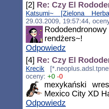
[2]
Re: Czy El Rododen
Katsumi~ [Zielona Herba
29.03.2009, 19:57:44, ocen
Rododendronowy 
rendżers~!
Odpowiedz
[4]
Re: Czy El Rododen
Krecik
[*.neoplus.adsl.tpne
oceny:
+0
-0
mexykański wrest
Mexico City XD H
Odpowiedz