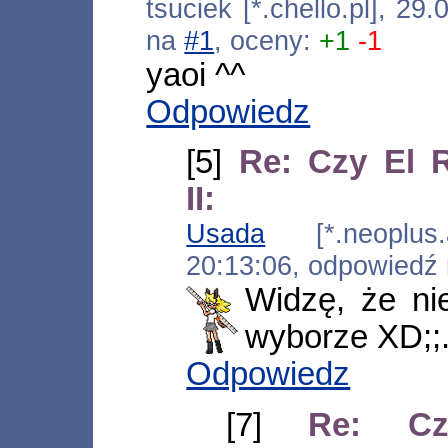
tsuciek [*.chello.pl], 2
na
#1
, oceny:
+1
-1
yaoi ^^
Odpowiedz
[5]
Re: Czy El 
II:
Usada
[*.neoplus.a
20:13:06, odpowiedź
Widzę, że n
wyborze XD;;
Odpowiedz
[7]
Re: Cz