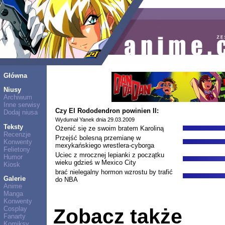
Główna
Niusy
Archiwum
Inne serwisy
Czy El Rododendron powinien II:
Dodaj niusa
Wydumał Yanek dnia 29.03.2009
Teksty
Ożenić się ze swoim bratem Karoliną
Recenzje
Przejść bolesną przemianę w
Konwenty
mexykańskiego wrestlera-cyborga
Felietony
Uciec z mrocznej lepianki z początku
Humor
wieku gdzieś w Mexico City
Kiosk
brać nielegalny hormon wzrostu by trafić
Galerie
do NBA
Anime
Manga
Konwenty
Cosplay
Zobacz także
Fanarty
Komiksy