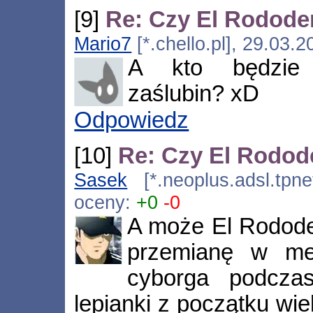
[9]
Re: Czy El Rododen
Mario7
[*.chello.pl], 29.03.
A kto będzie 
zaślubin? xD
Odpowiedz
[10]
Re: Czy El Rodod
Sasek
[*.neoplus.adsl.tpne
oceny:
+0
-0
A może El Rodode
przemianę w mex
cyborga podcza
lepianki z początku wi