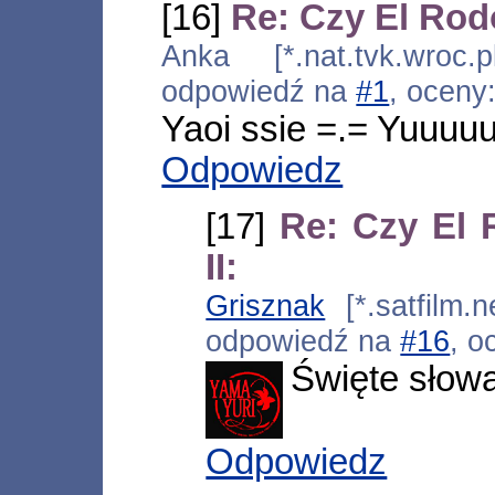
[16]
Re: Czy El Rod
Anka [*.nat.tvk.wroc.
odpowiedź na
#1
, oceny
Yaoi ssie =.= Yuuuuu
Odpowiedz
[17]
Re: Czy El
II:
Grisznak
[*.satfilm.n
odpowiedź na
#16
, o
Święte słowa
Odpowiedz