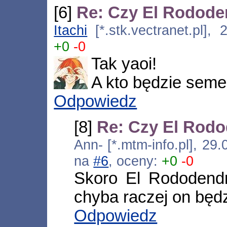
[6]
Re: Czy El Rododen
Itachi
[*.stk.vectranet.pl],
+0
-0
Tak yaoi!
A kto będzie seme
Odpowiedz
[8]
Re: Czy El Rodo
Ann- [*.mtm-info.pl], 29
na
#6
, oceny:
+0
-0
Skoro El Rododendr
chyba raczej on będ
Odpowiedz