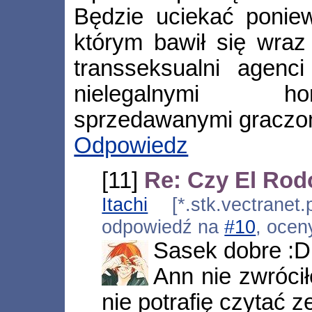
Będzie uciekać ponie
którym bawił się wraz
transseksualni agenc
nielegalnymi h
sprzedawanymi gracz
Odpowiedz
[11]
Re: Czy El Rod
Itachi
[*.stk.vectranet.
odpowiedź na
#10
, ocen
Sasek dobre :D
Ann nie zwróci
nie potrafię czytać 