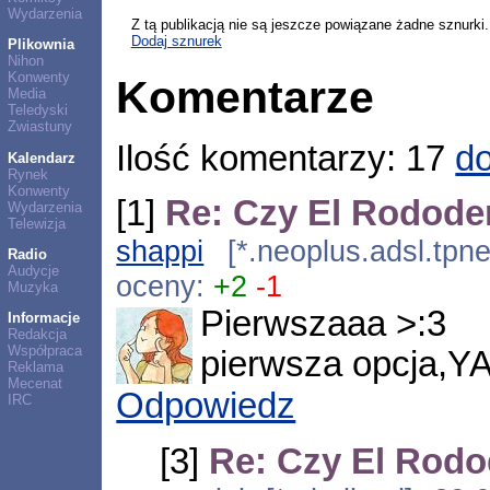
Wydarzenia
Z tą publikacją nie są jeszcze powiązane żadne sznurki.
Dodaj sznurek
Plikownia
Nihon
Konwenty
Komentarze
Media
Teledyski
Zwiastuny
Ilość komentarzy: 17
do
Kalendarz
Rynek
Konwenty
[1]
Re: Czy El Rododen
Wydarzenia
Telewizja
shappi
[*.neoplus.adsl.tpne
Radio
Audycje
oceny:
+2
-1
Muzyka
Pierwszaaa >:3
Informacje
Redakcja
Współpraca
pierwsza opcja,Y
Reklama
Mecenat
Odpowiedz
IRC
[3]
Re: Czy El Rodo