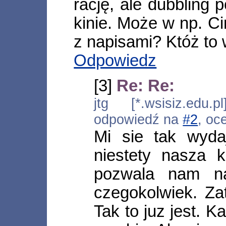
rację, ale dubbling
kinie. Może w np. Ci
z napisami? Któż to w
Odpowiedz
[3]
Re: Re:
jtg [*.wsisiz.edu.
odpowiedź na
#2
, oc
Mi sie tak wyda
niestety nasza k
pozwala nam n
czegokolwiek. Za
Tak to juz jest. 