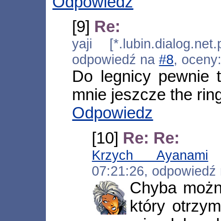
Odpowiedz
[9]
Re:
yaji [*.lubin.dialog.ne
odpowiedź na
#8
, oceny
Do legnicy pewnie t
mnie jeszcze the ring 
Odpowiedz
[10]
Re: Re:
Krzych Ayanami
[
07:21:26, odpowiedź
Chyba można 
który otrzy