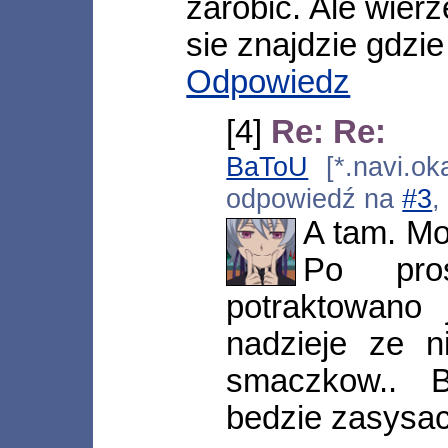
zarobic. Ale wierz
sie znajdzie gdzi
Odpowiedz
[4]
Re: Re:
BaToU
[*.navi.ok
odpowiedź na
#3
,
A tam. M
Po pros
potraktowano 
nadzieje ze n
smaczkow.. 
bedzie zasysac