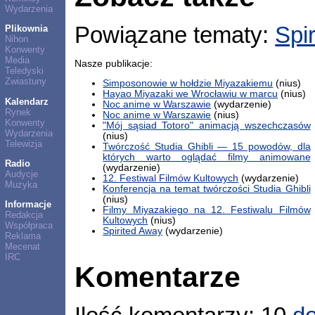
Wydarzenia
Powiązane tematy:
Spi
Plikownia
Nihon
Konwenty
Media
Nasze publikacje:
Teledyski
Zwiastuny
Simposonowie w hołdzie Miyazakiemu
(nius)
Hayao Miyazaki we Wrocławiu w marcu
(nius)
Kalendarz
Noc anime w Warszawie
(wydarzenie)
Rynek
Noc anime w Warszawie
(nius)
Konwenty
"Mój sąsiad Totoro" animacją wszechczasów
Wydarzenia
(nius)
Telewizja
Twórczość Studia Ghibli — 15 powodów, dla
których warto oglądać filmy animowane
Radio
(wydarzenie)
Audycje
12. Festiwal Filmów Kultowych
(wydarzenie)
Muzyka
Konferencja na temat twórczości Studia Ghibli
(nius)
Informacje
Filmy Miyazakiego na 12. Festiwalu Filmów
Redakcja
Kultowych
(nius)
Współpraca
Spirited Away
(wydarzenie)
Reklama
Mecenat
IRC
Komentarze