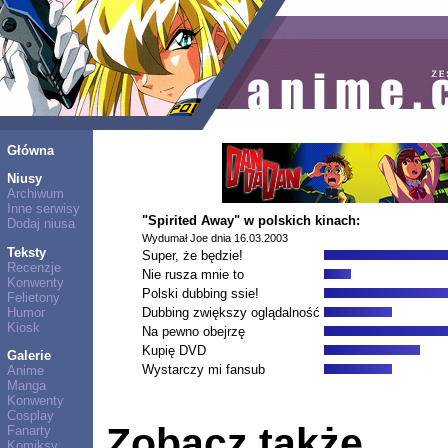
Główna
Niusy
Archiwum
Inne serwisy
"Spirited Away" w polskich kinach:
Dodaj niusa
Wydumał Joe dnia 16.03.2003
Teksty
Super, że będzie!
Recenzje
Nie rusza mnie to
Konwenty
Polski dubbing ssie!
Felietony
Humor
Dubbing zwiększy oglądalność
Kiosk
Na pewno obejrzę
Kupię DVD
Galerie
Wystarczy mi fansub
Anime
Manga
Konwenty
Cosplay
Zobacz także
Fanarty
Komiksy