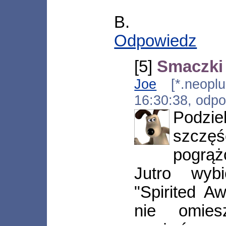
B.
Odpowiedz
[5]
Smaczki
Joe
[*.neoplus
16:30:38, odp
Podzie
szczęś
pogrą
Jutro wyb
"Spirited A
nie omies