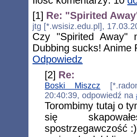
Ilość komentarzy: 10
do
[1]
Re: "Spirited Away
jtg [*.wsisiz.edu.pl], 17.03
Czy "Spirited Away"
Dubbing sucks! Anime
Odpowiedz
[2]
Re:
Boski Miszcz
[*.radom.
20:40:39, odpowiedź na
Torombimy tutaj o ty
się skapow
spostrzegawczość :))