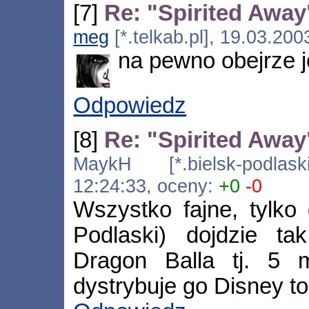
[7]
Re: "Spirited Away
meg
[*.telkab.pl], 19.03.20
na pewno obejrze j
Odpowiedz
[8]
Re: "Spirited Away
MaykH [*.bielsk-podlaski
12:24:33, oceny:
+0
-0
Wszystko fajne, tylko
Podlaski) dojdzie ta
Dragon Balla tj. 5 m
dystrybuje go Disney to