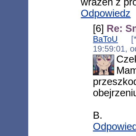
wrażeń z pro
Odpowiedz
[6]
Re: S
BaToU
[*.n
19:59:01, 
Czek
Mam
przesz
obejrzeniu
B.
Odpowie