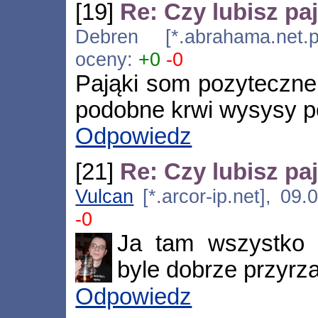
[19]
Re: Czy lubisz pa
Debren [*.abrahama.net.
oceny:
+0
-0
Pająki som pozyteczne!
podobne krwi wysysy po
Odpowiedz
[21]
Re: Czy lubisz pa
Vulcan
[*.arcor-ip.net], 09
-0
Ja tam wszystko lu
byle dobrze przyrz
Odpowiedz