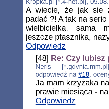
Kropka.pl [*.4-net.pl], 09.0
A wiecie, że jak sie 
padać ?! A tak na serio
wielbicielką, sam
jeszcze ptasznika, nazy
Odpowiedz
[48]
Re: Czy lubisz 
Neris [*.gdynia.mm.p
odpowiedź na
#18
, ocen
Ja mam krzyżaka na 
prawie miesiąca - n
Odpowiedz