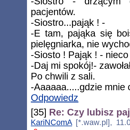
-Siostro - drżącym
pacjentów.
-Siostro...pająk ! -
-E tam, pająka się boi
pielęgniarka, nie wycho
-Siosto ! Pająk ! - niec
-Daj mi spokój!- zawoła
Po chwili z sali.
-Aaaaaa.....gdzie mnie 
Odpowiedz
[35]
Re: Czy lubisz pa
KariNComA
[*.waw.pl], 11.