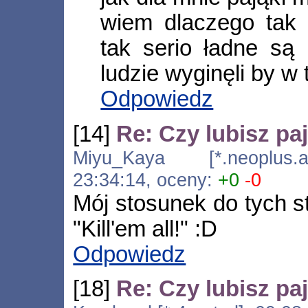
wiem dlaczego tak 
tak serio ładne są 
ludzie wyginęli by w
Odpowiedz
[14]
Re: Czy lubisz pa
Miyu_Kaya [*.neoplus.ad
23:34:14, oceny:
+0
-0
Mój stosunek do tych s
"Kill'em all!" :D
Odpowiedz
[18]
Re: Czy lubisz pa