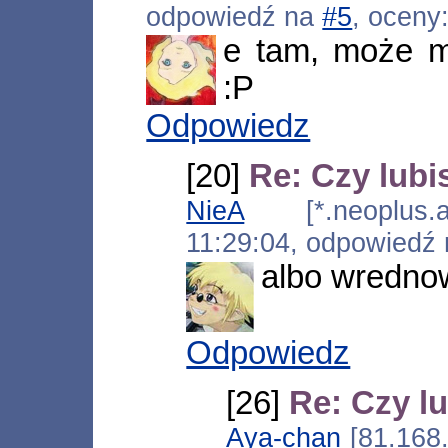
odpowiedź na
#5
, oceny
e tam, może mi
:P
Odpowiedz
[20]
Re: Czy lubi
NieA
[*.neoplus.ad
11:29:04, odpowiedź
albo wrednow
Odpowiedz
[26]
Re: Czy lu
Aya-chan
[81.168.