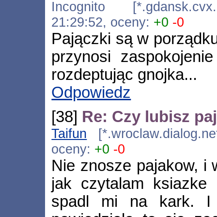
Incognito [*.gdansk.cvx.
21:29:52, oceny:
+0
-0
Pajączki są w porządku
przynosi zaspokojenie
rozdeptując gnojka...
Odpowiedz
[38]
Re: Czy lubisz pa
Taifun
[*.wroclaw.dialog.ne
oceny:
+0
-0
Nie znosze pajakow, i 
jak czytalam ksiazke l
spadl mi na kark. I