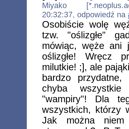
Miyako [*.neoplus.ad
20:32:37, odpowiedź na
Osobiście wolę węż
tzw. "oślizgłe" g
mówiąc, węże ani j
oślizgłe! Wręcz p
milutkie! ;], ale paj
bardzo przydatne,
chyba wszystkie
"wampiry"! Dla t
wszystkich, którzy 
Jak można niem k