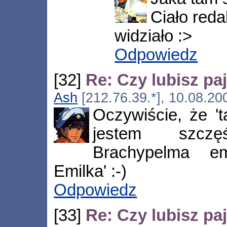
Ciało red
widziało :>
Odpowiedz
[32]
Re: Czy lubisz pa
Ash
[212.76.39.*], 10.08.20
Oczywiście, że '
jestem szczę
Brachypelma em
Emilka' :-)
Odpowiedz
[33]
Re: Czy lubisz pa