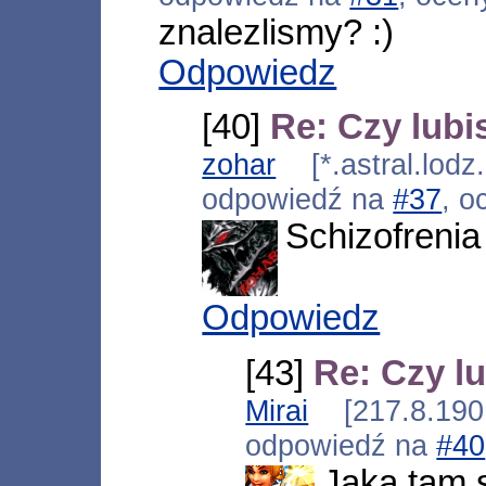
znalezlismy? :)
Odpowiedz
[40]
Re: Czy lubi
zohar
[*.astral.lodz
odpowiedź na
#37
, o
Schizofrenia
Odpowiedz
[43]
Re: Czy lu
Mirai
[217.8.190.
odpowiedź na
#40
Jaka tam s