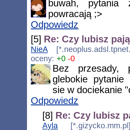
buwah, pytania z
powracają ;>
Odpowiedz
[5]
Re: Czy lubisz paj
NieA
[*.neoplus.adsl.tpnet
oceny:
+0
-0
Bez przesady, 
glebokie pytanie
sie w dociekanie "
Odpowiedz
[8]
Re: Czy lubisz p
Ayla
[*.gizycko.mm.pl