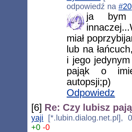
odpowiedź na
#20
ja bym 
innaczej.
miał poprzybij
lub na łańcuch
i jego jedynym
pająk o imi
autopsji;p)
Odpowiedz
[6]
Re: Czy lubisz paj
yaji
[*.lubin.dialog.net.pl],
+0
-0