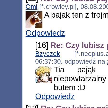
Omi
[*.crowley.pl], 08.08.2
A pajak ten z troj
Odpowiedz
[16]
Re: Czy lubisz 
Bzyczek
[*.neoplus.ad
06:37:30, odpowiedź na
Tia pająk 
niepowtarzaln
butem :D
Odpowiedz