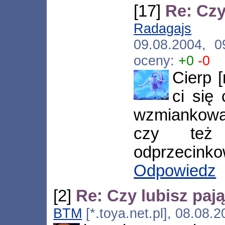
[17]
Re: Czy
Radagajs
[*.n
09.08.2004, 
oceny:
+0
-0
Cierp [
ci się 
wzmiankowa
czy też
odprzecinko
Odpowiedz
[2]
Re: Czy lubisz paj
BTM
[*.toya.net.pl], 08.08.