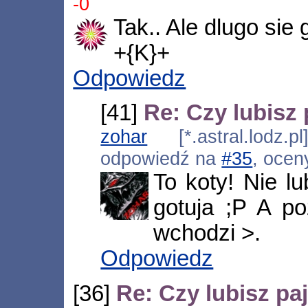
-0
Tak.. Ale dlugo sie 
+{K}+
Odpowiedz
[41]
Re: Czy lubisz 
zohar
[*.astral.lodz.p
odpowiedź na
#35
, ocen
To koty! Nie lu
gotuja ;P A p
wchodzi >.
Odpowiedz
[36]
Re: Czy lubisz pa