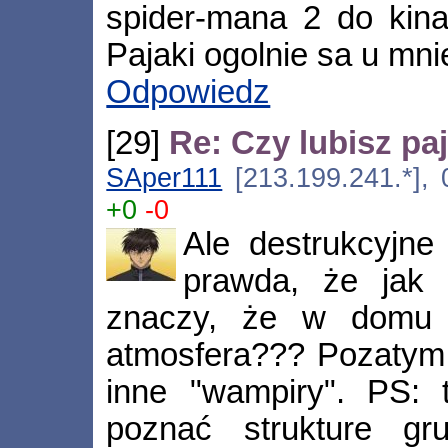
spider-mana 2 do kin
Pajaki ogolnie sa u mni
Odpowiedz
[29]
Re: Czy lubisz pa
SAper111
[213.199.241.*], 
+0
-0
Ale destrukcyjne
prawda, że jak
znaczy, że w domu j
atmosfera??? Pozatym 
inne "wampiry". PS: t
poznać strukture gr