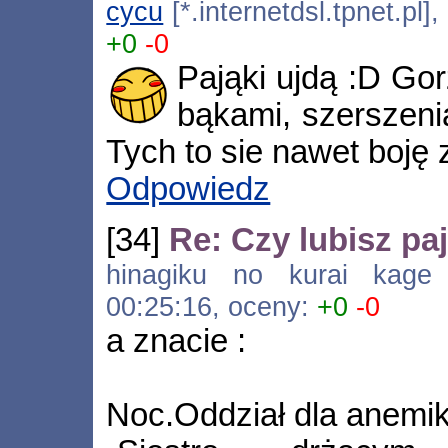
cycu
[*.internetdsl.tpnet.pl
+0
-0
Pająki ujdą :D Gor
bąkami, szerszenia
Tych to sie nawet boję z
Odpowiedz
[34]
Re: Czy lubisz pa
hinagiku no kurai kage [
00:25:16, oceny:
+0
-0
a znacie :
Noc.Oddział dla anemi