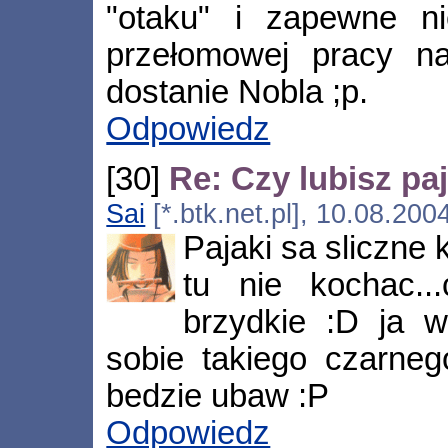
"otaku" i zapewne n
przełomowej pracy na
dostanie Nobla ;p.
Odpowiedz
[30]
Re: Czy lubisz pa
Sai
[*.btk.net.pl], 10.08.20
Pajaki sa sliczne k
tu nie kochac..
brzydkie :D ja w
sobie takiego czarne
bedzie ubaw :P
Odpowiedz