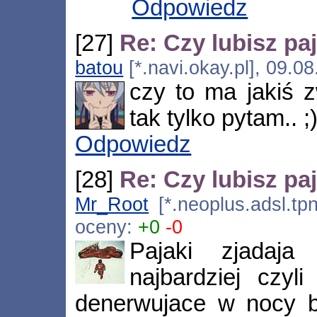
Odpowiedz
[27]
Re: Czy lubisz pa
batou
[*.navi.okay.pl], 09.0
czy to ma jakiś 
tak tylko pytam.. ;
Odpowiedz
[28]
Re: Czy lubisz pa
Mr_Root
[*.neoplus.adsl.tpn
oceny:
+0
-0
Pajaki zjadaja
najbardziej czyl
denerwujace w nocy b