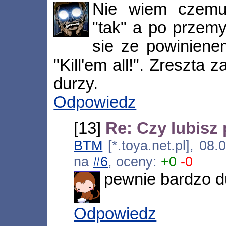
Nie wiem czemu
"tak" a po przemy
sie ze powinien
"Kill'em all!". Zreszta
durzy.
Odpowiedz
[13]
Re: Czy lubisz 
BTM
[*.toya.net.pl], 08
na
#6
, oceny:
+0
-0
pewnie bardzo 
Odpowiedz