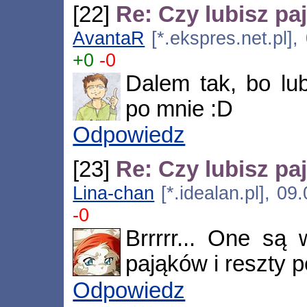
[22]
Re: Czy lubisz pa
AvantaR
[*.ekspres.net.pl],
+0
-0
Dalem tak, bo lub
po mnie :D
Odpowiedz
[23]
Re: Czy lubisz pa
Lina-chan
[*.idealan.pl], 0
-0
Brrrrr... One są 
pająków i reszty p
Odpowiedz