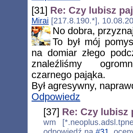
[31]
Re: Czy lubisz pa
Mirai
[217.8.190.*], 10.08.2
No dobra, przyznaj
To był mój pomysł
na domiar złego podc
znaleźliśmy ogromn
czarnego pająka.
Był agresywny, napraw
Odpowiedz
[37]
Re: Czy lubisz 
wm [*.neoplus.adsl.tpne
odpowiedź na
#31
, ocen