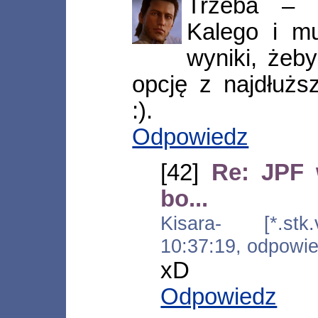
Trzeba – 
Kalego i mu
wyniki, żeb
opcję z najdłużs
:).
Odpowiedz
[42]
Re: JPF 
bo...
Kisara- [*.stk.
10:37:19, odpowi
xD
Odpowiedz