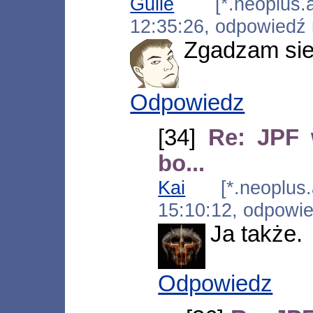
Guile
[*.neoplus.ad
12:35:26, odpowiedź
Zgadzam sie
Odpowiedz
[34]
Re: JPF 
bo...
Kai
[*.neoplus.a
15:10:12, odpowi
Ja także.
Odpowiedz