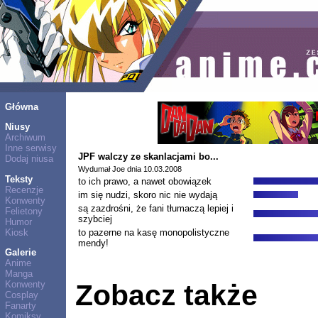
Główna
Niusy
Archiwum
Inne serwisy
JPF walczy ze skanlacjami bo...
Dodaj niusa
Wydumał Joe dnia 10.03.2008
Teksty
to ich prawo, a nawet obowiązek
Recenzje
im się nudzi, skoro nic nie wydają
Konwenty
są zazdrośni, że fani tłumaczą lepiej i
Felietony
szybciej
Humor
Kiosk
to pazerne na kasę monopolistyczne
mendy!
Galerie
Anime
Manga
Konwenty
Zobacz także
Cosplay
Fanarty
Komiksy