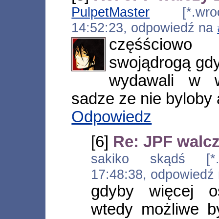
PulpetMaster
[*.wrocl
14:52:23, odpowiedź na
częśściowo
swojądrogą gdyb
wydawali w wi
sadze ze nie byloby
Odpowiedz
[6]
Re: JPF walcz
sakiko skądś [*.k
17:48:38, odpowiedź
gdyby więcej 
wtedy możliwe by