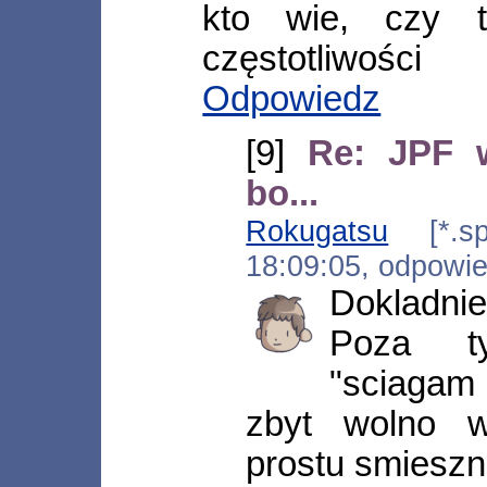
kto wie, czy t
częstotliwości
Odpowiedz
[9]
Re: JPF w
bo...
Rokugatsu
[*.spe
18:09:05, odpowi
Dokladnie 
Poza t
"sciagam 
zbyt wolno w
prostu smiesz