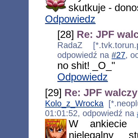
skutkuje - dono
Odpowiedz
[28]
Re: JPF walc
RadaZ [*.tvk.torun.
odpowiedź na
#27
, o
no shit! _O_"
Odpowiedz
[29]
Re: JPF walczy 
Kolo_z_Wrocka
[*.neoplu
01:01:52, odpowiedź na
W ankiecie 
nielegalny 