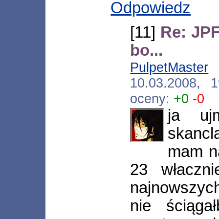
Odpowiedz
[11]
Re: JPF
bo...
PulpetMaster
[
10.03.2008, 
oceny:
+0
-0
ja uj
skancla
mam na
23 właczni
najnowszyc
nie ściąga