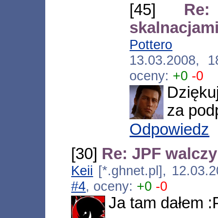
[45]
Re
skalnacjami,
Pottero
[*.238
13.03.2008, 
oceny:
+0
-0
Dzięku
za pod
Odpowiedz
[30]
Re: JPF walczy 
Keii
[*.ghnet.pl], 12.03.
#4
, oceny:
+0
-0
Ja tam dałem :