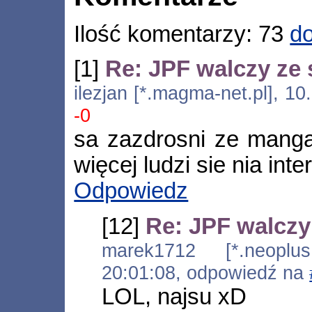
Ilość komentarzy: 73
do
[1]
Re: JPF walczy ze 
ilezjan [*.magma-net.pl], 1
-0
sa zazdrosni ze manga 
więcej ludzi sie nia inte
Odpowiedz
[12]
Re: JPF walczy 
marek1712 [*.neoplus.
20:01:08, odpowiedź na
LOL, najsu xD