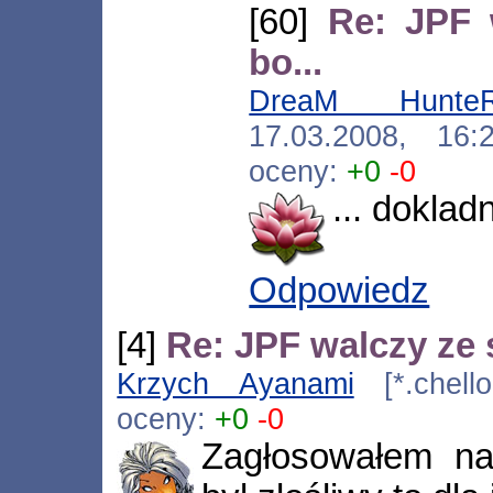
[60]
Re: JPF 
bo...
DreaM Hunte
17.03.2008, 16
oceny:
+0
-0
... dokladn
Odpowiedz
[4]
Re: JPF walczy ze 
Krzych Ayanami
[*.chello
oceny:
+0
-0
Zagłosowałem na