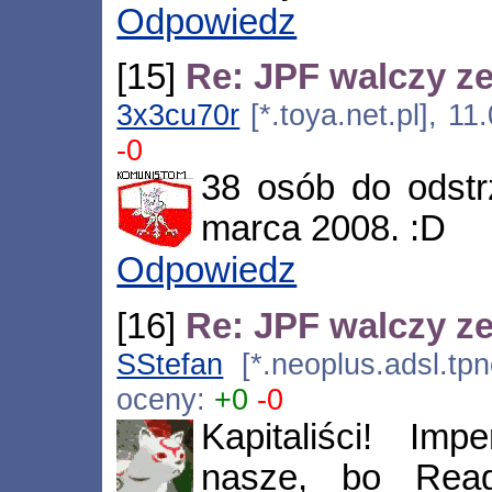
Odpowiedz
[15]
Re: JPF walczy ze
3x3cu70r
[*.toya.net.pl], 1
-0
38 osób do odstrz
marca 2008. :D
Odpowiedz
[16]
Re: JPF walczy ze
SStefan
[*.neoplus.adsl.tpn
oceny:
+0
-0
Kapitaliści! Imp
nasze, bo Reag