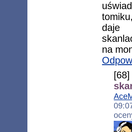
uświa
tomiku
daje 
skanla
na mon
Odpow
[68
skan
Ace
09:
ocen