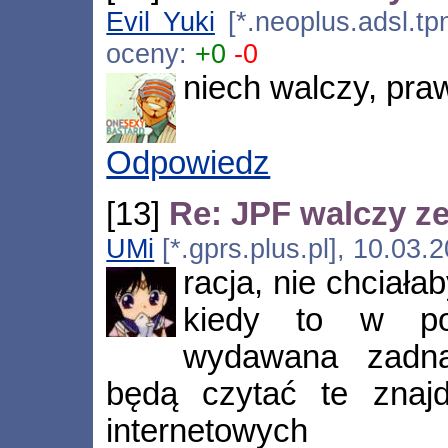
Evil Yuki
[*.neoplus.adsl.tp
oceny:
+0
-0
niech walczy, praw
Odpowiedz
[13]
Re: JPF walczy ze
UMi
[*.gprs.plus.pl], 10.03.
racja, nie chciał
kiedy to w po
wydawana zadn
będą czytać te znajd
internetowych