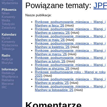
Wydarzenia
Powiązane tematy:
JPF
Plikownia
Nihon
Nasze publikacje:
Konwenty
Media
Rynkowe podsumowanie miesiąca - Mangi i
Teledyski
Manhwy w lipcu '26
(nius)
Zwiastuny
Rynkowe podsumowanie miesiąca - Mangi i
Manhwy w czerwcu '26
(nius)
Kalendarz
Rynkowe podsumowanie miesiąca - Mangi i
Rynek
Manhwy w maju '26
(nius)
Konwenty
Rynkowe podsumowanie miesiąca - Mangi i
Wydarzenia
Manhwy w kwietniu '26
(nius)
Telewizja
Rynkowe podsumowanie miesiąca - Mangi i
Manhwy w marcu '26
(nius)
Radio
Rynkowe podsumowanie miesiąca - Mangi i
Audycje
Manhwy w lutym '26
(nius)
Muzyka
Rynkowe podsumowanie miesiąca - Mangi i
Manhwy w styczniu '26
(nius)
Informacje
Rynkowe podsumowanie roku - Mangi w roku
Redakcja
2025
(nius)
Współpraca
Rynkowe podsumowanie miesiąca - Mangi i
Reklama
Manhwy w grudniu '25
(nius)
Mecenat
Rynkowe podsumowanie miesiąca - Mangi i
IRC
Manhwy w listopadzie '25
(nius)
Komentarze