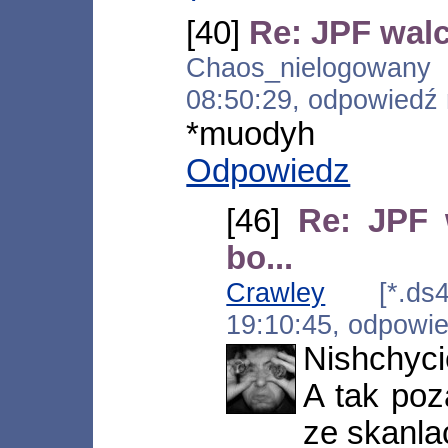
[40]
Re: JPF walc
Chaos_nielogowany [
08:50:29, odpowiedź
*muodyh
Odpowiedz
[46]
Re: JPF 
bo...
Crawley
[*.ds4-s
19:10:45, odpowi
Nishchyci
A tak poz
ze skanlac