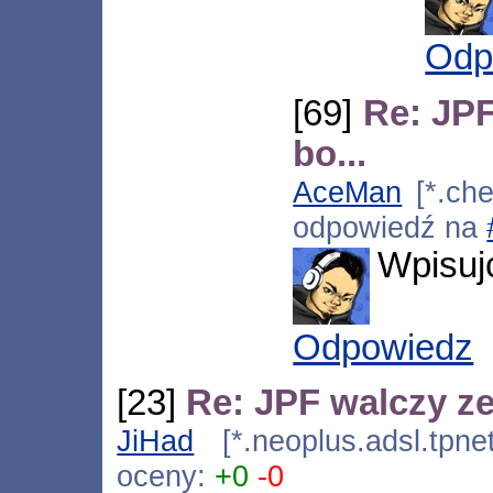
Odp
[69]
Re: JPF
bo...
AceMan
[*.che
odpowiedź na
Wpisujc
Odpowiedz
[23]
Re: JPF walczy ze
JiHad
[*.neoplus.adsl.tpne
oceny:
+0
-0