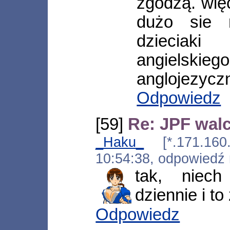
zgodzą. wię
dużo sie 
dzieciak
angielsk
anglojezyczn
Odpowiedz
[59]
Re: JPF walc
_Haku_
[*.171.160.1
10:54:38, odpowiedź
tak, niec
dziennie i to
Odpowiedz