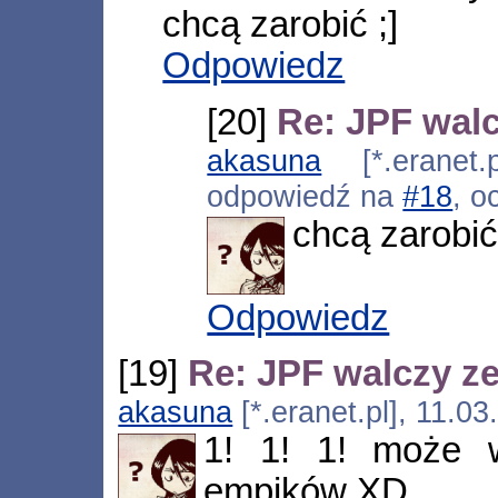
chcą zarobić ;]
Odpowiedz
[20]
Re: JPF walc
akasuna
[*.eranet.p
odpowiedź na
#18
, o
chcą zarobić
Odpowiedz
[19]
Re: JPF walczy ze
akasuna
[*.eranet.pl], 11.0
1! 1! 1! może 
empików XD