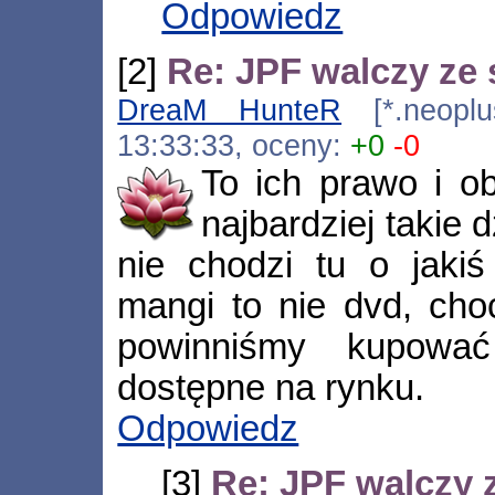
Odpowiedz
[2]
Re: JPF walczy ze 
DreaM HunteR
[*.neoplus
13:33:33, oceny:
+0
-0
To ich prawo i o
najbardziej takie d
nie chodzi tu o jakiś
mangi to nie dvd, ch
powinniśmy kupować 
dostępne na rynku.
Odpowiedz
[3]
Re: JPF walczy z