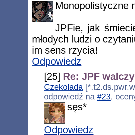
Monopolistyczne 
JPFie, jak śmieci
młodych ludzi o czytan
im sens rzycia!
Odpowiedz
[25]
Re: JPF walczy 
Czekolada
[*.t2.ds.pwr.w
odpowiedź na
#23
, ocen
sęs*
Odpowiedz