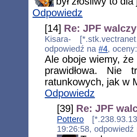
był złośliwy to dla
Odpowiedz
[14]
Re: JPF walczy 
Kisara- [*.stk.vectrane
odpowiedź na
#4
, oceny
Ale oboje wiemy, że 
prawidłowa. Nie 
ratunkowych, jak w 
Odpowiedz
[39]
Re: JPF walc
Pottero
[*.238.93.131
19:26:58, odpowiedź