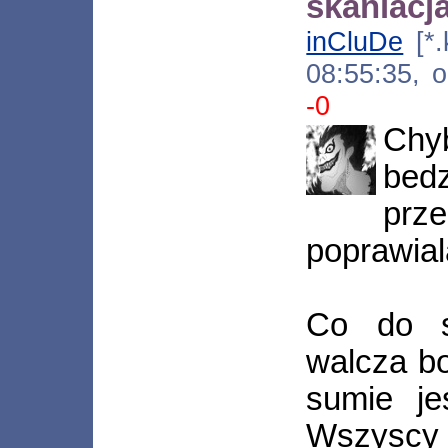
skanlacja
inCluDe
[*.
08:55:35, 
-0
Chy
be
prz
poprawial
Co do s
walcza bo
sumie je
Wszyscy w