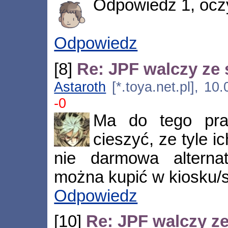
Odpowiedz 1, ocz
Odpowiedz
[8]
Re: JPF walczy ze 
Astaroth
[*.toya.net.pl], 10
-0
Ma do tego pra
cieszyć, ze tyle ic
nie darmowa alterna
można kupić w kiosku/
Odpowiedz
[10]
Re: JPF walczy ze