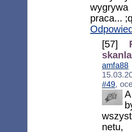
wygrywa 
praca... ;
Odpowie
[57]
skanla
amfa88
15.03.2
#49
, oc
A
wszystk
netu