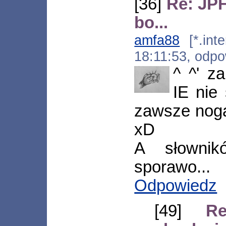
[36]
Re: JPF
bo...
amfa88
[*.inte
18:11:53, odp
^ ^' z
IE nie
zawsze noga
xD
A słowni
sporawo...
Odpowiedz
[49]
R