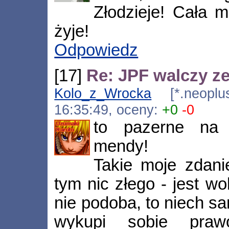
Złodzieje! Cała 
żyje!
Odpowiedz
[17]
Re: JPF walczy ze
Kolo_z_Wrocka
[*.neoplus.
16:35:49, oceny:
+0
-0
to pazerne na 
mendy!
Takie moje zdani
tym nic złego - jest w
nie podoba, to niech s
wykupi sobie praw