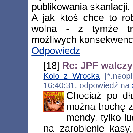
publikowania skanlacji.
A jak ktoś chce to rob
wolna - z tymże t
możliwych konsekwencji
Odpowiedz
[18]
Re: JPF walczy 
Kolo_z_Wrocka
[*.neoplu
16:40:31, odpowiedź na
Chociaż po dł
można trochę z
mendy, tylko lu
na zarobienie kasy,