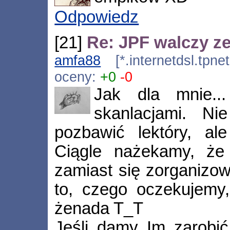
Odpowiedz
[21]
Re: JPF walczy ze
amfa88
[*.internetdsl.tpne
oceny:
+0
-0
Jak dla mnie..
skanlacjami. N
pozbawić lektóry, ale
Ciągle nażekamy, że
zamiast się zorganizow
to, czego oczekujemy,
żenada T_T
Jeśli damy Im zarobić