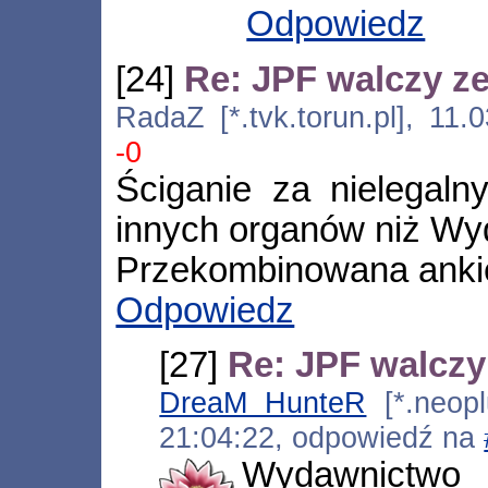
Odpowiedz
[24]
Re: JPF walczy ze
RadaZ [*.tvk.torun.pl], 11
-0
Ściganie za nielegalny
innych organów niż Wy
Przekombinowana ankie
Odpowiedz
[27]
Re: JPF walczy 
DreaM HunteR
[*.neoplu
21:04:22, odpowiedź na
Wydawnictwo o