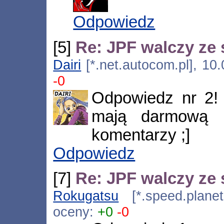
Odpowiedz
[5]
Re: JPF walczy ze 
Dairi
[*.net.autocom.pl], 10
-0
Odpowiedz nr 2! 
mają darmową r
komentarzy ;]
Odpowiedz
[7]
Re: JPF walczy ze 
Rokugatsu
[*.speed.planet
oceny:
+0
-0