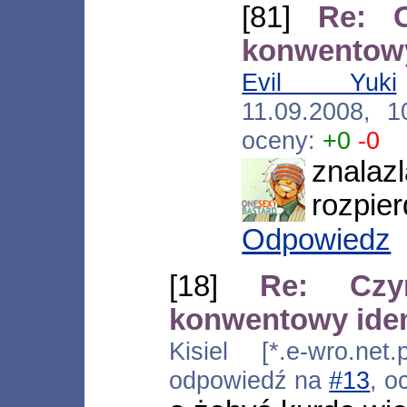
[81]
Re: C
konwentowy
Evil Yuki
11.09.2008, 
oceny:
+0
-0
znalaz
rozpie
Odpowiedz
[18]
Re: Czy
konwentowy iden
Kisiel [*.e-wro.net
odpowiedź na
#13
, o