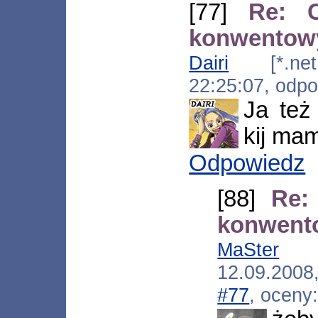
[77]
Re: C
konwentowy
Dairi
[*.net.a
22:25:07, odp
Ja też
kij mam
Odpowiedz
[88]
Re:
konwento
MaSter
[*.
12.09.200
#77
, oceny