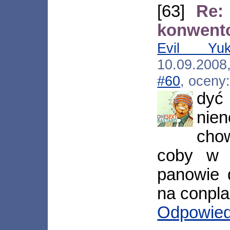
[63]
Re:
konwento
Evil Yuk
10.09.200
#60
, oceny
dyć
nien
cho
coby w p
panowie 
na conpla
Odpowie