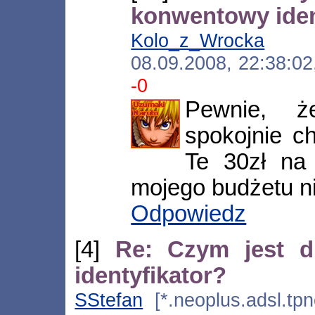
konwentowy iden
Kolo_z_Wrocka
[*.n
08.09.2008, 22:38:0
-0
Pewnie, 
spokojnie ch
Te 30zł na 
mojego budżetu ni
Odpowiedz
[4]
Re: Czym jest d
identyfikator?
SStefan
[*.neoplus.adsl.tpn