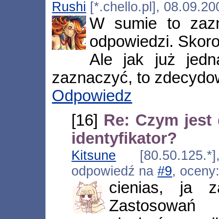
Rushi
[*.chello.pl], 08.09.2
W sumie to zazn
odpowiedzi. Skoro
Ale jak już jed
zaznaczyć, to zdecydo
Odpowiedz
[16]
Re: Czym jest
identyfikator?
Kitsune
[80.50.125.*]
odpowiedź na
#9
, oceny
cienias, ja z
Zastosowań 