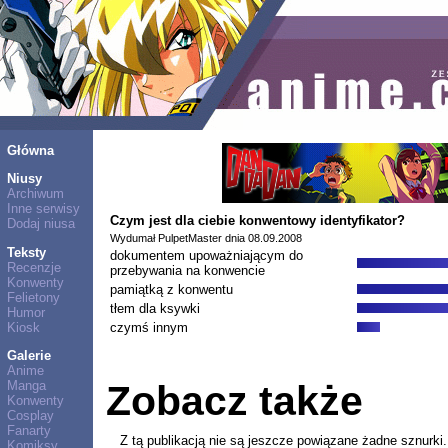
Główna
Niusy
Archiwum
Inne serwisy
Czym jest dla ciebie konwentowy identyfikator?
Dodaj niusa
Wydumał PulpetMaster dnia 08.09.2008
Teksty
dokumentem upoważniającym do
Recenzje
przebywania na konwencie
Konwenty
pamiątką z konwentu
Felietony
tłem dla ksywki
Humor
Kiosk
czymś innym
Galerie
Anime
Manga
Zobacz także
Konwenty
Cosplay
Fanarty
Z tą publikacją nie są jeszcze powiązane żadne sznurki.
Komiksy