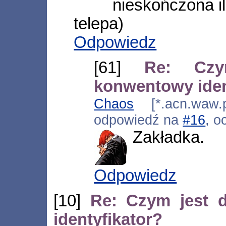
nieskończona il
telepa)
Odpowiedz
[61]
Re: Czy
konwentowy iden
Chaos
[*.acn.waw.p
odpowiedź na
#16
, o
Zakładka.
Odpowiedz
[10]
Re: Czym jest d
identyfikator?