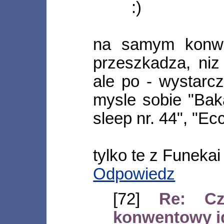
:)
na samym konwen
przeszkadza, niz
ale po - wystarcz
mysle sobie "Baka 
sleep nr. 44", "Ecc
tylko te z Funekai
Odpowiedz
[72]
Re: Cz
konwentowy id