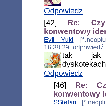
Odpowiedz
[42]
Re: Czy
konwentowy iden
Evil Yuki
[*.neoplus
16:38:29, odpowiedź
tak jak
dyskotekac
Odpowiedz
[46]
Re: Cz
konwentowy id
SStefan
[*.neoplu