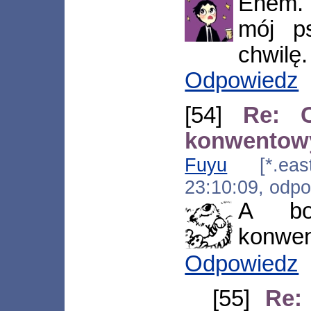
Ehem. 
mój p
chwilę.
Odpowiedz
[54]
Re: C
konwentowy
Fuyu
[*.eastw
23:10:09, odp
A bo
konwen
Odpowiedz
[55]
Re: