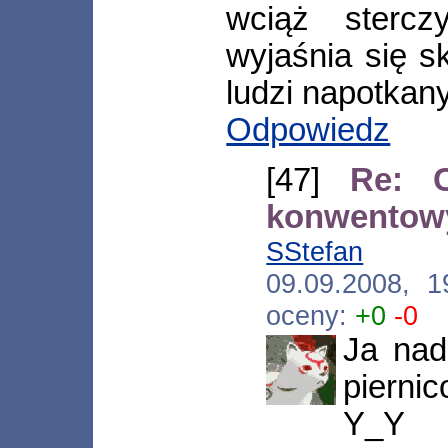
wciąż stercz
wyjaśnia się s
ludzi napotkany
Odpowiedz
[47]
Re: C
konwentowy
SStefan
[*.n
09.09.2008, 
oceny:
+0
-0
Ja nad
pierni
Y_Y