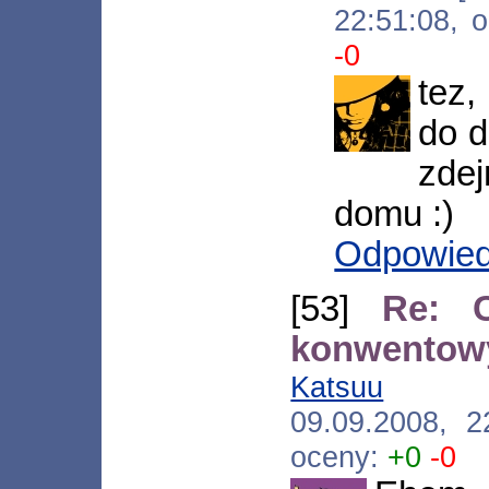
22:51:08, 
-0
tez,
do d
zde
domu :)
Odpowie
[53]
Re: C
konwentowy
Katsuu
[*.ne
09.09.2008, 
oceny:
+0
-0