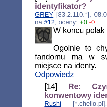
identyfikator?
GREY
[83.2.110.*], 08.
na
#12
, oceny:
+0
-0
W koncu polak p
Ogolnie to c
fandomu ma w swo
miejsce na identy.
Odpowiedz
[14]
Re: Czy
konwentowy iden
Rushi
[*.chello.pl