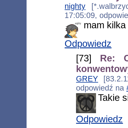
nighty
[*.walbrzyc
17:05:09, odpowi
mam kilka
Odpowiedz
[73]
Re: C
konwentowy
GREY
[83.2.1
odpowiedź na
Takie s
Odpowiedz