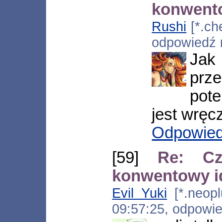
konwento
Rushi
[*.che
odpowiedź
Jak
prze
pote
jest wręc
Odpowie
[59]
Re: Cz
konwentowy id
Evil Yuki
[*.neoplu
09:57:25, odpowi