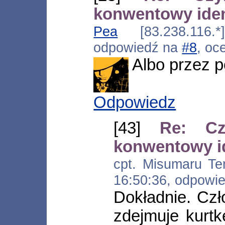
konwentowy iden
Pea
[83.238.116.*
odpowiedź na
#8
, oc
Albo przez p
Odpowiedz
[43]
Re: Cz
konwentowy id
cpt. Misumaru Tenc
16:50:36, odpowi
Dokładnie. Cz
zdejmuje kurtk