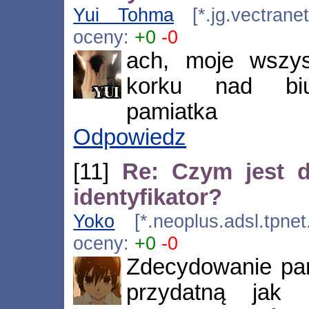
Yui Tohma
[*.jg.vectrane
oceny:
+0
-0
ach, moje wszys
korku nad biu
pamiatka
Odpowiedz
[11]
Re: Czym jest d
identyfikator?
Yoko
[*.neoplus.adsl.tpnet
oceny:
+0
-0
Zdecydowanie pam
przydatną jak