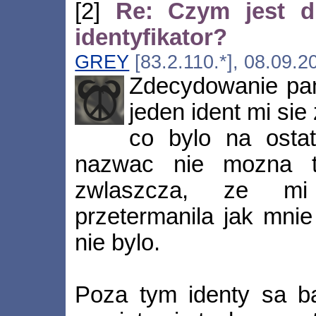
[2]
Re: Czym jest d
identyfikator?
GREY
[83.2.110.*], 08.09.2
Zdecydowanie pami
jeden ident mi sie 
co bylo na ostat
nazwac nie mozna t
zwlaszcza, ze m
przetermanila jak mni
nie bylo.
Poza tym identy sa ba