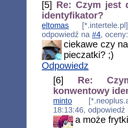
[5]
Re: Czym jest 
identyfikator?
eltomas
[*.intertele.p
odpowiedź na
#4
, oceny
ciekawe czy na
pieczatki? ;)
Odpowiedz
[6]
Re: Czy
konwentowy iden
minto
[*.neoplus.ad
18:13:46, odpowiedź
a może frytk