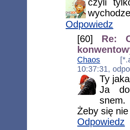
czyli ty
wychodze 
Odpowiedz
[60]
Re: C
konwentowy
Chaos
[*.acn
10:37:31, odp
Ty jaka
Ja do
snem.
Żeby się nie
Odpowiedz