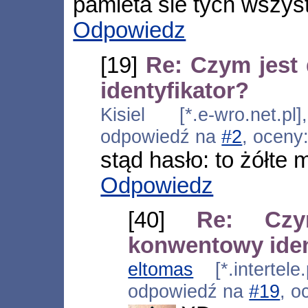
pamieta sie tych wszys
Odpowiedz
[19]
Re: Czym jest
identyfikator?
Kisiel [*.e-wro.net.p
odpowiedź na
#2
, oceny
stąd hasło: to żółte 
Odpowiedz
[40]
Re: Czy
konwentowy iden
eltomas
[*.intertele
odpowiedź na
#19
, o