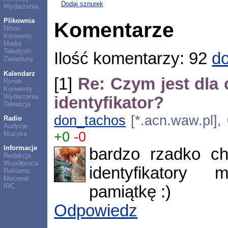
Dodaj sznurek
Wydarzenia
Plikownia
Komentarze
Nihon
Konwenty
Media
Teledyski
Ilość komentarzy: 92
do
Zwiastuny
Kalendarz
[1]
Re: Czym jest dla
Rynek
Konwenty
Wydarzenia
identyfikator?
Telewizja
don_tachos
[*.acn.waw.pl],
Radio
Audycje
+0
-0
Muzyka
Informacje
bardzo rzadko ch
Redakcja
Współpraca
identyfikator
Reklama
Mecenat
IRC
pamiątkę :)
Odpowiedz