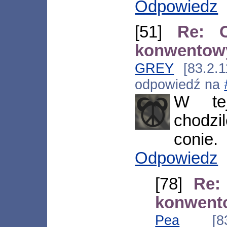
Odpowiedz
[51]
Re: C
konwentowy
GREY
[83.2.1
odpowiedź na
W te
chodzi
conie.
Odpowiedz
[78]
Re:
konwento
Pea
[83.2