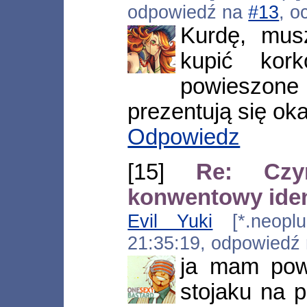
odpowiedź na
#13
, o
Kurdę, mus
kupić kor
powieszone
prezentują się ok
Odpowiedz
[15]
Re: Czy
konwentowy iden
Evil Yuki
[*.neoplus
21:35:19, odpowiedź
ja mam pow
stojaku na p