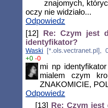
znajomych, któryc
oczy nie widziało...
Odpowiedz
[12]
Re: Czym jest d
identyfikator?
Waski
[*.ols.vectranet.pl],
+0
-0
mi np identyfikato
mialem czym kro
ZNAKOMICIE, PO
Odpowiedz
[13]
Re: Czym jest