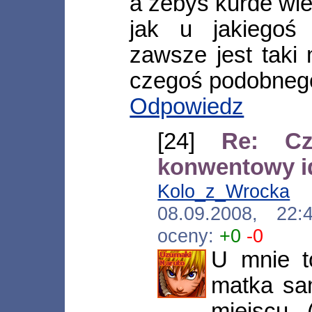
a żebyś kurde wied
jak u jakiego
zawsze jest taki 
czegoś podobnego
Odpowiedz
[24]
Re: Cz
konwentowy id
Kolo_z_Wrocka
[*
08.09.2008, 22
oceny:
+0
-0
U mnie t
matka sa
miejscu 