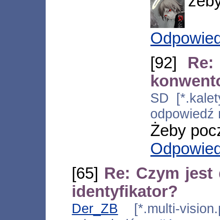
żeby
Odpowie
[92]
Re:
konwento
SD [*.kalet
odpowiedź
Żeby pocz
Odpowie
[65]
Re: Czym jest
identyfikator?
Der_ZB
[*.multi-vision