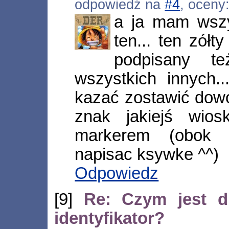
odpowiedź na
#4
, oceny
a ja mam wszys
ten... ten zółt
podpisany t
wszystkich innych.
kazać zostawić dowó
znak jakiejś wio
markerem (obok 
napisac ksywke ^^)
Odpowiedz
[9]
Re: Czym jest d
identyfikator?