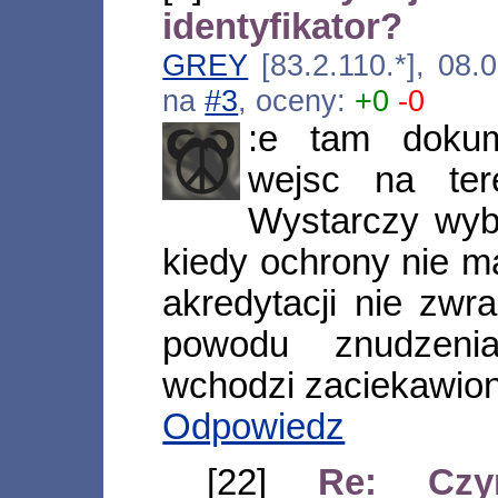
identyfikator?
GREY
[83.2.110.*], 08.
na
#3
, oceny:
+0
-0
:e tam doku
wejsc na te
Wystarczy wyb
kiedy ochrony nie ma
akredytacji nie zwr
powodu znudzeni
wchodzi zaciekawio
Odpowiedz
[22]
Re: Czy