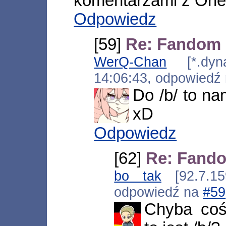
komentarzami z Onet
Odpowiedz
[59]
Re: Fandom
WerQ-Chan
[*.dynam
14:06:43, odpowiedź
Do /b/ to na
xD
Odpowiedz
[62]
Re: Fand
bo tak
[92.7.159
odpowiedź na
#59
Chyba coś