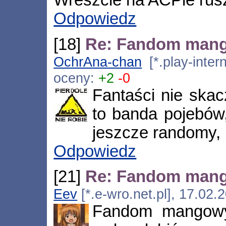
Wreszcie na ACPie rusz
Odpowiedz
[18]
Re: Fandom man
OchrAna-chan
[*.play-inter
oceny:
+2
-0
Fantaści nie skac
to banda pojebów,
jeszcze randomy, k
Odpowiedz
[21]
Re: Fandom man
Eev
[*.e-wro.net.pl], 17.02.
Fandom mangowy,