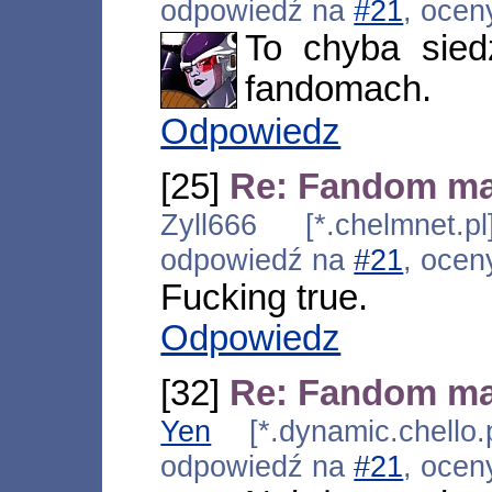
odpowiedź na
#21
, ocen
To chyba sie
fandomach.
Odpowiedz
[25]
Re: Fandom m
Zyll666 [*.chelmnet.p
odpowiedź na
#21
, ocen
Fucking true.
Odpowiedz
[32]
Re: Fandom m
Yen
[*.dynamic.chello.
odpowiedź na
#21
, ocen