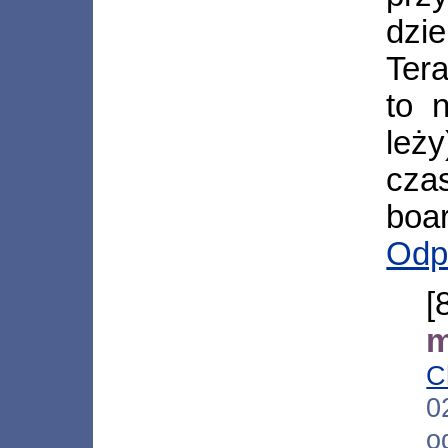
dzie
Tera
to 
leż
cza
boar
Odp
m
C
0
o