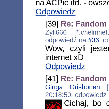
na ACPie itd. - owsz
Odpowiedz
[39]
Re: Fandom
Zyll666 [*.chelmnet
odpowiedź na
#36
, o
Wow, czyli jest
internet xD
Odpowiedz
[41]
Re: Fandom
Ginga Grishonen
[*
20:18:50, odpowiedź
Cichaj, bo 