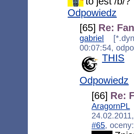
to jest /b/?
Odpowiedz
[65]
Re: Fa
gabriel
[*.dyna
00:07:54, odp
THIS
Odpowiedz
[66]
Re: 
AragornPL
24.02.201
#65
, oceny