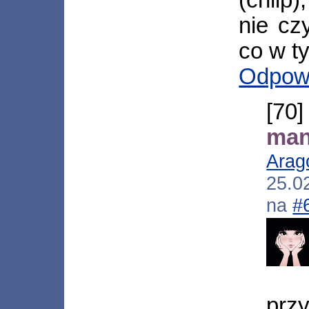
(chlip)
nie cz
co w t
Odpow
[
man
Arag
25.0
na
#
prz