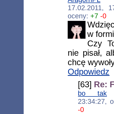
17.02.2011, 
oceny:
+7
-0
Wdzięc
w formi
Czy T
nie pisał, 
chcę wywoływ
Odpowiedz
[63]
Re: 
bo tak
[
23:34:27, 
-0