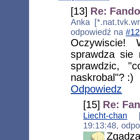
[13]
Re: Fand
Anka [*.nat.tvk.wr
odpowiedź na
#12
Oczywiscie! 
sprawdza sie 
sprawdzic, "c
naskrobal"? :)
Odpowiedz
[15]
Re: Fa
Liecht-chan
[*.
19:13:48, odp
Zgadza