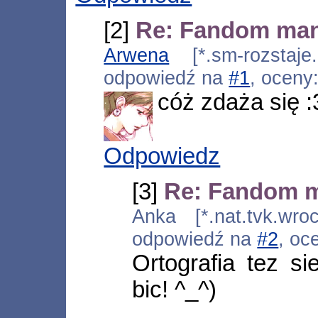
[2]
Re: Fandom ma
Arwena
[*.sm-rozstaje.
odpowiedź na
#1
, oceny
cóż zdaża się :
Odpowiedz
[3]
Re: Fandom 
Anka [*.nat.tvk.wro
odpowiedź na
#2
, oc
Ortografia tez s
bic! ^_^)