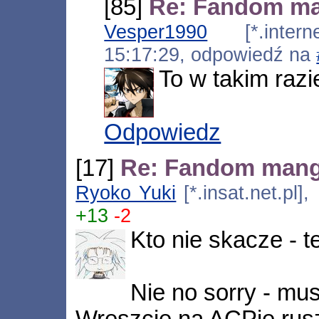
[85]
Re: Fandom m
Vesper1990
[*.internet
15:17:29, odpowiedź na
To w takim razi
Odpowiedz
[17]
Re: Fandom man
Ryoko Yuki
[*.insat.net.pl]
+13
-2
Kto nie skacze - te
Nie no sorry - mu