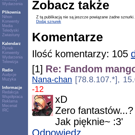
Zobacz także
Wydarzenia
Plikownia
Nihon
Z tą publikacją nie są jeszcze powiązane żadne sznurki.
Konwenty
Dodaj sznurek
Media
Teledyski
Komentarze
Zwiastuny
Kalendarz
Rynek
Ilość komentarzy: 105
Konwenty
Wydarzenia
Telewizja
[1]
Re: Fandom mang
Radio
Audycje
Nana-chan
[78.8.107.*], 15
Muzyka
-12
Informacje
Redakcja
xD
Współpraca
Reklama
Mecenat
Zero fantastów...
IRC
Jak pięknie~ :3'
Odpowiedz