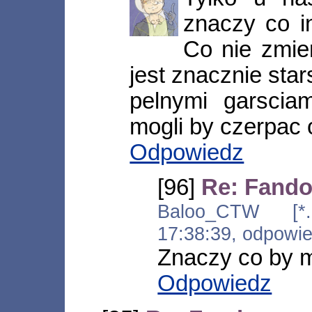
znaczy co i
Co nie zmie
jest znacznie star
pelnymi garsciam
mogli by czerpac 
Odpowiedz
[96]
Re: Fand
Baloo_CTW [*.ad
17:38:39, odpowi
Znaczy co by m
Odpowiedz