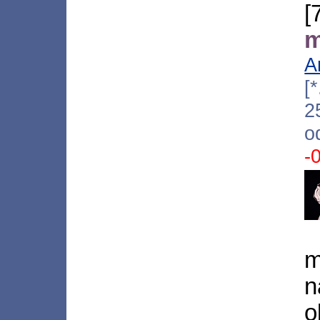
m
A
[*
2
o
-
m
n