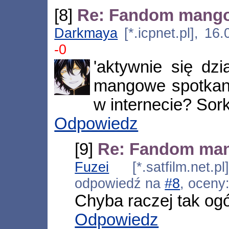
[8]
Re: Fandom mang
Darkmaya
[*.icpnet.pl], 16
-0
'aktywnie się dzi
mangowe spotkani
w internecie? Sork
Odpowiedz
[9]
Re: Fandom ma
Fuzei
[*.satfilm.net.p
odpowiedź na
#8
, oceny
Chyba raczej tak ogól
Odpowiedz