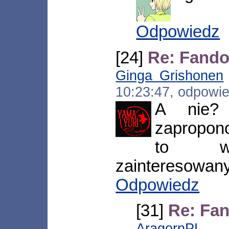
Odpowiedz
[24]
Re: Fand
Ginga Grishonen
10:23:47, odpowi
A nie?
zapropon
to w
zainteresowan
Odpowiedz
[31]
Re: Fa
AragornPL
[*.