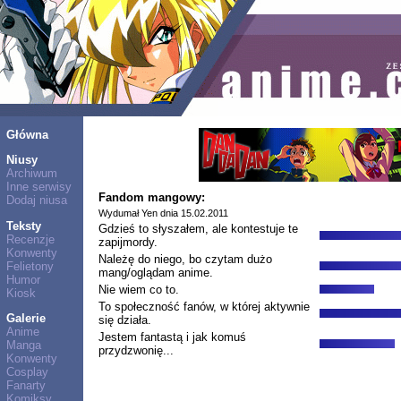
Główna
Niusy
Archiwum
Inne serwisy
Fandom mangowy:
Dodaj niusa
Wydumał Yen dnia 15.02.2011
Teksty
Gdzieś to słyszałem, ale kontestuje te
Recenzje
zapijmordy.
Konwenty
Należę do niego, bo czytam dużo
Felietony
mang/oglądam anime.
Humor
Nie wiem co to.
Kiosk
To społeczność fanów, w której aktywnie
Galerie
się działa.
Anime
Jestem fantastą i jak komuś
Manga
przydzwonię...
Konwenty
Cosplay
Fanarty
Komiksy