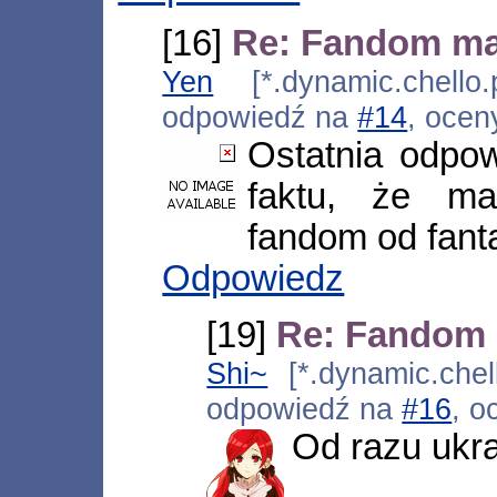
[16]
Re: Fandom m
Yen
[*.dynamic.chello.
odpowiedź na
#14
, ocen
Ostatnia odpow
faktu, że ma
fandom od fant
Odpowiedz
[19]
Re: Fandom
Shi~
[*.dynamic.chell
odpowiedź na
#16
, o
Od razu ukrad