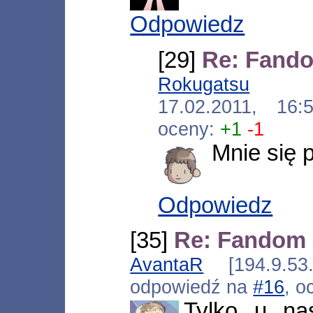
Odpowiedz
[29]
Re: Fand
Rokugatsu
[*.ad
17.02.2011, 16
oceny:
+1
-1
Mnie się 
Odpowiedz
[35]
Re: Fandom
AvantaR
[194.9.53.
odpowiedź na
#16
, o
Tylko u na