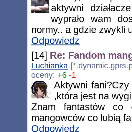
aktywni działacz
wyprało wam dos
normy.. a gdzie zwykli
Odpowiedz
[14]
Re: Fandom man
Luchianka
[*.dynamic.gprs.p
oceny:
+6
-1
Aktywni fani?Czy 
,która jest na wyg
Znam fantastów co 
mangowców co lubią fa
Odpowiedz