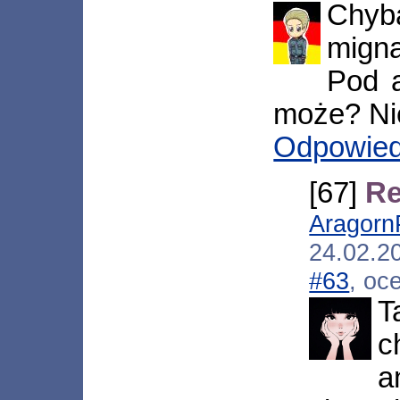
Chyba
migną
Pod a
może? Ni
Odpowie
[67]
Re
Aragorn
24.02.2
#63
, oc
T
c
a