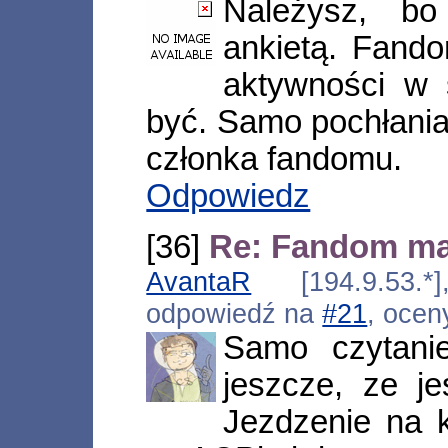
Należysz, b
ankietą. Fand
aktywności w 
być. Samo pochłaniani
członka fandomu.
Odpowiedz
[36]
Re: Fandom m
AvantaR
[194.9.53.*]
odpowiedź na
#21
, ocen
Samo czytanie
jeszcze, ze j
Jezdzenie na k