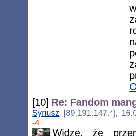
w
n
p
z
p
O
[10]
Re: Fandom man
Syriusz
[89.191.147.*], 16.
-4
Widzę, że przer