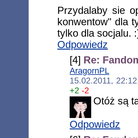
Przydalaby sie o
konwentow" dla ty
tylko dla socjalu. :
Odpowiedz
[4]
Re: Fando
AragornPL
[*.ne
15.02.2011, 22:1
+2
-2
Otóż są ta
Odpowiedz