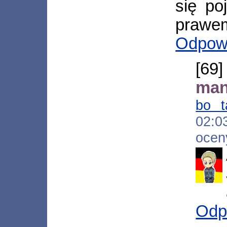
się po
prawem
Odpow
[
man
bo t
02:
ocen
Odp