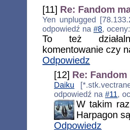
[11]
Re: Fandom m
Yen unplugged [78.133.2
odpowiedź na
#8
, oceny
To też działal
komentowanie czy na
Odpowiedz
[12]
Re: Fandom
Daiku
[*.stk.vectrane
odpowiedź na
#11
, o
W takim raz
Harpagon są
Odpowiedz