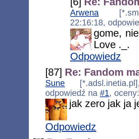
[6]
Re: Fando
Arwena
[*.sm-ro
22:16:18, odpowi
gome, nie
Love ._.
Odpowiedz
[87]
Re: Fandom m
Sune
[*.adsl.inetia.p
odpowiedź na
#1
, oceny
jak zero jak ja 
Odpowiedz