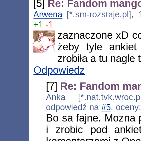
[5]
Re: Fandom mang
Arwena
[*.sm-rozstaje.pl],
+1
-1
zaznaczone xD co
żeby tyle ankiet
zrobiła a tu nagle
Odpowiedz
[7]
Re: Fandom ma
Anka [*.nat.tvk.wroc.
odpowiedź na
#5
, oceny
Bo sa fajne. Mozna p
i zrobic pod anki