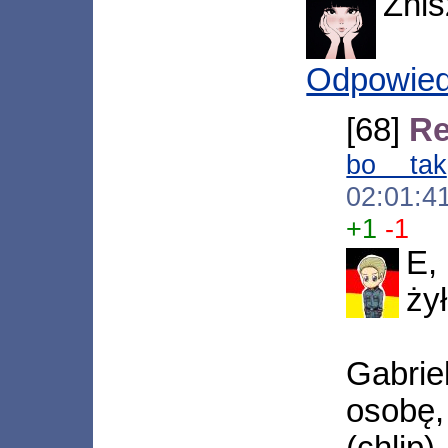
Znis
Odpowie
[68]
Re
bo tak
02:01:4
+1
-1
E,
żył
Gabrie
osobę