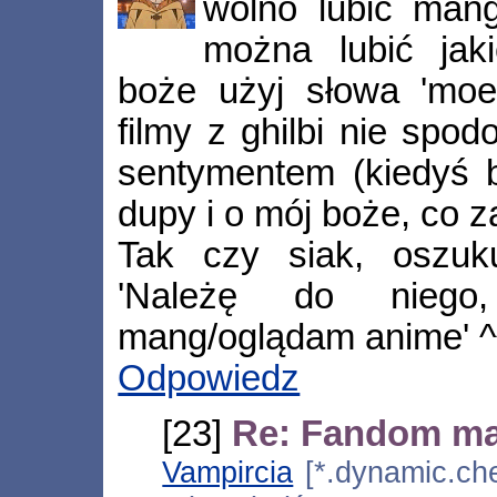
wolno lubić mang
można lubić jaki
boże użyj słowa 'moe'
filmy z ghilbi nie spodo
sentymentem (kiedyś by
dupy i o mój boże, co z
Tak czy siak, oszuk
'Należę do nieg
mang/oglądam anime' ^
Odpowiedz
[23]
Re: Fandom m
Vampircia
[*.dynamic.che