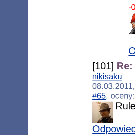
-
O
[101]
Re:
nikisaku
[*
08.03.201
#65
, oceny
Rule
Odpowie