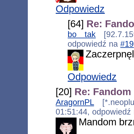
Odpowiedz
[64]
Re: Fand
bo tak
[92.7.159
odpowiedź na
#19
Zaczerpnęli
Odpowiedz
[20]
Re: Fandom
AragornPL
[*.neoplus
01:51:44, odpowiedź
Mandom brzm