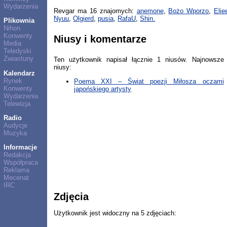
Wydarzenia
Revgar ma 16 znajomych:
anemone
,
Bożo Wporzo
,
Elie
Nyuu
,
Olgierd
,
pusia
,
RafaU
,
Shin.
Plikownia
Nihon
Konwenty
Niusy i komentarze
Media
Teledyski
Zwiastuny
Ten użytkownik napisał łącznie 1 niusów. Najnowsze
niusy:
Kalendarz
Rynek
Poema XXI – Świat poezji Miłosza oczami
Konwenty
japońskiego artysty
Wydarzenia
Telewizja
Radio
Audycje
Muzyka
Informacje
Redakcja
Współpraca
Reklama
Mecenat
IRC
Zdjęcia
Użytkownik jest widoczny na 5 zdjęciach: