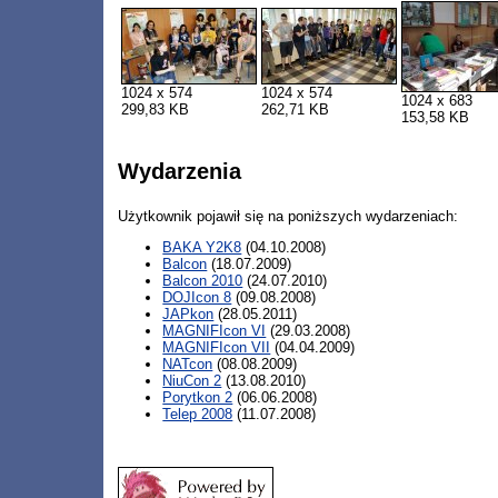
1024 x 574
1024 x 574
1024 x 683
299,83 KB
262,71 KB
153,58 KB
Wydarzenia
Użytkownik pojawił się na poniższych wydarzeniach:
BAKA Y2K8
(04.10.2008)
Balcon
(18.07.2009)
Balcon 2010
(24.07.2010)
DOJIcon 8
(09.08.2008)
JAPkon
(28.05.2011)
MAGNIFIcon VI
(29.03.2008)
MAGNIFIcon VII
(04.04.2009)
NATcon
(08.08.2009)
NiuCon 2
(13.08.2010)
Porytkon 2
(06.06.2008)
Telep 2008
(11.07.2008)