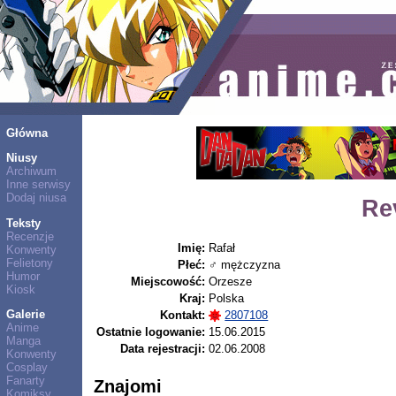
Główna
Niusy
Archiwum
Inne serwisy
Dodaj niusa
Re
Teksty
Recenzje
Imię:
Rafał
Konwenty
Felietony
Płeć:
♂ mężczyzna
Humor
Miejscowość:
Orzesze
Kiosk
Kraj:
Polska
Galerie
Kontakt:
2807108
Anime
Ostatnie logowanie:
15.06.2015
Manga
Data rejestracji:
02.06.2008
Konwenty
Cosplay
Fanarty
Znajomi
Komiksy