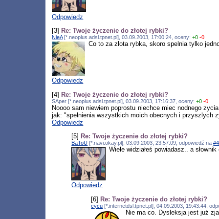
Odpowiedz
[3]
Re: Twoje życzenie do złotej rybki?
NieA
[*.neoplus.adsl.tpnet.pl], 03.09.2003, 17:00:24, oceny:
+0
-0
Co to za zlota rybka, skoro spelnia tylko jedno
Odpowiedz
[4]
Re: Twoje życzenie do złotej rybki?
SAper [*.neoplus.adsl.tpnet.pl], 03.09.2003, 17:16:37, oceny:
+0
-0
Noooo sam niewiem poprostu niechce miec nodnego zycia, 
jak: "spelnienia wszystkich moich obecnych i przyszlych
Odpowiedz
[5]
Re: Twoje życzenie do złotej rybki?
BaToU
[*.navi.okay.pl], 03.09.2003, 23:57:09, odpowiedź na
#
Wiele widziałeś powiadasz.. a słownik
Odpowiedz
[6]
Re: Twoje życzenie do złotej rybki?
cycu
[*.internetdsl.tpnet.pl], 04.09.2003, 19:43:44, o
Nie ma co. Dysleksja jest już 