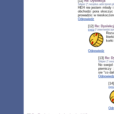
[11]
Re: Dyslekcja
SAper [*.neoplus.adsl.tpnet.
HEH nie jestem mlody i
obchodzi pora skoczyc t
prowadzic w nieskoczon
Odpowiedz
[12]
Re: Dyslekc
cycu
[*.internetdsl.t
Rozum
liter
korki
Odpowiedz
[13]
Re: D
SAper [*.neo
No swojol 
pierniczy 
sie "co da
Odpowied
[14
cyc
Odp