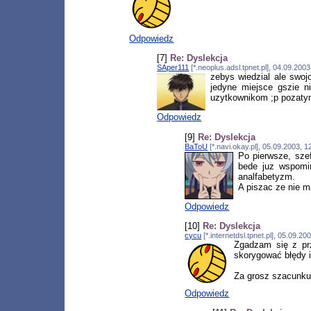
Odpowiedz
[7]
Re: Dyslekcja
SAper111
[*.neoplus.adsl.tpnet.pl], 04.09.20
zebys wiedzial ale swoj
jedyne miejsce gszie n
uzytkownikom ;p pozaty
Odpowiedz
[9]
Re: Dyslekcja
BaToU
[*.navi.okay.pl], 05.09.2003, 
Po pierwsze, szef
bede juz wspomin
analfabetyzm.
A piszac ze nie m
Odpowiedz
[10]
Re: Dyslekcja
cycu
[*.internetdsl.tpnet.pl], 05.09.
Zgadzam się z prz
skorygować błędy i
Za grosz szacunku 
Odpowiedz