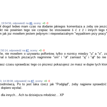
03, 19:54:56, odpowiedź na
#6
, oceny:
+0
-0
ol drogol ledwo mam czas na dodanie jakiegos komentaza a zeby sie jeszcz
ikt nie powinien tego sie czepiac bo stosowanie ś ć ż ź i innych teg
m jak joz mowilem jestem jedynym i niepowtarzalnym "wypatkiem przy prac
12:50:14, odpowiedź na
#7
, oceny:
+0
-0
ie, nie mowilem o uzywaniu polfontow, tylko o roznicy miedzy "u" a "o", za
al o ludziach piszacych nagminnie "om" i "oł" zamiast "ą" i "ął" bo ni
asz czasu sprawdzac tego co piszesz pokazujesz ze masz w dupie tych ktorzy
2003, 14:38:08, odpowiedź na
#7
, oceny:
+0
-0
edmówcą. Po to jest taka rzecz jak "Podgląd", żeby najpierw sprawdzić
 dopiero wysłać.
dla innych... Ach ta dzisiejsza młodzież... XP