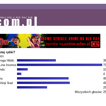
otej rybki?
003
oga Hibiki
3
ina Inverse
7
endo
1
4 
hu
4
inji Ikari
4
2
Wszystkich głosów:
2