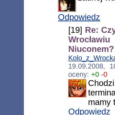
Odpowiedz
[19]
Re: Cz
Wrocławi
Niuconem?
Kolo_z_Wrock
19.09.2008, 
oceny:
+0
-0
Chodz
termin
mamy ta
Odpowiedz