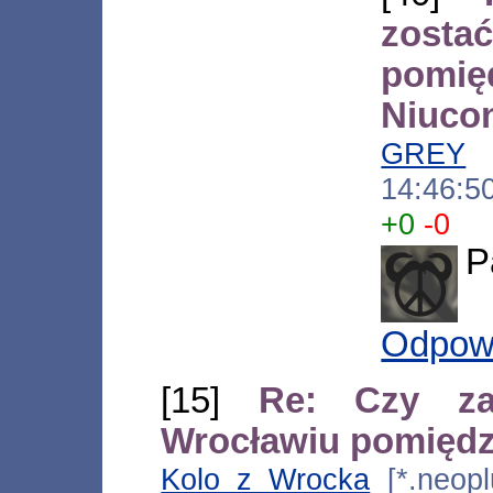
zost
pom
Niuco
GREY
[
14:46:5
+0
-0
P
Odpow
[15]
Re: Czy za
Wrocławiu pomięd
Kolo_z_Wrocka
[*.neoplu