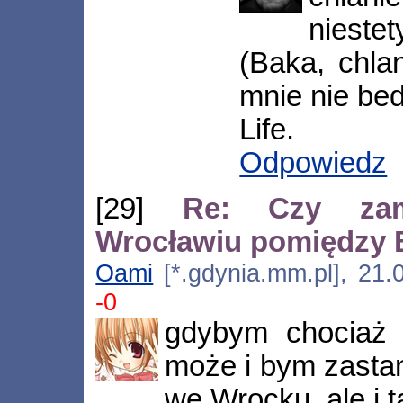
nieste
(Baka, chla
mnie nie bed
Life.
Odpowiedz
[29]
Re: Czy zam
Wrocławiu pomiędzy
Oami
[*.gdynia.mm.pl], 21.
-0
gdybym chociaż 
może i bym zastan
we Wrocku, ale i ta