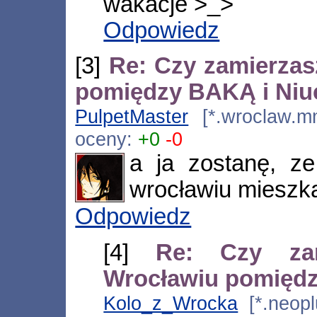
wakacje >_>
Odpowiedz
[3]
Re: Czy zamierzas
pomiędzy BAKĄ i Ni
PulpetMaster
[*.wroclaw.mm
oceny:
+0
-0
a ja zostanę, z
wrocławiu mieszk
Odpowiedz
[4]
Re: Czy za
Wrocławiu pomięd
Kolo_z_Wrocka
[*.neoplu