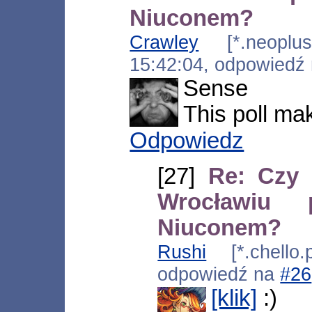
Niuconem?
Crawley
[*.neoplus.
15:42:04, odpowiedź
Sense
This poll ma
Odpowiedz
[27]
Re: Czy 
Wrocławiu
Niuconem?
Rushi
[*.chello.
odpowiedź na
#26
[klik]
:)