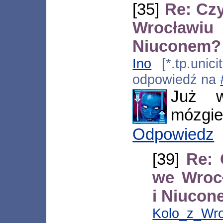
[35]
Re: Cz
Wrocławi
Niuconem?
Ino
[*.tp.unici
odpowiedź na
Już w
mózgie
Odpowiedz
[39]
Re: 
we Wroc
i Niuco
Kolo_z_Wr