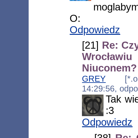
moglabym
O:
Odpowiedz
[21]
Re: Cz
Wrocławi
Niuconem?
GREY
[*.ost
14:29:56, odp
Tak wi
:3
Odpowiedz
[38]
Re: 