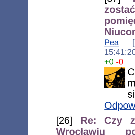
zost
pom
Niuco
Pea
[83
15:41:2
+0
-0
C
m
s
Odpow
[26]
Re: Czy z
Wrocławiu 