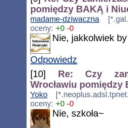
pomiędzy BAKĄ i Ni
madame-dziwaczna
[*.gal.
oceny:
+0
-0
Nie, jakkolwiek by
Odpowiedz
[10]
Re: Czy zam
Wrocławiu pomiędzy
Yoko
[*.neoplus.adsl.tpnet
oceny:
+0
-0
Nie, szkoła~