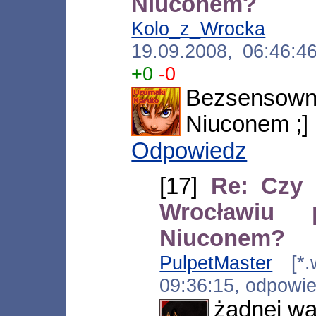
Niuconem?
Kolo_z_Wrocka
[*.n
19.09.2008, 06:46:
+0
-0
Bezsensowna
Niuconem ;]
Odpowiedz
[17]
Re: Czy 
Wrocławiu
Niuconem?
PulpetMaster
[*.w
09:36:15, odpowi
żadnej wa