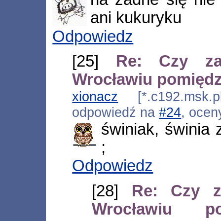
ani kukuryku
Odpowiedz
[25]
Re: Czy za
Wrocławiu pomięd
xionacz
[*.c192.msk.pl
odpowiedź na
#24
, ocen
świniak, świnia 
;
Odpowiedz
[28]
Re: Czy z
Wrocławiu 