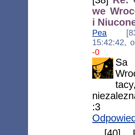
we Wroc
i Niuco
Pea
[83.2
15:42:42, 
-0
Sa 
Wroc
ta
niezalezn
:3
Odpowie
[40]