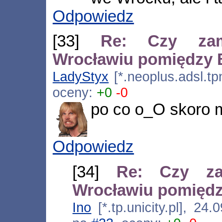
Odpowiedz
[33]
Re: Czy zam
Wrocławiu pomiędzy
LadyStyx
[*.neoplus.adsl.tp
oceny:
+0
-0
po co o_O skoro 
Odpowiedz
[34]
Re: Czy za
Wrocławiu pomięd
Ino
[*.tp.unicity.pl], 24