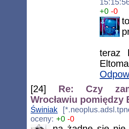
15:15:5
+0
-0
t
p
teraz 
Eltom
Odpow
[24]
Re: Czy zam
Wrocławiu pomiędzy
Świniak
[*.neoplus.adsl.tpn
oceny:
+0
-0
na żadne się nie