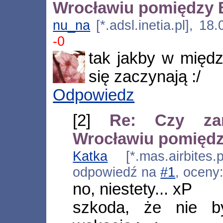
Wrocławiu pomiędzy
nu_na
[*.adsl.inetia.pl], 1
-0
tak jakby w międz
się zaczynają :/
Odpowiedz
[2]
Re: Czy za
Wrocławiu pomięd
Katka
[*.mas.airbites.
odpowiedź na
#1
, oceny
no, niestety... xP
szkoda, że nie b