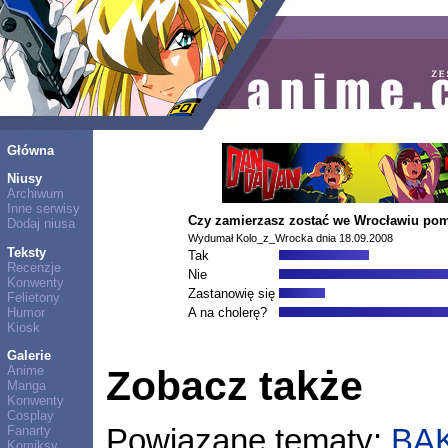
Główna
Niusy
Archiwum
Inne serwisy
Czy zamierzasz zostać we Wrocławiu po
Dodaj niusa
Wydumał Kolo_z_Wrocka dnia 18.09.2008
Teksty
Tak
Recenzje
Nie
Konwenty
Zastanowię się
Felietony
Humor
A na cholerę?
Kiosk
Galerie
Anime
Zobacz także
Manga
Konwenty
Cosplay
Fanarty
Powiązane tematy:
BA
Komiksy