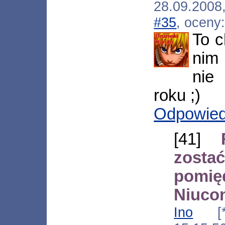
28.09.200
#35
, oceny
To c
nim 
nie
roku ;)
Odpowie
[41]
zost
pom
Niuco
Ino
[*.t