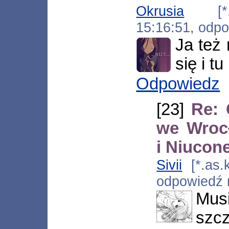
Okrusia
[*.gm
15:16:51, odp
Ja też 
się i tu
Odpowiedz
[23]
Re: 
we Wroc
i Niuco
Sivii
[*.as.k
odpowiedź
Mu
szc