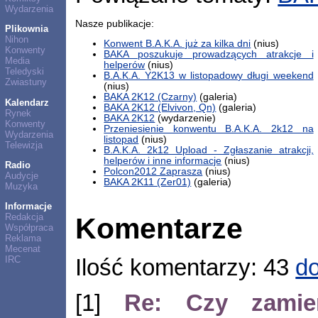
Wydarzenia
Nasze publikacje:
Plikownia
Nihon
Konwent B.A.K.A. już za kilka dni
(nius)
Konwenty
BAKA poszukuje prowadzących atrakcje i
Media
helperów
(nius)
Teledyski
B.A.K.A. Y2K13 w listopadowy długi weekend
Zwiastuny
(nius)
BAKA 2K12 (Czarny)
(galeria)
Kalendarz
BAKA 2K12 (Elvivon, Qn)
(galeria)
Rynek
BAKA 2K12
(wydarzenie)
Konwenty
Przeniesienie konwentu B.A.K.A. 2k12 na
Wydarzenia
listopad
(nius)
Telewizja
B.A.K.A. 2k12 Upload - Zgłaszanie atrakcji,
helperów i inne informacje
(nius)
Radio
Polcon2012 Zaprasza
(nius)
Audycje
BAKA 2K11 (Zer01)
(galeria)
Muzyka
Informacje
Redakcja
Komentarze
Współpraca
Reklama
Mecenat
IRC
Ilość komentarzy: 43
do
[1]
Re: Czy zamie