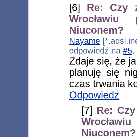
[6]
Re: Czy 
Wrocławiu
Niuconem?
Nayame
[*.adsl.in
odpowiedź na
#5
,
Zdaje się, że j
planuję się n
czas trwania k
Odpowiedz
[7]
Re: Czy
Wrocławi
Niuconem?