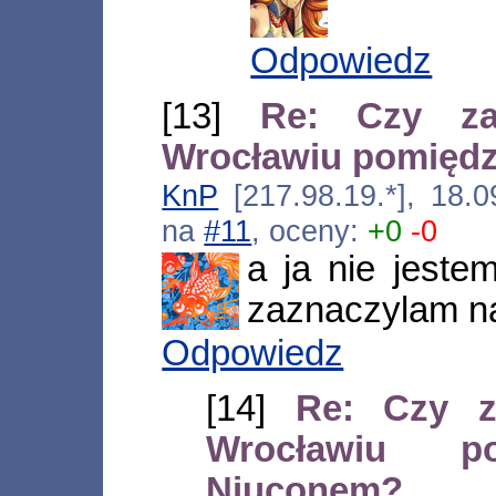
Odpowiedz
[13]
Re: Czy za
Wrocławiu pomięd
KnP
[217.98.19.*], 18.
na
#11
, oceny:
+0
-0
a ja nie jest
zaznaczylam na 
Odpowiedz
[14]
Re: Czy z
Wrocławiu 
Niuconem?