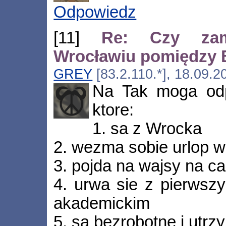
Odpowiedz
[11]
Re: Czy zam
Wrocławiu pomiędzy
GREY
[83.2.110.*], 18.09.2
Na Tak moga odp
ktore:
1. sa z Wrocka
2. wezma sobie urlop w
3. pojda na wajsy na ca
4. urwa sie z pierwsz
akademickim
5. sa bezrobotne i utrz