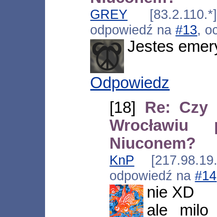
GREY
[83.2.110.*
odpowiedź na
#13
, o
Jestes emer
Odpowiedz
[18]
Re: Czy 
Wrocławiu
Niuconem?
KnP
[217.98.19.
odpowiedź na
#14
nie XD
ale milo