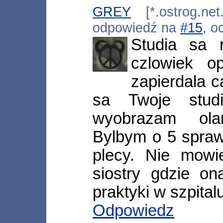
GREY
[*.ostrog.net
odpowiedź na
#15
, o
Studia sa 
czlowiek o
zapierdala c
sa Twoje stud
wyobrazam ola
Bylbym o 5 spraw
plecy. Nie mowi
siostry gdzie on
praktyki w szpital
Odpowiedz