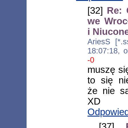
[32]
Re: 
we Wroc
i Niuco
AriesS [*.s
18:07:18, 
-0
muszę się
to się ni
że nie 
XD
Odpowie
[37]