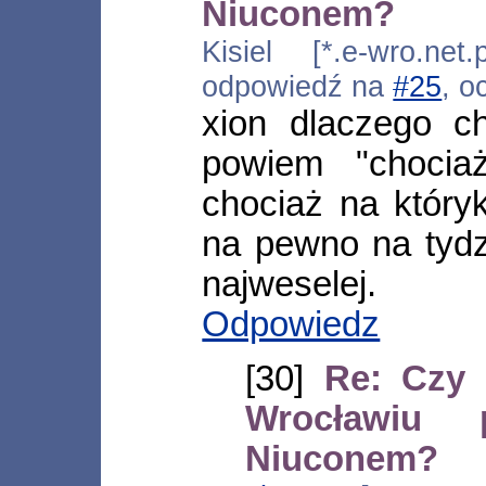
Niuconem?
Kisiel [*.e-wro.net
odpowiedź na
#25
, o
xion dlaczego c
powiem "chocia
chociaż na któryk
na pewno na tydz
najweselej.
Odpowiedz
[30]
Re: Czy 
Wrocławiu
Niuconem?