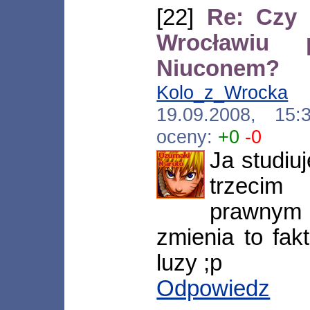
[22]
Re: Czy 
Wrocławiu
Niuconem?
Kolo_z_Wrocka
[*
19.09.2008, 15
oceny:
+0
-0
Ja studiu
trzecim
prawnym
zmienia to fa
luzy ;p
Odpowiedz