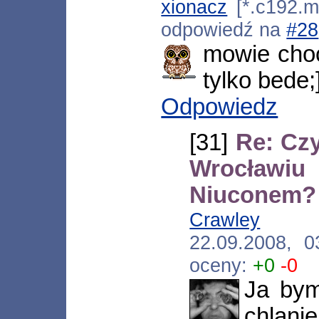
xionacz
[*.c192.ms
odpowiedź na
#28
mowie choc
tylko bede;
Odpowiedz
[31]
Re: Cz
Wrocławi
Niuconem?
Crawley
[*.n
22.09.2008, 
oceny:
+0
-0
Ja bym
chlani