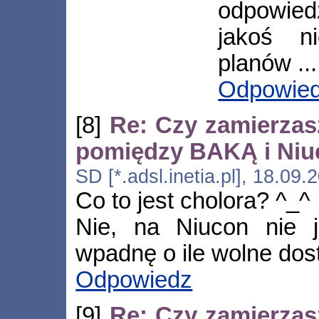
odpowied
jakoś n
planów ...
Odpowie
[8]
Re: Czy zamierzas
pomiędzy BAKĄ i Ni
SD [*.adsl.inetia.pl], 18.09
Co to jest cholora? ^_^
Nie, na Niucon nie 
wpadnę o ile wolne dos
Odpowiedz
[9]
Re: Czy zamierzas