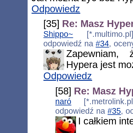
Odpowiedz
[35]
Re: Masz Hype
Shippo~
[*.multimo.pl
odpowiedź na
#34
, ocen
Zapewniam, 
Hypera jest mo
Odpowiedz
[58]
Re: Masz Hy
naró
[*.metrolink.p
odpowiedź na
#35
, o
I całkiem int