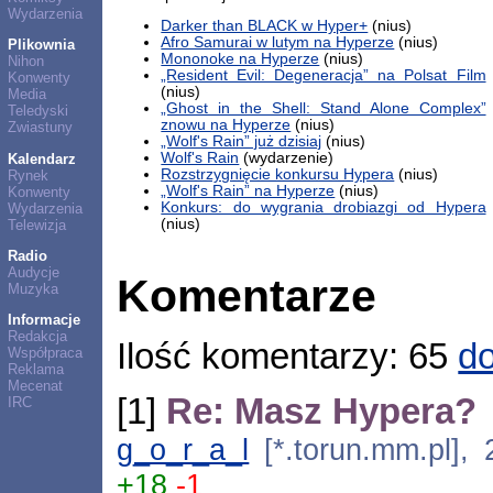
Wydarzenia
Darker than BLACK w Hyper+
(nius)
Afro Samurai w lutym na Hyperze
(nius)
Plikownia
Mononoke na Hyperze
(nius)
Nihon
„Resident Evil: Degeneracja” na Polsat Film
Konwenty
(nius)
Media
„Ghost in the Shell: Stand Alone Complex”
Teledyski
znowu na Hyperze
(nius)
Zwiastuny
„Wolf's Rain” już dzisiaj
(nius)
Wolf's Rain
(wydarzenie)
Kalendarz
Rozstrzygnięcie konkursu Hypera
(nius)
Rynek
„Wolf's Rain” na Hyperze
(nius)
Konwenty
Konkurs: do wygrania drobiazgi od Hypera
Wydarzenia
(nius)
Telewizja
Radio
Audycje
Komentarze
Muzyka
Informacje
Redakcja
Ilość komentarzy: 65
do
Współpraca
Reklama
Mecenat
[1]
Re: Masz Hypera?
IRC
g_o_r_a_l
[*.torun.mm.pl], 
+18
-1