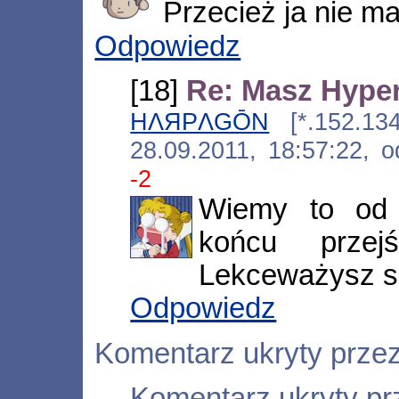
Przecież ja nie m
Odpowiedz
[18]
Re: Masz Hype
HΛЯPΛGŌN
[*.152.134.
28.09.2011, 18:57:22,
-2
Wiemy to od
końcu przej
Lekceważysz s
Odpowiedz
Komentarz ukryty prze
Komentarz ukryty pr