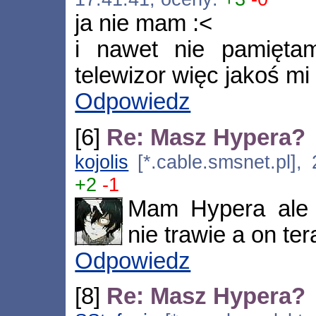
ja nie mam :<
i nawet nie pamięt
telewizor więc jakoś m
Odpowiedz
[6]
Re: Masz Hypera?
kojolis
[*.cable.smsnet.pl],
+2
-1
Mam Hypera ale 
nie trawie a on tera
Odpowiedz
[8]
Re: Masz Hypera?