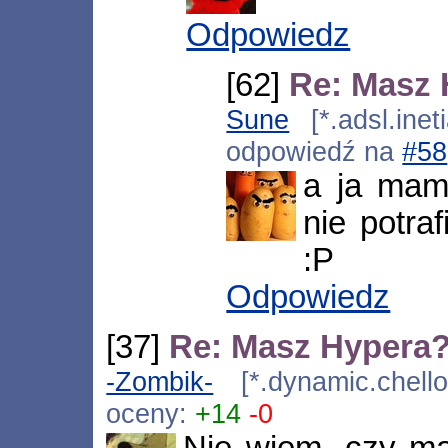
Odpowiedz
[62]
Re: Masz 
Sune
[*.adsl.inet
odpowiedź na
#58
a ja mam
nie potra
:P
Odpowiedz
[37]
Re: Masz Hypera
-Zombik-
[*.dynamic.chello
oceny:
+14
-0