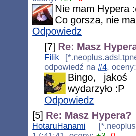
Nie mam Hypera :
Co gorsza, nie ma
Odpowiedz
[7]
Re: Masz Hyper
Filik
[*.neoplus.adsl.tpn
odpowiedź na
#4
, oceny
Bingo, jakoś 
wydarzyło :P
Odpowiedz
[5]
Re: Masz Hypera?
HotaruHanami
[*.neoplus.a
17:41:41, oceny:
+3
-0