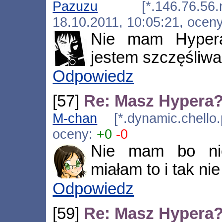
Pazuzu
[*.146.76.56.nat.
18.10.2011, 10:05:21, ocen
Nie mam Hypera
jestem szczęśliwa
Odpowiedz
[57]
Re: Masz Hypera
M-chan
[*.dynamic.chello.
oceny:
+0
-0
Nie mam bo ni
miałam to i tak ni
Odpowiedz
[59]
Re: Masz Hypera