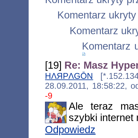
Komentarz ukryty
Komentarz ukry
Komentarz u
[19]
Re: Masz Hype
HΛЯPΛGŌN
[*.152.134.
28.09.2011, 18:58:22, 
-9
Ale teraz mas
szybki internet 
Odpowiedz