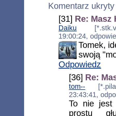
Komentarz ukryty
[31]
Re: Masz 
Daiku
[*.stk.ve
19:00:24, odpowi
Tomek, id
swoją "mo
Odpowiedz
[36]
Re: Ma
tom--
[*.pila.
23:43:41, odp
To nie jes
prostu gł