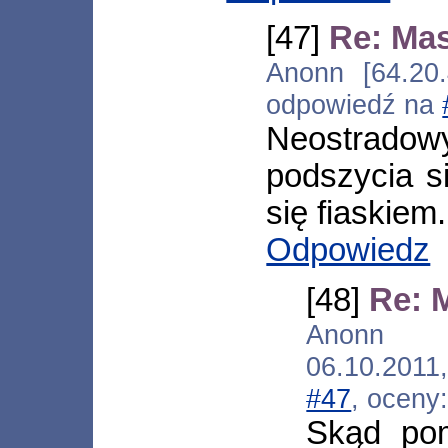
[47]
Re: Ma
Anonn [64.20.
odpowiedź na
Neostradowy
podszycia s
się fiaskiem.
Odpowiedz
[48]
Re: 
Anonn [*.
06.10.201
#47
, oceny
Skąd po