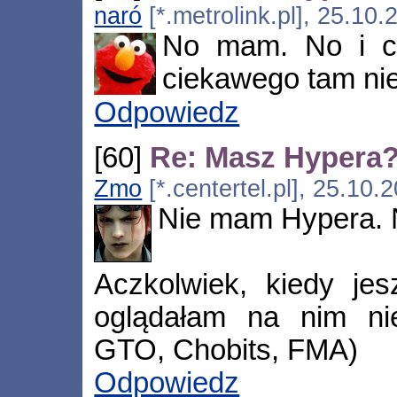
naró
[*.metrolink.pl], 25.10
No mam. No i co
ciekawego tam ni
Odpowiedz
[60]
Re: Masz Hypera
Zmo
[*.centertel.pl], 25.10
Nie mam Hypera. N
Aczkolwiek, kiedy je
oglądałam na nim nie
GTO, Chobits, FMA)
Odpowiedz