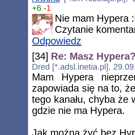
+6
-1
Nie mam Hypera 
Czytanie komenta
Odpowiedz
[34]
Re: Masz Hypera
Dred [*.adsl.inetia.pl], 29.
Mam Hypera nieprzer
zapowiada się na to, ż
tego kanału, chyba że 
gdzie nie ma Hypera.
Jak można żyć bez Hyp