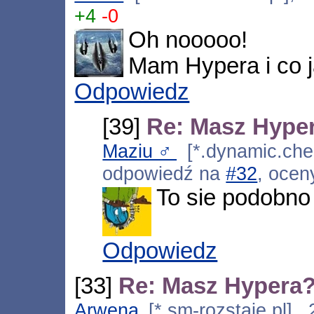
+4
-0
Oh nooooo!
Mam Hypera i co ja
Odpowiedz
[39]
Re: Masz Hype
Maziu♂
[*.dynamic.chel
odpowiedź na
#32
, ocen
To sie podobno 
Odpowiedz
[33]
Re: Masz Hypera
Arwena
[*.sm-rozstaje.pl],