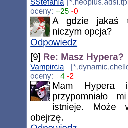
SStefania
[*.neoplus.adsl.tp
oceny:
+25
-0
A gdzie jakaś t
niczym opcja?
Odpowiedz
[9]
Re: Masz Hypera?
Vampircia
[*.dynamic.chell
oceny:
+4
-2
Mam Hypera i 
przypomniało m
istnieje. Może
obejrzę.
Odpowiedz