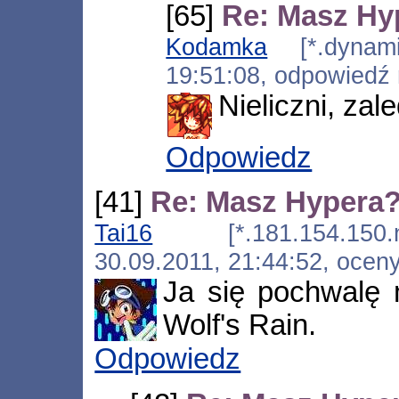
[65]
Re: Masz Hy
Kodamka
[*.dynamic
19:51:08, odpowiedź
Nieliczni, za
Odpowiedz
[41]
Re: Masz Hypera
Tai16
[*.181.154.150.nat.
30.09.2011, 21:44:52, ocen
Ja się pochwalę 
Wolf's Rain.
Odpowiedz