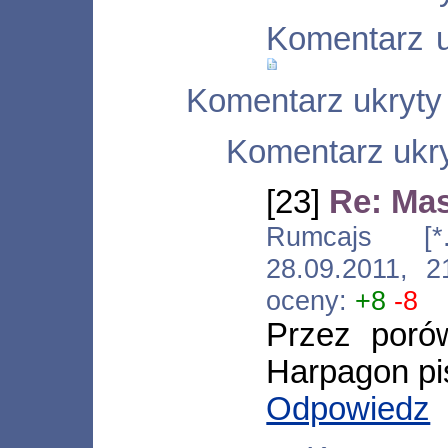
Komentarz u
Komentarz ukryty
Komentarz ukry
[23]
Re: Ma
Rumcajs [*.53
28.09.2011, 
oceny:
+8
-8
Przez poró
Harpagon pi
Odpowiedz