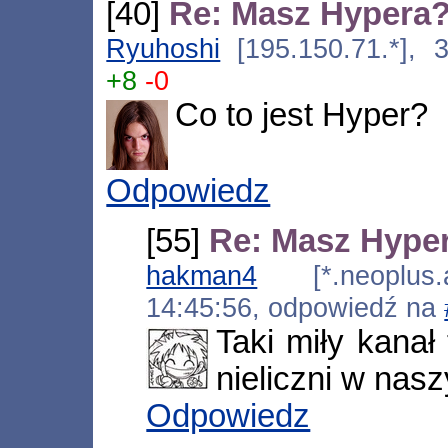
[40]
Re: Masz Hypera
Ryuhoshi
[195.150.71.*], 3
+8
-0
Co to jest Hyper?
Odpowiedz
[55]
Re: Masz Hype
hakman4
[*.neoplus.ad
14:45:56, odpowiedź na
Taki miły kanał
nieliczni w nasz
Odpowiedz