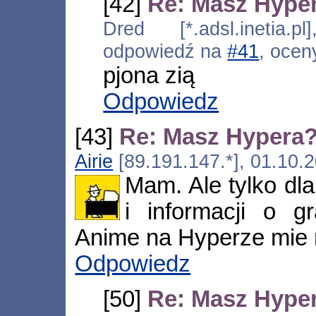
[42]
Re: Masz Hype
Dred [*.adsl.inetia.p
odpowiedź na
#41
, ocen
pjona zią
Odpowiedz
[43]
Re: Masz Hypera
Airie
[89.191.147.*], 01.10.
Mam. Ale tylko dl
i informacji o g
Anime na Hyperze mie n
Odpowiedz
[50]
Re: Masz Hype