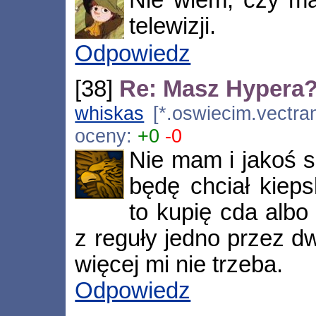
Nie wiem, czy m
telewizji.
Odpowiedz
[38]
Re: Masz Hypera
whiskas
[*.oswiecim.vectran
oceny:
+0
-0
Nie mam i jakoś s
będę chciał kieps
to kupię cda albo
z reguły jedno przez d
więcej mi nie trzeba.
Odpowiedz