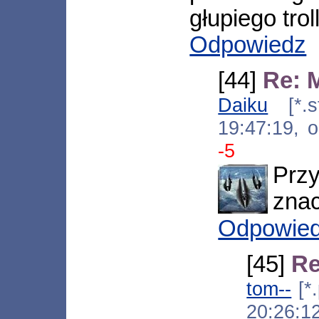
głupiego trol
Odpowiedz
[44]
Re: 
Daiku
[*.st
19:47:19, 
-5
Przy
znac
Odpowie
[45]
Re
tom--
[*.
20:26:1