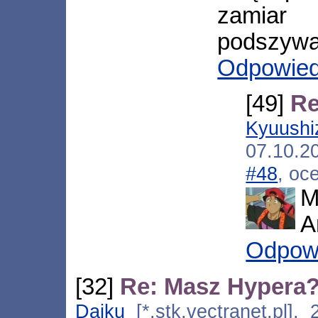
zamia
podszyw
Odpowie
[49]
Re
Kyuushi
07.10.2
#48
, oc
M
A
Odpow
[32]
Re: Masz Hypera
Daiku
[*.stk.vectranet.pl],