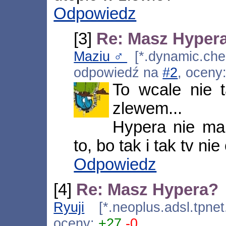
Odpowiedz
[3]
Re: Masz Hyper
Maziu♂
[*.dynamic.chel
odpowiedź na
#2
, oceny
To wcale nie 
zlewem...
Hypera nie ma
to, bo tak i tak tv n
Odpowiedz
[4]
Re: Masz Hypera?
Ryuji
[*.neoplus.adsl.tpnet
oceny:
+27
-0