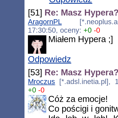
[51]
Re: Masz Hypera
AragornPL
[*.neoplus.ads
17:30:50, oceny:
+0
-0
Miałem Hypera ;]
Odpowiedz
[53]
Re: Masz Hypera
Mroczus
[*.adsl.inetia.pl],
+0
-0
Cóż za emocje!
Co pościgi i gonit