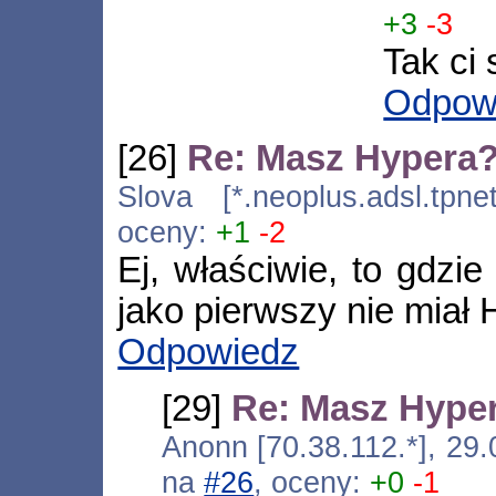
+3
-3
Tak ci 
Odpow
[26]
Re: Masz Hypera
Slova [*.neoplus.adsl.tpne
oceny:
+1
-2
Ej, właściwie, to gdzie
jako pierwszy nie miał
Odpowiedz
[29]
Re: Masz Hype
Anonn [70.38.112.*], 29
na
#26
, oceny:
+0
-1