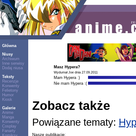
Główna
Niusy
Archiwum
Inne serwisy
Masz Hypera?
Dodaj niusa
Wydumał Joe dnia 27.09.2011
Teksty
Mam Hypera :)
Recenzje
Nie mam Hypera :(
Konwenty
Felietony
Humor
Kiosk
Zobacz także
Galerie
Anime
Manga
Powiązane tematy:
Hyp
Konwenty
Cosplay
Fanarty
Nasze publikacje:
Komiksy