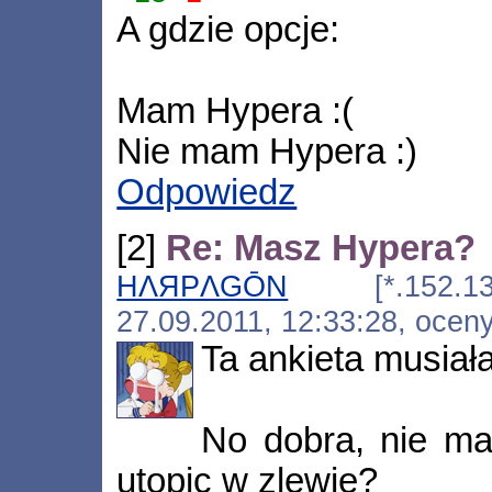
A gdzie opcje:
Mam Hypera :(
Nie mam Hypera :)
Odpowiedz
[2]
Re: Masz Hypera?
HΛЯPΛGŌN
[*.152.134.39
27.09.2011, 12:33:28, ocen
Ta ankieta musiał
No dobra, nie ma
utopic w zlewie?