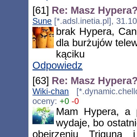
[61]
Re: Masz Hypera
Sune
[*.adsl.inetia.pl], 31.
brak Hypera, Can
dla burżujów tele
kąciku
Odpowiedz
[63]
Re: Masz Hypera
Wiki-chan
[*.dynamic.chell
oceny:
+0
-0
Mam Hypera, a p
wydaje, bo ostatn
obejrzeniu Triguna 