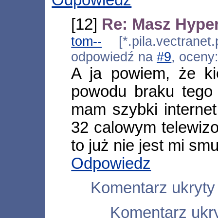
[12]
Re: Masz Hype
tom--
[*.pila.vectranet
odpowiedź na
#9
, oceny
A ja powiem, że k
powodu braku tego 
mam szybki internet
32 calowym telewiz
to już nie jest mi sm
Odpowiedz
Komentarz ukryty
Komentarz ukry