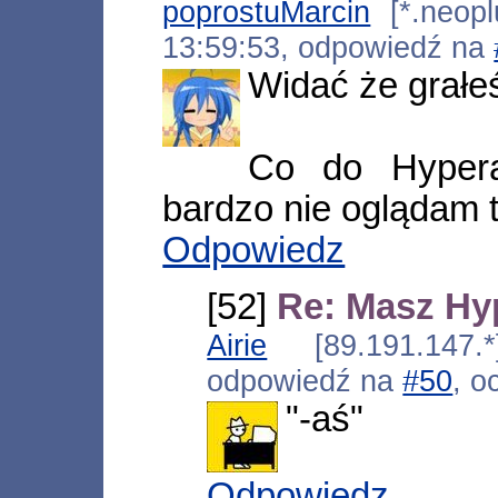
poprostuMarcin
[*.neoplu
13:59:53, odpowiedź na
Widać że grałeś
Co do Hyper
bardzo nie oglądam t
Odpowiedz
[52]
Re: Masz Hy
Airie
[89.191.147.*
odpowiedź na
#50
, o
"-aś"
Odpowiedz