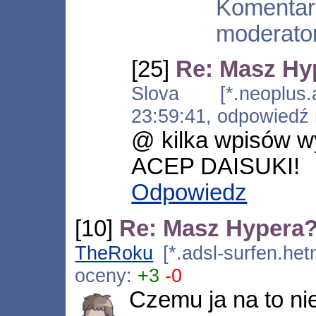
Koment
moderato
[25]
Re: Masz Hy
Slova [*.neoplus.a
23:59:41, odpowiedź
@ kilka wpisów w
ACEP DAISUKI!
Odpowiedz
[10]
Re: Masz Hypera
TheRoku
[*.adsl-surfen.het
oceny:
+3
-0
Czemu ja na to n