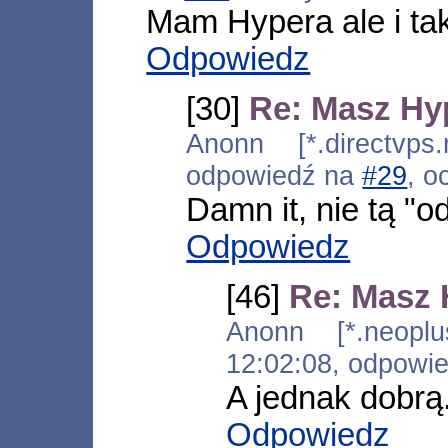
Mam Hypera ale i ta
Odpowiedz
[30]
Re: Masz Hy
Anonn [*.directvps.
odpowiedź na
#29
, o
Damn it, nie tą "
Odpowiedz
[46]
Re: Masz 
Anonn [*.neoplus
12:02:08, odpowi
A jednak dobrą
Odpowiedz