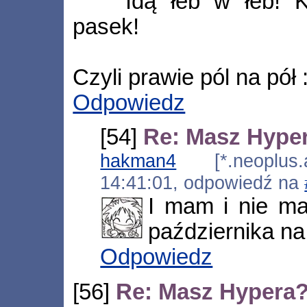
Idą łeb w łeb! 
pasek!
Czyli prawie pól na pół :
Odpowiedz
[54]
Re: Masz Hype
hakman4
[*.neoplus.ad
14:41:01, odpowiedź na
I mam i nie m
października na 
Odpowiedz
[56]
Re: Masz Hypera