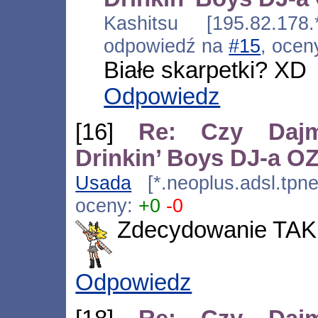
Kashitsu [195.82.178.
odpowiedź na
#15
, ocen
Białe skarpetki? XD
Odpowiedz
[16]
Re: Czy Dajm
Drinkin’ Boys DJ-a 
Usada
[*.neoplus.adsl.tpne
oceny:
+0
-0
Zdecydowanie TAK
Odpowiedz