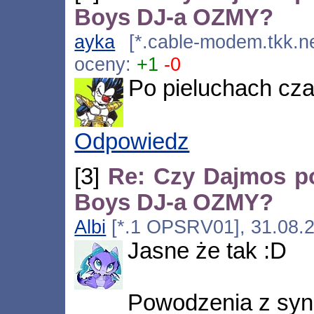
Boys DJ-a OZMY?
ayka
[*.cable-modem.tkk.ne
oceny:
+1
-0
Po pieluchach cza
Odpowiedz
[3]
Re: Czy Dajmos po
Boys DJ-a OZMY?
Albi
[*.1 OPSRV01], 31.08.2
Jasne że tak :D
Powodzenia z sync