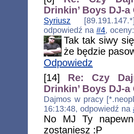
Drinkin’ Boys DJ-
Syriusz
[89.191.147.*
odpowiedź na
#4
, oceny
Tak tak siwy si
że będzie pasow
Odpowiedz
[14]
Re: Czy Daj
Drinkin’ Boys DJ-
Dajmos w pracy [*.neoplu
16:13:48, odpowiedź na
No MJ Ty napewno
zostaniesz :P