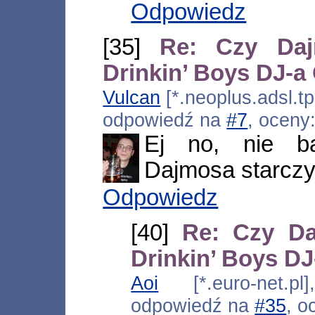
Odpowiedz
[35]
Re: Czy Daj
Drinkin’ Boys DJ-
Vulcan
[*.neoplus.adsl.tp
odpowiedź na
#7
, oceny
Ej no, nie b
Dajmosa starczy 
Odpowiedz
[40]
Re: Czy Da
Drinkin’ Boys D
Aoi
[*.euro-net.pl
odpowiedź na
#35
, o