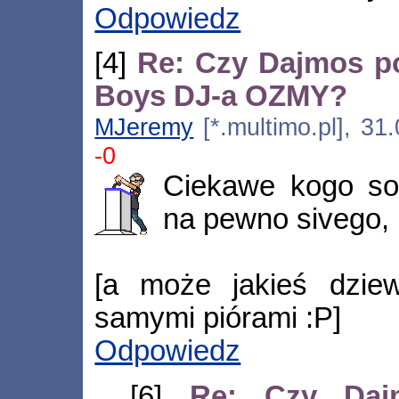
Odpowiedz
[4]
Re: Czy Dajmos po
Boys DJ-a OZMY?
MJeremy
[*.multimo.pl], 31
-0
Ciekawe kogo sob
na pewno sivego, 
[a może jakieś dziew
samymi piórami :P]
Odpowiedz
[6]
Re: Czy Daj