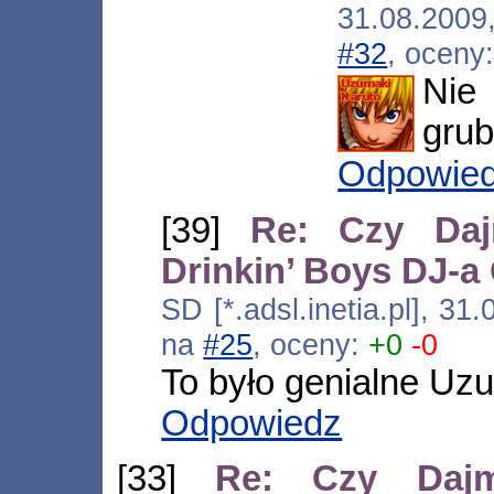
31.08.200
#32
, oceny
Nie
grub
Odpowie
[39]
Re: Czy Daj
Drinkin’ Boys DJ-
SD [*.adsl.inetia.pl], 3
na
#25
, oceny:
+0
-0
To było genialne 
Odpowiedz
[33]
Re: Czy Dajm