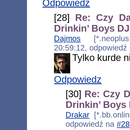
Odpowiedz
[28]
Re: Czy Da
Drinkin’ Boys D
Dajmos
[*.neoplus.a
20:59:12, odpowiedź
Tylko kurde n
Odpowiedz
[30]
Re: Czy D
Drinkin’ Boy
Drakar
[*.bb.onli
odpowiedź na
#28