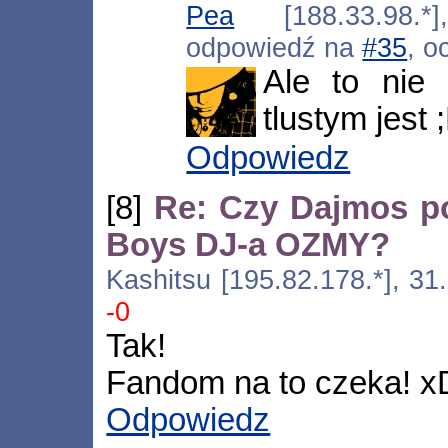
Pea
[188.33.98.*]
odpowiedź na
#35
, o
Ale to nie 
tlustym jest 
Odpowiedz
[8]
Re: Czy Dajmos po
Boys DJ-a OZMY?
Kashitsu [195.82.178.*], 31
-0
Tak!
Fandom na to czeka! x
Odpowiedz