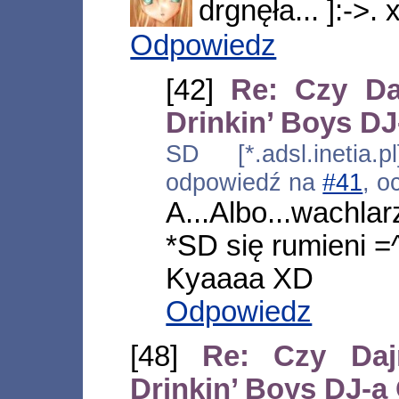
drgnęła... ]:->. 
Odpowiedz
[42]
Re: Czy Da
Drinkin’ Boys D
SD [*.adsl.inetia.
odpowiedź na
#41
, o
A...Albo...wachl
*SD się rumieni =
Kyaaaa XD
Odpowiedz
[48]
Re: Czy Daj
Drinkin’ Boys DJ-