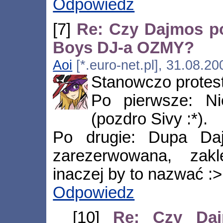
Odpowiedz
[7]
Re: Czy Dajmos po
Boys DJ-a OZMY?
Aoi
[*.euro-net.pl], 31.08.2
Stanowczo protest
Po pierwsze: Ni
(pozdro Sivy :*).
Po drugie: Dupa Dajm
zarezerwowana, zakl
inaczej by to nazwać :>
Odpowiedz
[10]
Re: Czy Daj