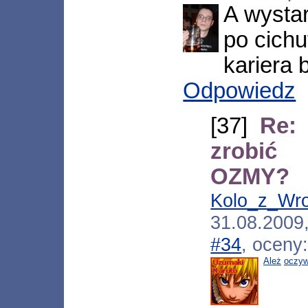
A wystar
po cichu
kariera 
Odpowiedz
[37]
Re:
zrobić 
OZMY?
Kolo_z_Wr
31.08.200
#34
, oceny
Ależ
oczyw