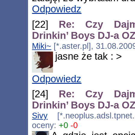
Odpowiedz
[22]
Re: Czy Dajm
Drinkin’ Boys DJ-a 
Miki~
[*.aster.pl], 31.08.20
jasne że tak : >
Odpowiedz
[24]
Re: Czy Dajm
Drinkin’ Boys DJ-a 
Sivy
[*.neoplus.adsl.tpnet
oceny:
+0
-0