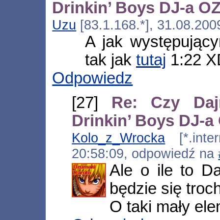
Drinkin’ Boys DJ-a 
Uzu
[83.1.168.*], 31.08.200
A jak występujący
tak jak
tutaj
1:22 X
Odpowiedz
[27]
Re: Czy Daj
Drinkin’ Boys DJ-
Kolo_z_Wrocka
[*.inter
20:58:09, odpowiedź na
Ale o ile to D
będzie się troc
O taki mały ele