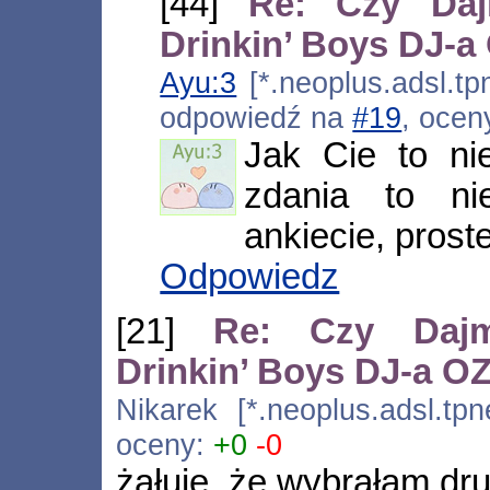
[44]
Re: Czy Daj
Drinkin’ Boys DJ-
Ayu:3
[*.neoplus.adsl.tp
odpowiedź na
#19
, ocen
Jak Cie to ni
zdania to ni
ankiecie, proste
Odpowiedz
[21]
Re: Czy Dajm
Drinkin’ Boys DJ-a 
Nikarek [*.neoplus.adsl.tpn
oceny:
+0
-0
żałuję, że wybrałam dru