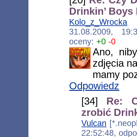
Drinkin’ Boy
Kolo_z_Wrocka
[*
31.08.2009, 19
oceny:
+0
-0
Ano, niby
zdjęcia n
mamy poz
Odpowiedz
[34]
Re: C
zrobić Dri
Vulcan
[*.neopl
22:52:48, odp