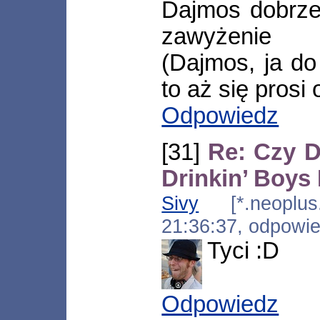
Dajmos dobrze 
zawyżenie
(Dajmos, ja do
to aż się prosi
Odpowiedz
[31]
Re: Czy D
Drinkin’ Boy
Sivy
[*.neoplus.a
21:36:37, odpowi
Tyci :D
Odpowiedz