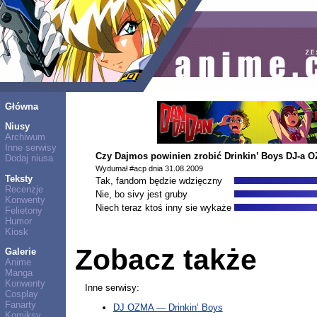
Główna
Niusy
Archiwum
Inne serwisy
Czy Dajmos powinien zrobić Drinkin’ Boys DJ-a 
Dodaj niusa
Wydumał #acp dnia 31.08.2009
Teksty
Tak, fandom będzie wdzięczny
Recenzje
Nie, bo sivy jest gruby
Konwenty
Niech teraz ktoś inny sie wykaże
Felietony
Humor
Kiosk
Zobacz także
Galerie
Anime
Manga
Konwenty
Inne serwisy:
Cosplay
Fanarty
DJ OZMA — Drinkin’ Boys
Komiksy