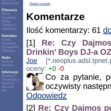
Wydarzenia
Dodaj sznurek
Plikownia
Komentarze
Nihon
Konwenty
Media
Teledyski
Ilość komentarzy: 61
do
Zwiastuny
Kalendarz
Rynek
[1]
Re: Czy Dajmos
Konwenty
Wydarzenia
Drinkin’ Boys DJ-a 
Telewizja
Radio
Joe
[*.neoplus.adsl.tpnet
Audycje
Muzyka
oceny:
+0
-0
Informacje
Co za pytanie, po
Redakcja
Współpraca
Reklama
oczywisty następn
Mecenat
IRC
Odpowiedz
[2]
Re: Czy Dajmos po