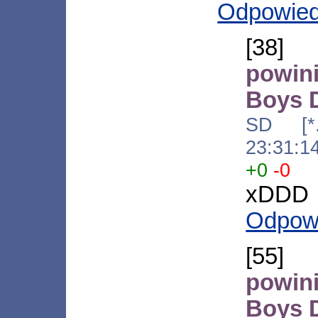
Odpowie
[38
powin
Boys 
SD [*.a
23:31:1
+0
-0
xDDD
Odpow
[55
powin
Boys 