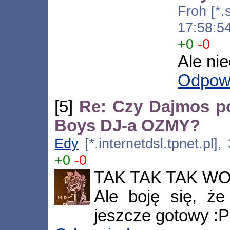
Froh [*.
17:58:5
+0
-0
Ale nie
Odpow
[5]
Re: Czy Dajmos po
Boys DJ-a OZMY?
Edy
[*.internetdsl.tpnet.pl]
+0
-0
TAK TAK TAK WO
Ale boję się, że
jeszcze gotowy :P