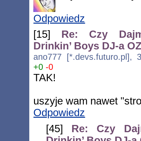
Odpowiedz
[15]
Re: Czy Dajm
Drinkin’ Boys DJ-a 
ano777 [*.devs.futuro.pl],
+0
-0
TAK!
uszyje wam nawet "str
Odpowiedz
[45]
Re: Czy Daj
Drinkin’ Boys DJ-