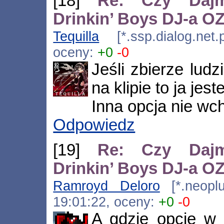
[18]
Re: Czy Dajm
Drinkin’ Boys DJ-a 
Tequilla
[*.ssp.dialog.net.
oceny:
+0
-0
Jeśli zbierze ludz
na klipie to ja je
Inna opcja nie wc
Odpowiedz
[19]
Re: Czy Dajm
Drinkin’ Boys DJ-a 
Ramroyd Deloro
[*.neoplus
19:01:22, oceny:
+0
-0
A gdzie opcje w s