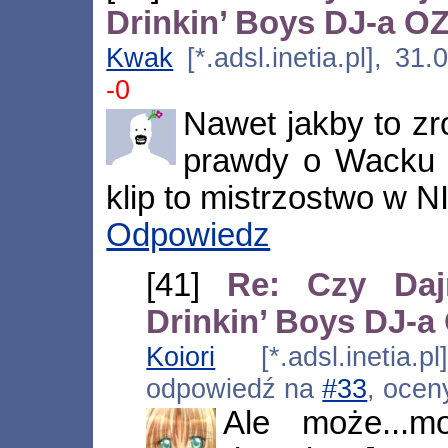
Drinkin’ Boys DJ-a 
Kwak
[*.adsl.inetia.pl], 3
-0
Nawet jakby to zro
prawdy o Wacku p
klip to mistrzostwo w 
Odpowiedz
[41]
Re: Czy Daj
Drinkin’ Boys DJ-
Koiori
[*.adsl.inetia.p
odpowiedź na
#33
, ocen
Ale może...