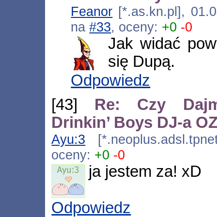
Feanor
[*.as.kn.pl], 01
na
#33
, oceny:
+0
-0
Jak widać pow
się Dupą.
Odpowiedz
[43]
Re: Czy Dajm
Drinkin’ Boys DJ-a 
Ayu:3
[*.neoplus.adsl.tpne
oceny:
+0
-0
ja jestem za! xD
Odpowiedz