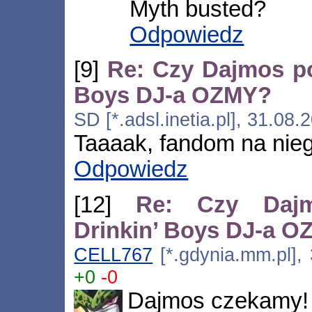
Myth busted?
Odpowiedz
[9]
Re: Czy Dajmos po
Boys DJ-a OZMY?
SD [*.adsl.inetia.pl], 31.08
Taaaak, fandom na nieg
Odpowiedz
[12]
Re: Czy Dajm
Drinkin’ Boys DJ-a 
CELL767
[*.gdynia.mm.pl],
+0
-0
Dajmos czekamy!