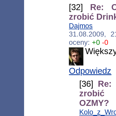
[32]
Re: C
zrobić Dri
Dajmos
[*.ne
31.08.2009, 
oceny:
+0
-0
Większy
Odpowiedz
[36]
Re:
zrobić 
OZMY?
Kolo_z_Wr