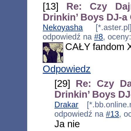
[13]
Re: Czy Daj
Drinkin’ Boys DJ-
Nekoyasha
[*.aster.pl
odpowiedź na
#8
, oceny
CAŁY fandom
Odpowiedz
[29]
Re: Czy Da
Drinkin’ Boys D
Drakar
[*.bb.online.
odpowiedź na
#13
, o
Ja nie