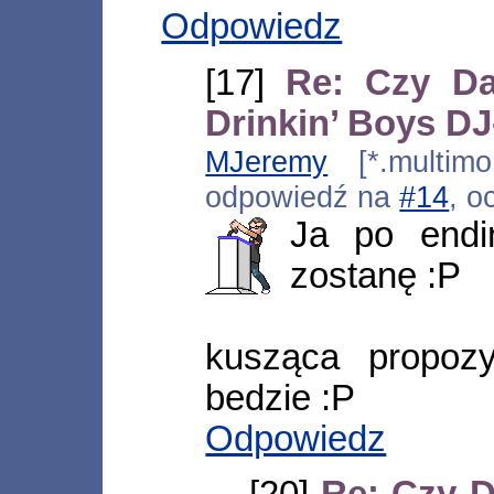
Odpowiedz
[17]
Re: Czy Da
Drinkin’ Boys D
MJeremy
[*.multimo
odpowiedź na
#14
, o
Ja po endi
zostanę :P
kusząca propozy
bedzie :P
Odpowiedz
[20]
Re: Czy D