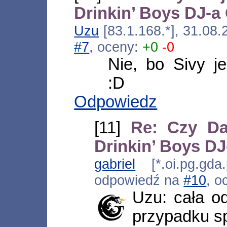
Drinkin’ Boys DJ-
Uzu
[83.1.168.*], 31.08
#7
, oceny:
+0
-0
Nie, bo Sivy j
:D
Odpowiedz
[11]
Re: Czy Da
Drinkin’ Boys D
gabriel
[*.oi.pg.gda.
odpowiedź na
#10
, o
Uzu: cała o
przypadku s