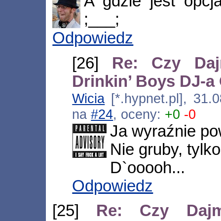
A gdzie jest opcj
;___;
Odpowiedz
[26]
Re: Czy Daj
Drinkin’ Boys DJ-
Wicia
[*.hypnet.pl], 31.
na
#24
, oceny:
+0
-0
Ja wyraźnie po
Nie gruby, tyl
D`ooooh...
Odpowiedz
[25]
Re: Czy Dajm