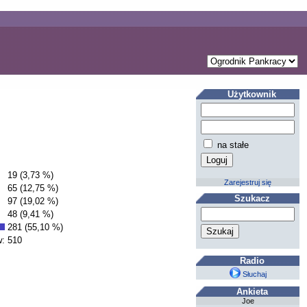
Użytkownik
na stałe
19 (3,73 %)
Zarejestruj się
65 (12,75 %)
Szukacz
97 (19,02 %)
48 (9,41 %)
281 (55,10 %)
w:
510
Radio
Słuchaj
Ankieta
Joe