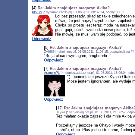
[4]
Re: Jakim znajdujesz magazyn Akiba?
Klo/Shi
[*.dynamic.chello.pl], 01.08.2011, 08:32:24, oceny:
+7
-2
Lol bez przesady, skąd aż takie zniechęcenie
mówię, że jest najwyższych lotów i zajebiste
Chyba po prostu jest teraz moda na narzekani
gupi, gupi, gupi! - wychodzi nowe pismo, też 
Nie mówię, że musi wam się podobać, bo jest
Odpowiedz
[5]
Re: Jakim znajdujesz magazyn Akiba?
Zyll666 [*.chelmnet.pl], 01.08.2011, 11:08:15, odpowiedź na
#4
"Bo ja płacę i wymagam, hmghrrhrhr !"
Odpowiedz
[7]
Re: Jakim znajdujesz magazyn Akiba?
AragornPL
[*.neoplus.adsl.tpnet.pl], 01.08.2011, 15:06:04, od
"(...)pamiętacie jeszcze Kyaa i Otaku 
Może jestem ignorantem, ale wydaje mi 
Odpowiedz
[12]
Re: Jakim znajdujesz magazyn Akiba
Jeyka [*.ssp.dialog.net.pl], 01.08.2011, 21:56:57, od
Też miałam okazję zajrzeć i dla mnie Akiba 
Poczekajmy jeszcze na Ohayo i wtedy może ju
...shit'u, ot co. Plus jedno i to samo, żadnej i
Odpowiedz