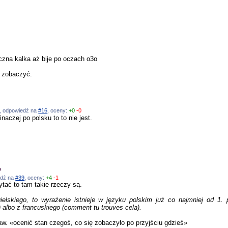
czna kalka aż bije po oczach o3o
i zobaczyć.
26, odpowiedź na
#16
, oceny:
+0
-0
naczej po polsku to to nie jest.
?
iedź na
#39
, oceny:
+4
-1
ytać to tam takie rzeczy są.
gielskiego, to wyrażenie istnieje w języku polskim już co najmniej od 1
) albo z francuskiego (comment tu trouves cela).
w. «ocenić stan czegoś, co się zobaczyło po przyjściu gdzieś»