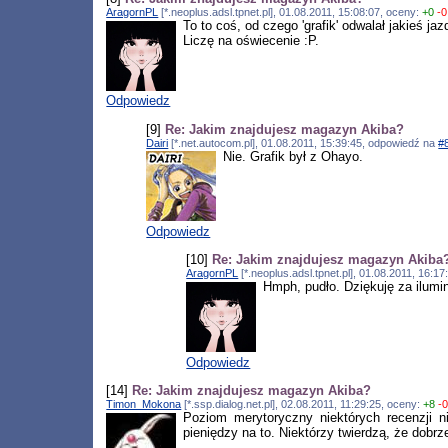
AragornPL
[*.neoplus.adsl.tpnet.pl], 01.08.2011, 15:08:07, oceny:
+0
-0
To to coś, od czego 'grafik' odwalał jakieś j
Liczę na oświecenie :P.
Odpowiedz
[9]
Re: Jakim znajdujesz magazyn Akiba?
Dairi
[*.net.autocom.pl], 01.08.2011, 15:39:45, odpowiedź na
#
Nie. Grafik był z Ohayo.
Odpowiedz
[10]
Re: Jakim znajdujesz magazyn Akiba
AragornPL
[*.neoplus.adsl.tpnet.pl], 01.08.2011, 16:
Hmph, pudło. Dziękuję za ilumin
Odpowiedz
[14]
Re: Jakim znajdujesz magazyn Akiba?
Timon_Mokona
[*.ssp.dialog.net.pl], 02.08.2011, 11:29:25, oceny:
+8
-
Poziom merytoryczny niektórych recenzji n
pieniędzy na to. Niektórzy twierdzą, że dob