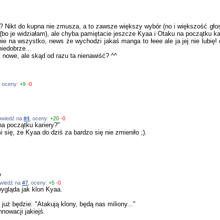
? Nikt do kupna nie zmusza, a to zawsze większy wybór (no i większość głos
 (bo je widziałam), ale chyba pamiętacie jeszcze Kyaa i Otaku na początku ka
e na wszystko, news że wychodzi jakaś manga to łeee ale ja jej nie lubię! 
niedobrze...
 nowe, ale skąd od razu ta nienawiść? ^^
, oceny:
+9
-0
powiedź na
#4
, oceny:
+20
-0
na początku kariery?"
się, że Kyaa do dziś za bardzo się nie zmieniło ;).
?
powiedź na
#7
, oceny:
+5
-0
wygląda jak klon Kyaa.
ż będzie: "Atakują klony, będą nas miliony..."
nnowacji jakiejś.