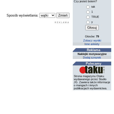
Czy jesteś botem?
tak
1
Sposób wyświetlania:
TRUE
y
REKLAMA
Głosów:
79
Zobacz wyniki
Inne ankiety
Reklama
Naklejki motywacyjne
Dodaj sznurek
Polecamy
Strona magazynu Otaku
wydawanego przez Studio
JG. Zawiera także informacje
o mangach i innych
publikacjach wydawnictwa.