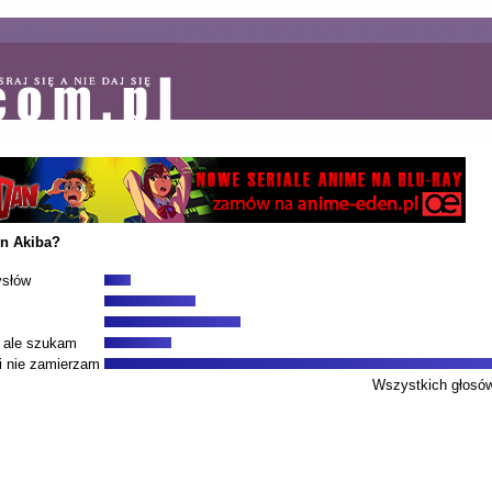
n Akiba?
ysłów
, ale szukam
i nie zamierzam
Wszystkich głosó