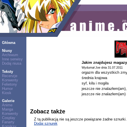
Główna
Niusy
Archiwum
Inne serwisy
Jakim znajdujesz magazy
Dodaj niusa
Wydumał Joe dnia 31.07.2011
Teksty
orgazm dla wszystkich zm
Recenzje
średnia krajowa
Konwenty
syf, kiła i mogiła
Felietony
Humor
jeszcze nie znalazłem(am)
Kiosk
jeszcze nie znalazłem(am) 
Galerie
Anime
Manga
Zobacz także
Konwenty
Cosplay
Z tą publikacją nie są jeszcze powiązane żadne sznurki.
Fanarty
Dodaj sznurek
Komiksy