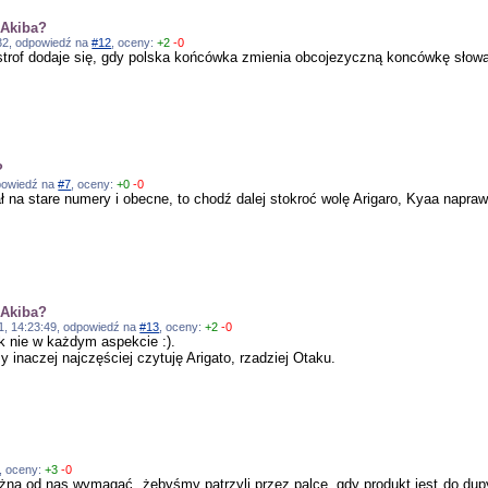
 Akiba?
4:32, odpowiedź na
#12
, oceny:
+2
-0
ostrof dodaje się, gdy polska końcówka zmienia obcojezyczną koncówkę słow
?
dpowiedź na
#7
, oceny:
+0
-0
 na stare numery i obecne, to chodź dalej stokroć wolę Arigaro, Kyaa napraw
 Akiba?
011, 14:23:49, odpowiedź na
#13
, oceny:
+2
-0
k nie w każdym aspekcie :).
 inaczej najczęściej czytuję Arigato, rzadziej Otaku.
, oceny:
+3
-0
można od nas wymagać, żebyśmy patrzyli przez palce, gdy produkt jest do dupy. 