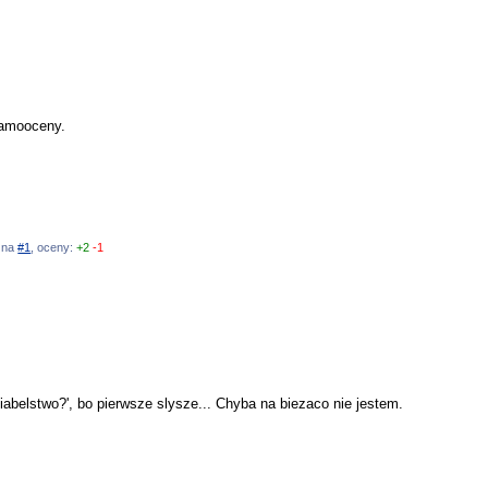
samooceny.
ź na
#1
, oceny:
+2
-1
abelstwo?', bo pierwsze slysze... Chyba na biezaco nie jestem.