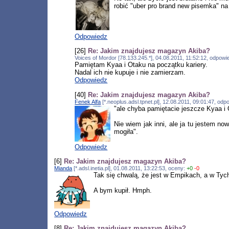
robić "uber pro brand new pisemka" na
Odpowiedz
[26]
Re: Jakim znajdujesz magazyn Akiba?
Voices of Mordor [78.133.245.*], 04.08.2011, 11:52:12, odpow
Pamiętam Kyaa i Otaku na początku kariery.
Nadal ich nie kupuje i nie zamierzam.
Odpowiedz
[40]
Re: Jakim znajdujesz magazyn Akiba?
Fenek Alfa
[*.neoplus.adsl.tpnet.pl], 12.08.2011, 09:01:47, od
"ale chyba pamiętacie jeszcze Kyaa i 
Nie wiem jak inni, ale ja tu jestem n
mogiła".
Odpowiedz
[6]
Re: Jakim znajdujesz magazyn Akiba?
Mianda
[*.adsl.inetia.pl], 01.08.2011, 13:22:53, oceny:
+0
-0
Tak się chwalą, że jest w Empikach, a w Tyc
A bym kupił. Hmph.
Odpowiedz
[8]
Re: Jakim znajdujesz magazyn Akiba?