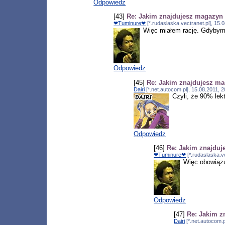
Odpowiedz
[43]
Re: Jakim znajdujesz magazyn
❤Tuminure❤
[*.rudaslaska.vectranet.pl], 15
Więc miałem rację. Gdybym n
Odpowiedz
[45]
Re: Jakim znajdujesz m
Dairi
[*.net.autocom.pl], 15.08.2011,
Czyli, że 90% lek
Odpowiedz
[46]
Re: Jakim znajdu
❤Tuminure❤
[*.rudaslaska.v
Więc obowiązu
Odpowiedz
[47]
Re: Jakim z
Dairi
[*.net.autocom.