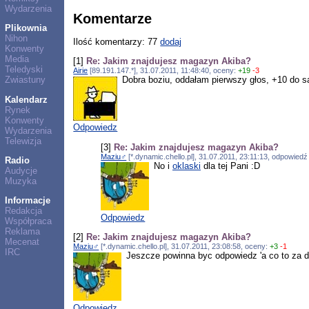
Wydarzenia
Komentarze
Plikownia
Nihon
Ilość komentarzy: 77
dodaj
Konwenty
Media
[1]
Re: Jakim znajdujesz magazyn Akiba?
Teledyski
Airie
[89.191.147.*], 31.07.2011, 11:48:40, oceny:
+19
-3
Dobra boziu, oddałam pierwszy głos, +10 do 
Zwiastuny
Kalendarz
Rynek
Konwenty
Odpowiedz
Wydarzenia
Telewizja
[3]
Re: Jakim znajdujesz magazyn Akiba?
Maziu♂
[*.dynamic.chello.pl], 31.07.2011, 23:11:13, odpowied
Radio
No i
oklaski
dla tej Pani :D
Audycje
Muzyka
Informacje
Redakcja
Odpowiedz
Współpraca
Reklama
[2]
Re: Jakim znajdujesz magazyn Akiba?
Mecenat
Maziu♂
[*.dynamic.chello.pl], 31.07.2011, 23:08:58, oceny:
+3
-1
IRC
Jeszcze powinna byc odpowiedz 'a co to za di
Odpowiedz