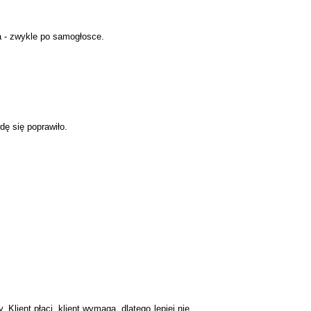
a - zwykle po samogłosce.
dę się poprawiło.
Klient płaci, klient wymaga, dlatego lepiej nie