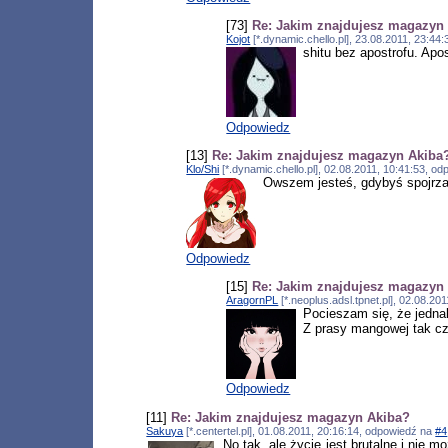
[73]
Re: Jakim znajdujesz magazyn
Kojot
[*.dynamic.chello.pl], 23.08.2011, 23:4
shitu bez apostrofu. Ap
Odpowiedz
[13]
Re: Jakim znajdujesz magazyn Akiba
Klo/Shi
[*.dynamic.chello.pl], 02.08.2011, 10:41:53, o
Owszem jesteś, gdybyś spojrzał
Odpowiedz
[15]
Re: Jakim znajdujesz magazyn
AragornPL
[*.neoplus.adsl.tpnet.pl], 02.08.2
Pocieszam się, że jedna
Z prasy mangowej tak czy
Odpowiedz
[11]
Re: Jakim znajdujesz magazyn Akiba?
Sakuya
[*.centertel.pl], 01.08.2011, 20:16:14, odpowiedź na
#4
No tak, ale życie jest brutalne i nie 