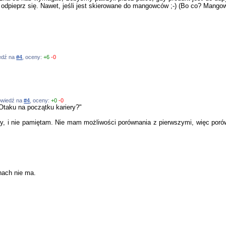
 odpieprz się. Nawet, jeśli jest skierowane do mangowców ;-) (Bo co? Mangowi
iedź na
#4
, oceny:
+6
-0
powiedź na
#4
, oceny:
+0
-0
Otaku na początku kariery?"
owy, i nie pamiętam. Nie mam możliwości porównania z pierwszymi, więc porów
hach nie ma.