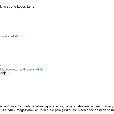
azdy w stronę kogoś tam?
8
, oceny:
+7
-0
?
17:58, odpowiedź na
#9
, oceny:
+1
-0
ację :]
0
ie jest wysoki. Jedyną atrakcyjną rzeczą, jaką znalazłam w tym magazyn
rze, że rynek magazynów w Polsce się powiększa, ale niech chociaż będą to m