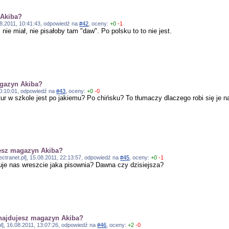
 Akiba?
.08.2011, 10:41:43, odpowiedź na
#42
, oceny:
+0
-1
ie miał, nie pisałoby tam "daw". Po polsku to to nie jest.
agazyn Akiba?
 20:10:01, odpowiedź na
#43
, oceny:
+0
-0
tur w szkole jest po jakiemu? Po chińsku? To tłumaczy dlaczego robi się je n
jesz magazyn Akiba?
ectranet.pl], 15.08.2011, 22:13:57, odpowiedź na
#45
, oceny:
+0
-1
je nas wreszcie jaka pisownia? Dawna czy dzisiejsza?
najdujesz magazyn Akiba?
pl], 16.08.2011, 13:07:26, odpowiedź na
#46
, oceny:
+2
-0