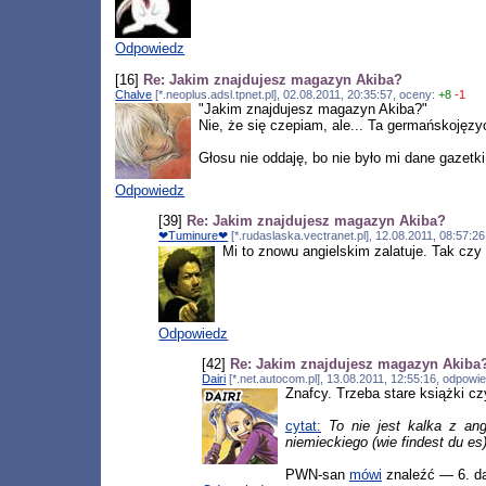
Odpowiedz
[16]
Re: Jakim znajdujesz magazyn Akiba?
Chalve
[*.neoplus.adsl.tpnet.pl], 02.08.2011, 20:35:57, oceny:
+8
-1
"Jakim znajdujesz magazyn Akiba?"
Nie, że się czepiam, ale... Ta germańskojęzy
Głosu nie oddaję, bo nie było mi dane gazetk
Odpowiedz
[39]
Re: Jakim znajdujesz magazyn Akiba?
❤Tuminure❤
[*.rudaslaska.vectranet.pl], 12.08.2011, 08:57:
Mi to znowu angielskim zalatuje. Tak czy i
Odpowiedz
[42]
Re: Jakim znajdujesz magazyn Akiba
Dairi
[*.net.autocom.pl], 13.08.2011, 12:55:16, odpow
Znafcy. Trzeba stare książki cz
cytat:
To nie jest kalka z an
niemieckiego (wie findest du es
PWN-san
mówi
znaleźć — 6. da