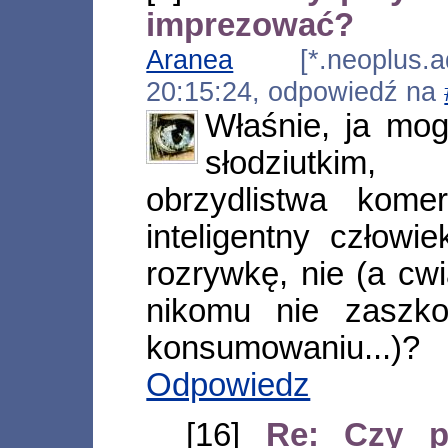
imprezować?
Aranea
[*.neoplus.ads
20:15:24, odpowiedź na
Właśnie, ja mo
słodziutkim,
obrzydlistwa kome
inteligentny człowi
rozrywkę, nie (a cwi
nikomu nie zaszko
konsumowaniu...)?
Odpowiedz
[16]
Re: Czy p