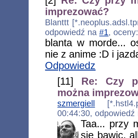
[2]
Re: Czy przy 
imprezować?
Blanttt [*.neoplus.adsl.t
odpowiedź na
#1
, oceny
blanta w morde... o
nie z anime :D i jazd
Odpowiedz
[11]
Re: Czy p
można imprezo
szmergiell
[*.hstl4.p
00:44:30, odpowiedź
Taa... przy
sie bawic, a