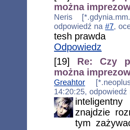
można imprezo
Neris [*.gdynia.mm.
odpowiedź na
#7
, oc
tesh prawda
Odpowiedz
[19]
Re: Czy p
można imprezo
Greahtor
[*.neoplus.
14:20:25, odpowiedź
inteligent
znajdzie ro
tym zażywać