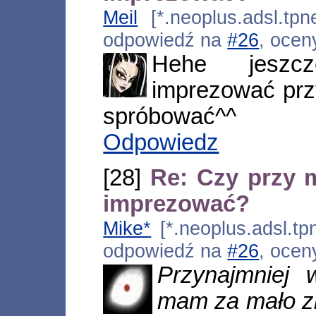
Meil
[*.neoplus.adsl.tpn
odpowiedź na
#26
, ocen
Hehe jeszc
imprezować prz
spróbować^^
Odpowiedz
[28]
Re: Czy przy 
imprezować?
Mike*
[*.neoplus.adsl.tp
odpowiedź na
#26
, ocen
Przynajmniej
mam za mało z