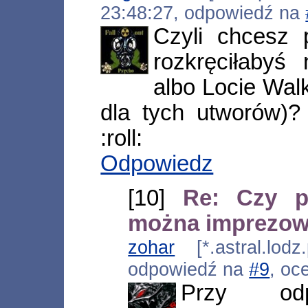
23:48:27, odpowiedź na
Czyli chcesz 
rozkręciłabyś
albo Locie Walk
dla tych utworów)
:roll:
Odpowiedz
[10]
Re: Czy p
można imprezo
zohar
[*.astral.lodz
odpowiedź na
#9
, oc
Przy odp