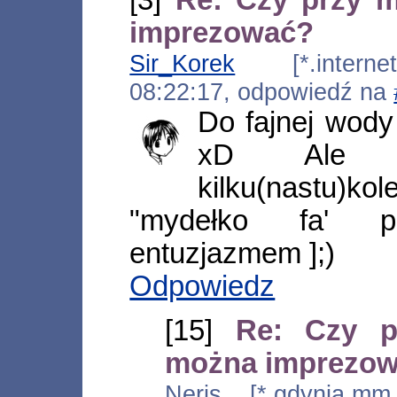
imprezować?
Sir_Korek
[*.internetd
08:22:17, odpowiedź na
Do fajnej wody 
xD Ale 
kilku(nastu)
"mydełko fa' p
entuzjazmem ];)
Odpowiedz
[15]
Re: Czy p
można imprezo
Neris [*.gdynia.mm.