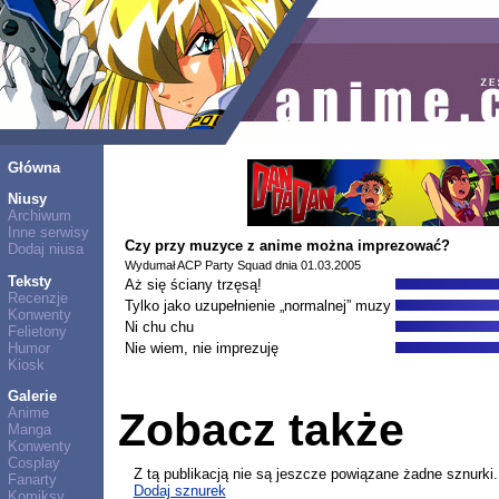
Główna
Niusy
Archiwum
Inne serwisy
Czy przy muzyce z anime można imprezować?
Dodaj niusa
Wydumał ACP Party Squad dnia 01.03.2005
Teksty
Aż się ściany trzęsą!
Recenzje
Tylko jako uzupełnienie „normalnej” muzy
Konwenty
Ni chu chu
Felietony
Humor
Nie wiem, nie imprezuję
Kiosk
Galerie
Anime
Zobacz także
Manga
Konwenty
Cosplay
Z tą publikacją nie są jeszcze powiązane żadne sznurki.
Fanarty
Dodaj sznurek
Komiksy