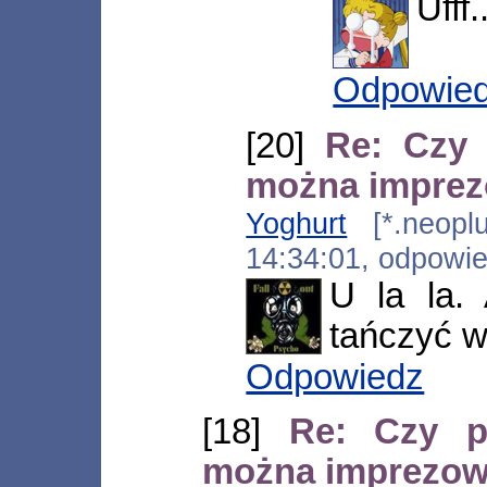
Ufff
Odpowie
[20]
Re: Czy
można impre
Yoghurt
[*.neoplus
14:34:01, odpowi
U la la.
tańczyć w
Odpowiedz
[18]
Re: Czy p
można imprezo