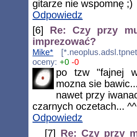
gitarze nie wspomnę ;)
Odpowiedz
[6]
Re: Czy przy m
imprezować?
Mike*
[*.neoplus.adsl.tpne
oceny:
+0
-0
po tzw "fajnej 
mozna sie bawic..
nawet przy iwanach
czarnych oczetach... ^^
Odpowiedz
[7]
Re: Czy przy 