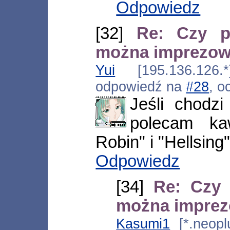
Odpowiedz
[32]
Re: Czy p
można imprezo
Yui
[195.136.126.*
odpowiedź na
#28
, o
Jeśli chodz
polecam ka
Robin" i "Hellsing
Odpowiedz
[34]
Re: Czy
można impre
Kasumi1
[*.neoplu