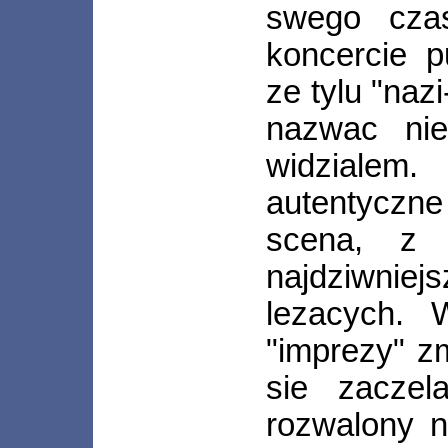
swego cza
koncercie 
ze tylu "naz
nazwac ni
widzialem
autentyczne
scena, z 
najdziwnie
lezacych. 
"imprezy" z
sie zacze
rozwalony n