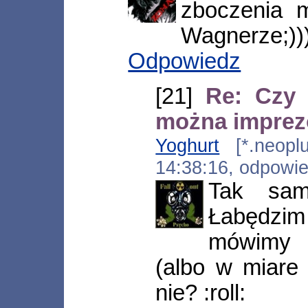
zboczenia 
Wagnerze;))
Odpowiedz
[21]
Re: Czy
można impre
Yoghurt
[*.neoplus
14:38:16, odpowi
Tak sam
Łabędzim
mówimy 
(albo w miare
nie? :roll: