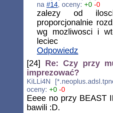
na
#14
, oceny:
+0
-0
zalezy od ilo
proporcjonalnie roz
wg mozliwosci i 
leciec
Odpowiedz
[24]
Re: Czy przy m
imprezować?
KiLLi4N [*.neoplus.adsl.tpn
oceny:
+0
-0
Eeee no przy BEAST II 
bawili :D.