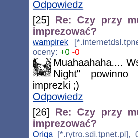
Odpowiedz
[25]
Re: Czy przy m
imprezować?
wampirek
[*.internetdsl.tpn
oceny:
+0
-0
Muahaahaha.... W
Night" powinno
imprezki ;)
Odpowiedz
[26]
Re: Czy przy m
imprezować?
Origa
[*.rytro.sdi.tpnet.pl]