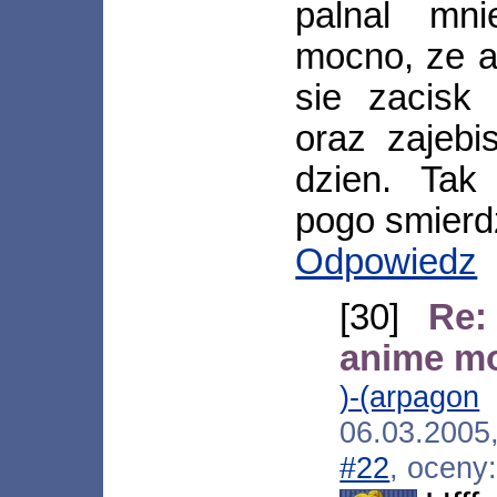
palnal mn
mocno, ze a
sie zacisk 
oraz zajebi
dzien. Tak
pogo smierd
Odpowiedz
[30]
Re:
anime m
)-(arpagon
[
06.03.200
#22
, oceny