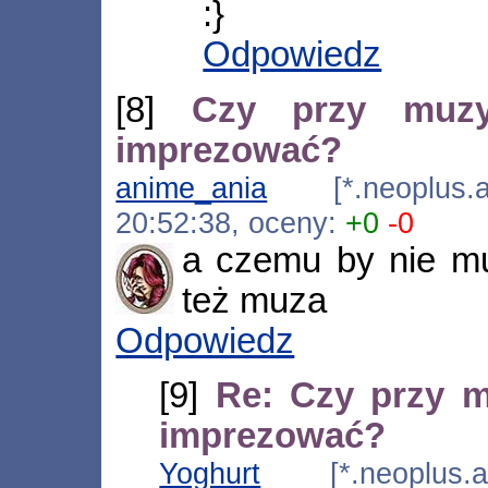
:}
Odpowiedz
[8]
Czy przy muz
imprezować?
anime_ania
[*.neoplus.ad
20:52:38, oceny:
+0
-0
a czemu by nie m
też muza
Odpowiedz
[9]
Re: Czy przy 
imprezować?
Yoghurt
[*.neoplus.ads