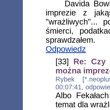
Davida Bowi
imprezie z jak
"wrażliwych"... 
śmierci, podatka
sprawdzałem.
Odpowiedz
[33]
Re: Czy
można impre
Rybek [*.neoplus
00:07:41, odpowi
Albo Fekałach
temat dla wrażl