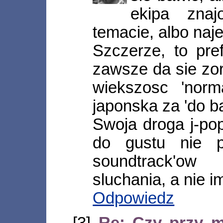
ekipa zna
temacie, albo na
Szczerze, to pref
zawsze da sie zo
wiekszosc 'nor
japonska za 'do ba
Swoja droga j-pop
do gustu nie p
soundtrack'ow
sluchania, a nie 
Odpowiedz
[3]
Re: Czy przy 