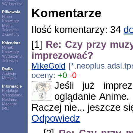
Wydarzenia
Komentarze
Plikownia
Nihon
Konwenty
Media
Ilość komentarzy: 34
do
Teledyski
Zwiastuny
[1]
Re: Czy przy muz
Kalendarz
Rynek
Konwenty
imprezować?
Wydarzenia
Telewizja
MikeGold
[*.neoplus.adsl.tp
Radio
oceny:
+0
-0
Audycje
Muzyka
Jeśli już impre
Informacje
Redakcja
oglądanie Anime.
Współpraca
Reklama
Mecenat
Raczej nie... jeszcze s
IRC
Odpowiedz