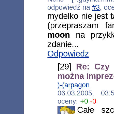
odpowiedź na
#3
, oc
mydelko nie jest 
(przepraszam 
moon
na przykła
zdanie...
Odpowiedz
[29]
Re: Czy
można impre
)-(arpagon
[*.ne
06.03.2005, 03
oceny:
+0
-0
Całe sz