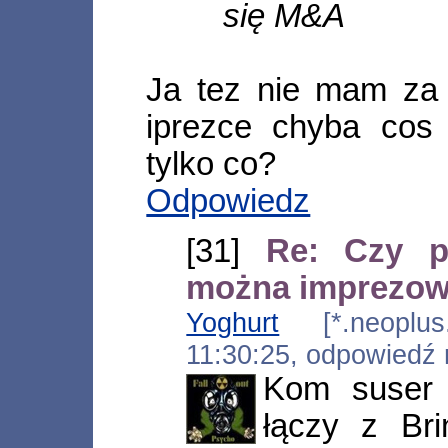
się M&A
Ja tez nie mam za w
iprezce chyba cos
tylko co?
Odpowiedz
[31]
Re: Czy p
można imprezo
Yoghurt
[*.neoplus.a
11:30:25, odpowiedź
Kom suser 
łączy z Br