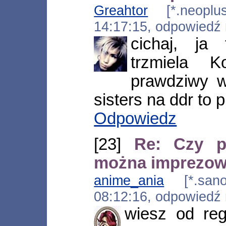
Greahtor
[*.neoplus.
14:17:15, odpowiedź
cichaj, ja
trzmiela 
prawdziwy w
sisters na ddr to p
Odpowiedz
[23]
Re: Czy p
można imprezo
anime_ania
[*.sanok
08:12:16, odpowiedź
wiesz od re