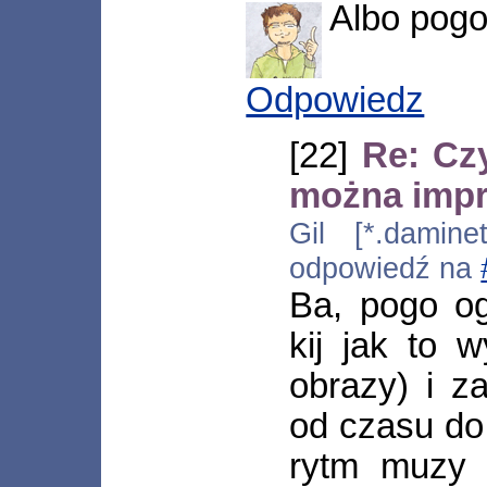
Albo pogo
Odpowiedz
[22]
Re: Cz
można imp
Gil [*.damine
odpowiedź na
Ba, pogo og
kij jak to 
obrazy) i 
od czasu do
rytm muzy 