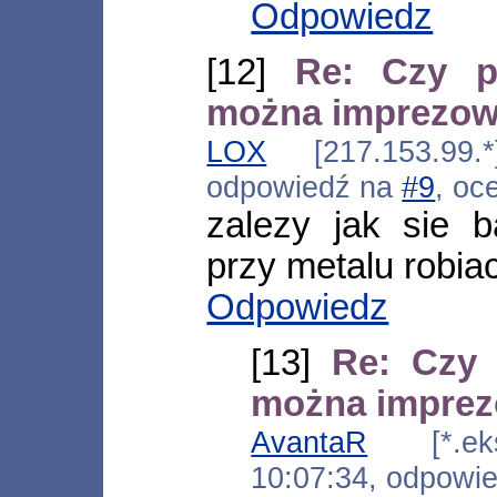
Odpowiedz
[12]
Re: Czy p
można imprezo
LOX
[217.153.99.*
odpowiedź na
#9
, oc
zalezy jak sie 
przy metalu robia
Odpowiedz
[13]
Re: Czy
można impre
AvantaR
[*.eksp
10:07:34, odpowi