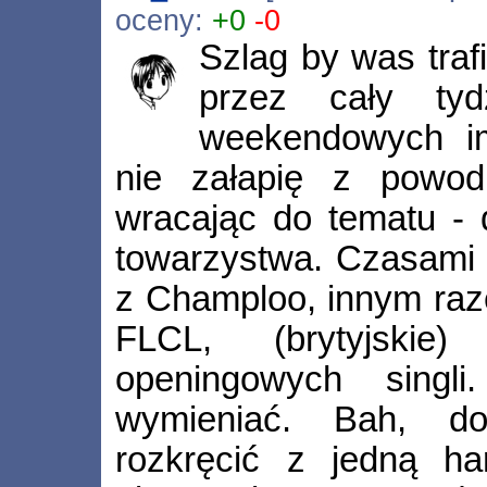
oceny:
+0
-0
Szlag by was trafi
przez cały ty
weekendowych im
nie załapię z powo
wracając do tematu - d
towarzystwa. Czasami 
z Champloo, innym raz
FLCL, (brytyjski
openingowych sing
wymieniać. Bah, d
rozkręcić z jedną ha