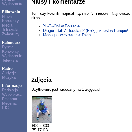
Niusy i komentarze
Wydarzenia
Plikownia
Ten użytkownik napisał łącznie 3 niusów. Najnowsze
Nihon
niusy:
Konwenty
Media
Yu-Gi-Oh! w Polsacie
Teledyski
Dragon Ball Z Budokai 2 (PS2) już jest w Europie!
Zwiastuny
Megaga - wieżowce w Tokio
Kalendarz
Rynek
Konwenty
Wydarzenia
Telewizja
Radio
Audycje
Muzyka
Zdjęcia
Informacje
Użytkownik jest widoczny na 1 zdjęciach:
Redakcja
Współpraca
Reklama
Mecenat
IRC
600 x 800
75,17 KB