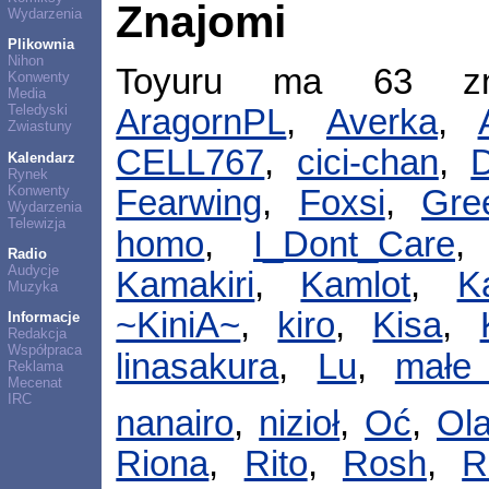
Znajomi
Wydarzenia
Plikownia
Nihon
Toyuru ma 63 z
Konwenty
Media
Teledyski
AragornPL
,
Averka
,
Zwiastuny
CELL767
,
cici-chan
,
Kalendarz
Rynek
Konwenty
Fearwing
,
Foxsi
,
Gre
Wydarzenia
Telewizja
homo
,
I_Dont_Care
Radio
Audycje
Kamakiri
,
Kamlot
,
Ka
Muzyka
~KiniA~
,
kiro
,
Kisa
,
Informacje
Redakcja
Współpraca
linasakura
,
Lu
,
małe
Reklama
Mecenat
IRC
nanairo
,
nizioł
,
Oć
,
Ol
Riona
,
Rito
,
Rosh
,
R