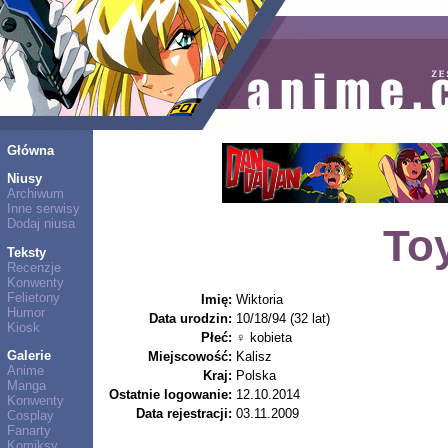
Główna
Niusy
Archiwum
Inne serwisy
Dodaj niusa
To
Teksty
Recenzje
Konwenty
Felietony
Imię:
Wiktoria
Humor
Data urodzin:
10/18/94 (32 lat)
Kiosk
Płeć:
♀ kobieta
Galerie
Miejscowość:
Kalisz
Anime
Kraj:
Polska
Manga
Ostatnie logowanie:
12.10.2014
Konwenty
Data rejestracji:
03.11.2009
Cosplay
Fanarty
Komiksy