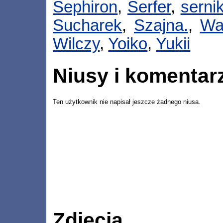
Sephiron
,
Serfer
,
serni
Sucharek
,
Szajna.
,
Wa
Wilczy
,
Yoiko
,
Yukii
Niusy i komentar
Ten użytkownik nie napisał jeszcze żadnego niusa.
Zdjęcia