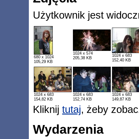
Użytkownik jest widocz
1024 x 574
1024 x 683
680 x 1024
205,38 KB
152,40 KB
105,29 KB
1024 x 683
1024 x 683
1024 x 683
154,82 KB
152,74 KB
149,87 KB
Kliknij
tutaj
, żeby zobac
Wydarzenia