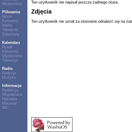
Ten użytkownik nie napisał jeszcze żadnego niusa.
Wydarzenia
Zdjęcia
Plikownia
Nihon
Konwenty
Ten użytkownik nie uznał za stosowne odnaleźć się na ża
Media
Teledyski
Zwiastuny
Kalendarz
Rynek
Konwenty
Wydarzenia
Telewizja
Radio
Audycje
Muzyka
Informacje
Redakcja
Współpraca
Reklama
Mecenat
IRC