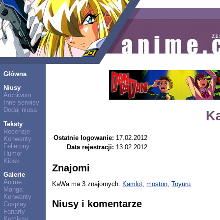
Główna
Niusy
Archiwum
Inne serwisy
Dodaj niusa
K
Teksty
Recenzje
Ostatnie logowanie:
17.02.2012
Konwenty
Felietony
Data rejestracji:
13.02.2012
Humor
Kiosk
Znajomi
Galerie
Anime
KaWa ma 3 znajomych:
Kamlot
,
moston
,
Toyuru
Manga
Konwenty
Niusy i komentarze
Cosplay
Fanarty
Komiksy