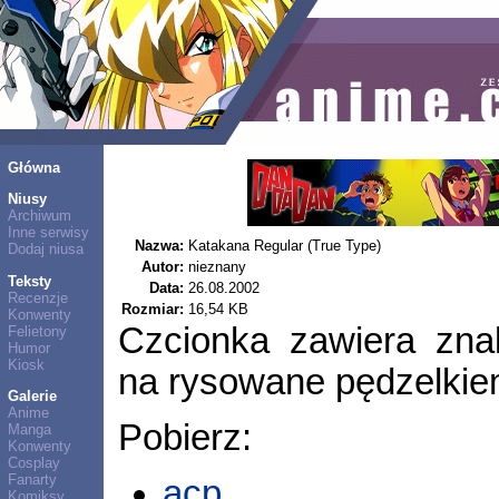
Główna
Niusy
Archiwum
Inne serwisy
Nazwa:
Katakana Regular (True Type)
Dodaj niusa
Autor:
nieznany
Teksty
Data:
26.08.2002
Recenzje
Rozmiar:
16,54 KB
Konwenty
Czcionka zawiera znak
Felietony
Humor
Kiosk
na rysowane pędzelkie
Galerie
Anime
Pobierz:
Manga
Konwenty
Cosplay
Fanarty
acp
Komiksy