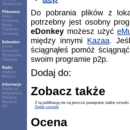
Wydarzenia
Do pobrania plików z lok
Plikownia
Nihon
potrzebny jest osobny pro
Konwenty
Media
eDonkey
możesz użyć
eMu
Teledyski
Zwiastuny
między innymi
Kazaa
. Jeś
Kalendarz
Rynek
ściągnąłeś pomóż ściągnąć
Konwenty
Wydarzenia
swoim programie p2p.
Telewizja
Radio
Dodaj do:
Audycje
Muzyka
Informacje
Zobacz także
Redakcja
Współpraca
Reklama
Mecenat
Z tą publikacją nie są jeszcze powiązane żadne sznurki.
IRC
Dodaj sznurek
Ocena