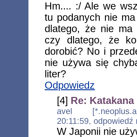
Hm.... :/ Ale we ws
tu podanych nie ma 
dlatego, że nie ma
czy dlatego, że ko
dorobić? No i prze
nie używa się chyb
liter?
Odpowiedz
[4]
Re: Katakana 
avel [*.neoplus.ad
20:11:59, odpowiedź
W Japonii nie używ