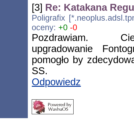
[3]
Re: Katakana Regul
Poligrafix [*.neoplus.adsl.t
oceny:
+0
-0
Pozdrawiam. Cie
upgradowanie Fontog
pomogło by zdecydowan
SS.
Odpowiedz