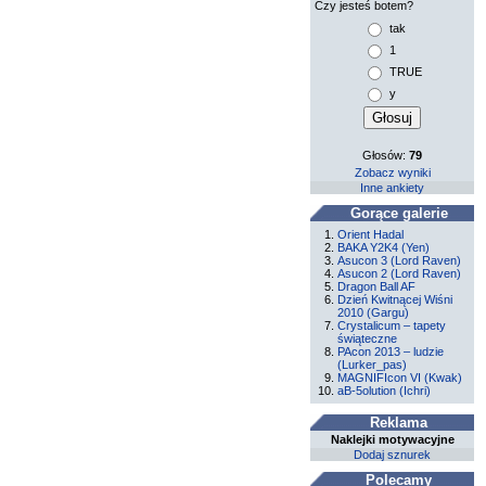
Czy jesteś botem?
tak
1
TRUE
y
Głosów:
79
Zobacz wyniki
Inne ankiety
Gorące galerie
Orient Hadal
BAKA Y2K4 (Yen)
Asucon 3 (Lord Raven)
Asucon 2 (Lord Raven)
Dragon Ball AF
Dzień Kwitnącej Wiśni
2010 (Gargu)
Crystalicum – tapety
świąteczne
PAcon 2013 – ludzie
(Lurker_pas)
MAGNIFIcon VI (Kwak)
aB-5olution (Ichri)
Reklama
Naklejki motywacyjne
Dodaj sznurek
Polecamy