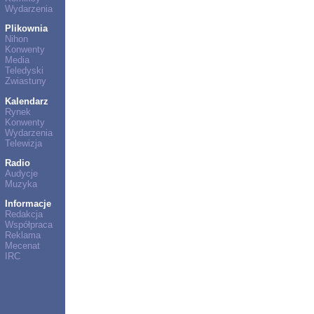
Wydarzenia
Plikownia
Nihon
Konwenty
Media
Teledyski
Zwiastuny
Kalendarz
Rynek
Konwenty
Wydarzenia
Telewizja
Radio
Audycje
Muzyka
Informacje
Redakcja
Współpraca
Reklama
Mecenat
IRC