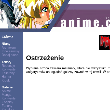
Główna
Niusy
Archiwum
Inne serwisy
Dodaj niusa
Ostrzeżenie
Teksty
Recenzje
Wybrana strona zawiera materiały, które nie wszystkim 
Konwenty
wulgaryzmów ani oglądać golizny zawróć w tej chwili. W p
Felietony
Humor
Kiosk
Galerie
Anime
Manga
Konwenty
Cosplay
Fanarty
Komiksy