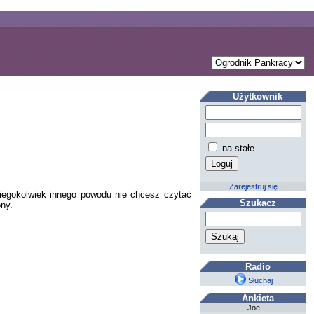
Użytkownik
na stałe
Zarejestruj się
kiegokolwiek innego powodu nie chcesz czytać
Szukacz
ony.
Radio
Słuchaj
Ankieta
Joe