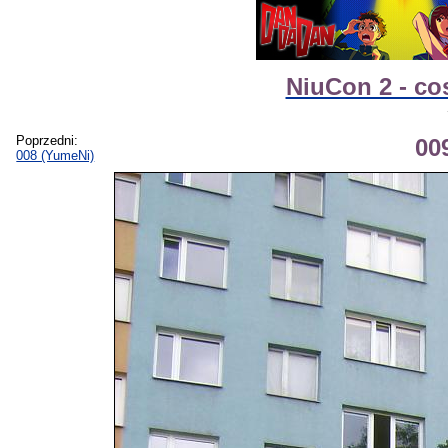
NiuCon 2 - co
Poprzedni:
00
008 (YumeNi)