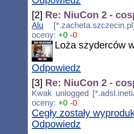
[2]
Re: NiuCon 2 - cos
Alu
[*.zacheta.szczecin.p
oceny:
+0
-0
Loża szyderców 
Odpowiedz
[3]
Re: NiuCon 2 - cos
Kwak unlogged [*.adsl.ineti
oceny:
+0
-0
Cegły zostały wyprodu
Odpowiedz