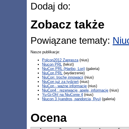
Dodaj do:
Zobacz także
Powiązane tematy:
Niu
Nasze publikacje:
Polcon2012 Zaprasza
(nius)
Niucon PRL
(tekst)
NiuCon PRL (Haribo, Lori)
(galeria)
NiuCon PRL
(wydarzenie)
NiuCon: trochę innowacji
(nius)
NiuCon już za tydzień
(nius)
NiuCon - ważne informacje
(nius)
NiuCon4 : rezerwacje, apele, informacje
(nius)
Yu-Gi-Oh! na NiuConie 4
(nius)
Niucon 3 (xandros, pandorcia, Ryu)
(galeria)
Ocena