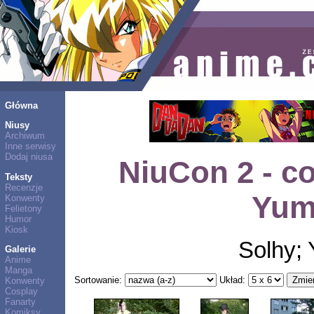
Główna
Niusy
Archiwum
Inne serwisy
Dodaj niusa
NiuCon 2 - co
Teksty
Recenzje
Yum
Konwenty
Felietony
Humor
Kiosk
Solhy;
Galerie
Anime
Manga
Sortowanie:
Układ:
Konwenty
Cosplay
Fanarty
Komiksy