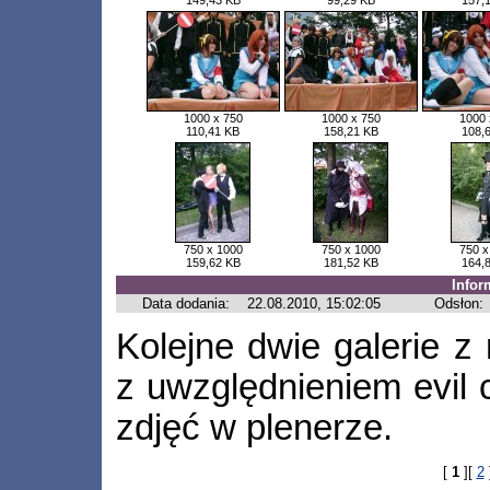
149,43 KB
99,29 KB
157,
1000 x 750
1000 x 750
1000 
110,41 KB
158,21 KB
108,
750 x 1000
750 x 1000
750 x
159,62 KB
181,52 KB
164,
Infor
Data dodania:
22.08.2010, 15:02:05
Odsłon:
Kolejne dwie galerie z
z uwzględnieniem evil c
zdjęć w plenerze.
[
1
][
2