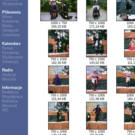
Wydarzenia
Plikownia
Nihon
Konwenty
1000 x 750
750 x 1000
1000 
Media
256,33 KB
171,24 KB
153,
Teledyski
Zwiastuny
Kalendarz
Rynek
Konwenty
Wydarzenia
750 x 1000
750 x 1000
750 x
Telewizja
162,30 KB
143,62 KB
111,
Radio
Audycje
Muzyka
Informacje
Redakcja
750 x 1000
750 x 1000
1000 
Współpraca
115,44 KB
121,98 KB
160,
Reklama
Mecenat
IRC
750 x 1000
750 x 1000
750 x