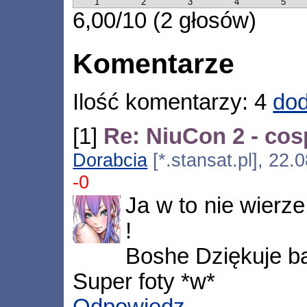
1
2
3
4
5
6,00/10 (2 głosów)
Komentarze
Ilość komentarzy: 4
dod
[1]
Re: NiuCon 2 - cos
Dorabcia
[*.stansat.pl], 22
-0
Ja w to nie wierz
!
Boshe Dziękuje ba
Super foty *w*
Odpowiedz