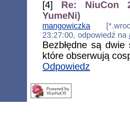
[4]
Re: NiuCon 2
YumeNi)
mangowiczka
[*.wrocl
23:27:00, odpowiedź na
Bezbłędne są dwie 
które obserwują cos
Odpowiedz