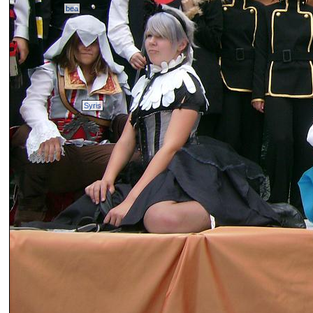
bea
Syris