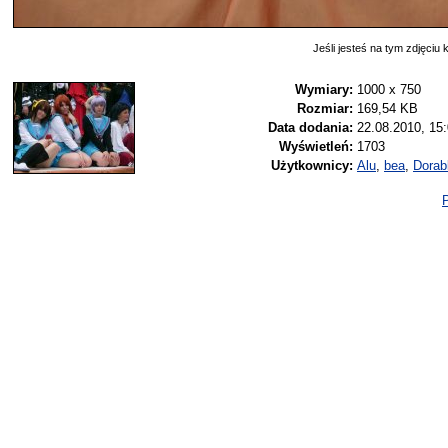
Jeśli jesteś na tym zdjęciu k
Wymiary:
1000 x 750
Rozmiar:
169,54 KB
Data dodania:
22.08.2010, 15
Wyświetleń:
1703
Użytkownicy:
Alu
,
bea
,
Dora
P