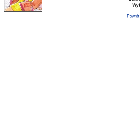
Wyś
Powrót 