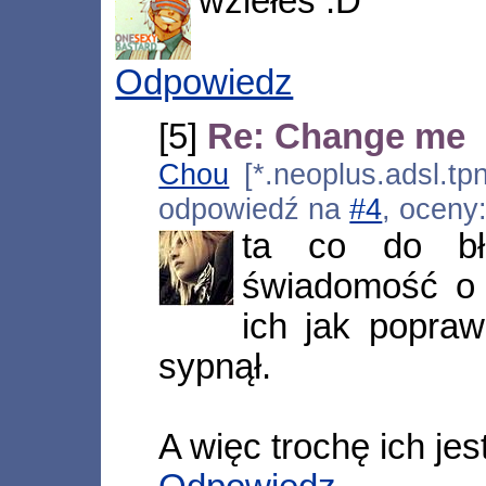
wziełeś :D
Odpowiedz
[5]
Re: Change me
Chou
[*.neoplus.adsl.tpn
odpowiedź na
#4
, oceny
ta co do b
świadomość o 
ich jak popra
sypnął.
A więc trochę ich jest.