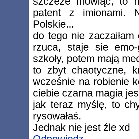
szczeże mówiąc, to m
patent z imionami. N
Polskie...
do tego nie zaczaiłam 
rzuca, staje sie emo-
szkoły, potem mają me
to zbyt chaotyczne, k
wcześnie na robienie k
ciebie czarna magia je
jak teraz myślę, to ch
rysowałaś.
Jednak nie jest źle xd
Odpowiedz