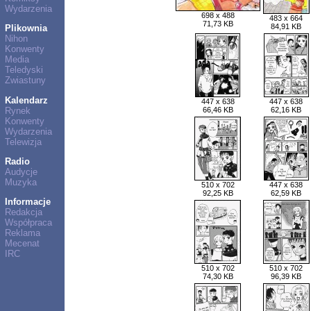
Wydarzenia
698 x 488
483 x 664
71,73 KB
84,91 KB
Plikownia
Nihon
Konwenty
Media
Teledyski
Zwiastuny
Kalendarz
447 x 638
447 x 638
Rynek
66,46 KB
62,16 KB
Konwenty
Wydarzenia
Telewizja
Radio
Audycje
Muzyka
510 x 702
447 x 638
92,25 KB
62,59 KB
Informacje
Redakcja
Współpraca
Reklama
Mecenat
IRC
510 x 702
510 x 702
74,30 KB
96,39 KB