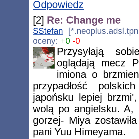
Odpowiedz
[2]
Re: Change me
SStefan
[*.neoplus.adsl.tpn
oceny:
+0
-0
Przysyłają sob
oglądają mecz P
imiona o brzmien
przypadłość polski
japońsku lepiej brzmi'
wolą po angielsku. A, 
gorzej- Miya zostawił
pani Yuu Himeyama.