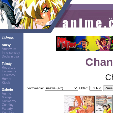
Główna
Niusy
Archiwum
Inne serwisy
Dodaj niusa
Chan
Teksty
Recenzje
Konwenty
C
Felietony
Humor
Kiosk
Sortowanie:
Układ:
Galerie
Anime
Manga
Konwenty
Cosplay
Fanarty
Komiksy