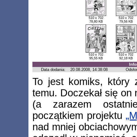
510 x 702
510 x 702
78,80 KB
79,56 KB
510 x 702
510 x 702
95,55 KB
92,18 KB
Inf
Data dodania:
20.08.2008, 14:38:08
Odsło
To jest komiks, który 
temu. Doczekał się on 
(a zarazem ostatni
początkiem projektu
„M
nad mniej obciachowym