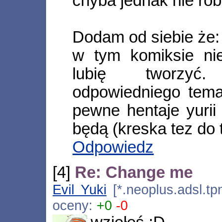
chyba jednak nie robi
Dodam od siebie że:
w tym komiksie nie
lubię tworzyć
odpowiedniego tema
pewne hentaje yurii
będą (kreska tez do 
Odpowiedz
[4]
Re: Change me
Evil Yuki
[*.neoplus.adsl.tp
oceny:
+0
-0