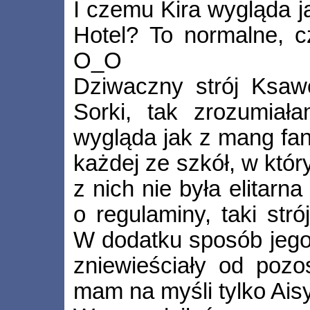
I czemu Kira wygląda j
Hotel? To normalne, c
O_O
Dziwaczny strój Ksaw
Sorki, tak zrozumiał
wygląda jak z mang fan
każdej ze szkół, w któ
z nich nie była elitarn
o regulaminy, taki str
W dodatku sposób jego 
zniewieściały od pozo
mam na myśli tylko Aisy