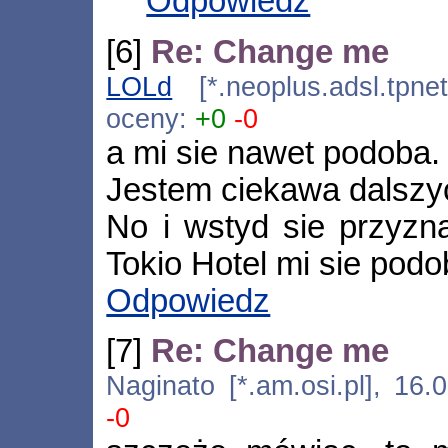
Odpowiedz
[6]
Re: Change me
LOLd
[*.neoplus.adsl.tpne
oceny:
+0
-0
a mi sie nawet podoba.
Jestem ciekawa dalszy
No i wstyd sie przyzna
Tokio Hotel mi sie pod
Odpowiedz
[7]
Re: Change me
Naginato [*.am.osi.pl], 16
-0