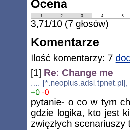
Ocena
1
2
3
4
5
3,71/10 (7 głosów)
Komentarze
Ilość komentarzy: 7
dod
[1]
Re: Change me
.... [*.neoplus.adsl.tpnet.pl
+0
-0
pytanie- o co w tym ch
gdzie logika, kto jest
zwięzłych scenariuszy t