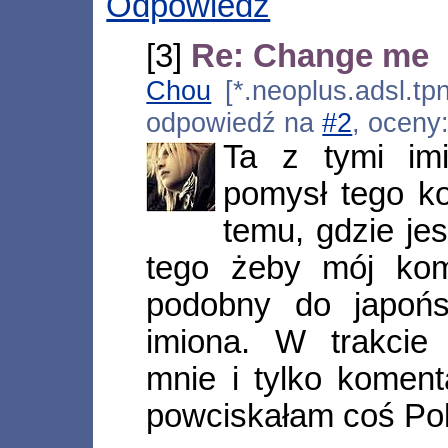
Odpowiedz
[3]
Re: Change me
Chou
[*.neoplus.adsl.tpn
odpowiedź na
#2
, oceny
Ta z tymi imi
pomysł tego k
temu, gdzie je
tego żeby mój komi
podobny do japońs
imiona. W trakcie 
mnie i tylko komenta
powciskałam coś Pol