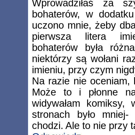
Wprowadziłaś za sz
bohaterów, w dodatku
uczono mnie, żeby dbać
pierwsza litera im
bohaterów była różna
niektórzy są wołani ra
imieniu, przy czym nigd
Na razie nie oceniam, b
Może to i płonne na
widywałam komiksy, w
stronach było mniej-
chodzi. Ale to nie przy 